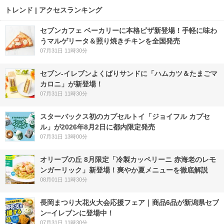
トレンド | アクセスランキング
セブンカフェ ベーカリーに本格ピザ新登場！手軽に味わ
うマルゲリータ＆照り焼きチキンを全国発売
07月31日 11時30分
セブン‐イレブンよくばりサンドに「ハムカツ＆たまごマ
カロニ」が新登場！
07月31日 11時30分
スターバックス初のカプセルトイ「ジョイフル カプセ
ル」が2026年8月2日に都内限定発売
07月31日 13時00分
オリーブの丘 8月限定「冷製カッペリーニ 赤海老のレモ
ンガーリック」新登場！爽やか夏メニューを徹底解説
08月01日 11時30分
長岡まつり大花火大会応援フェア｜商品6品が新潟県セブ
ン−イレブンに登場中！
07月31日 11時30分