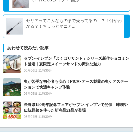
セリアってこんなものまで売ってるの…？！何かわ
かる？！ちょっとマニア...
あわせて読みたい記事
セブン‐イレブン「よくばりサンド」シリーズ新作チョコミン
ト登場｜夏限定スイーツサンドの爽快な魅力
08月06日 11時30分
虫が苦手な初心者も安心！PICA×アース製薬の虫ケアステー
ションで快適キャンプ体験
08月05日 11時30分
長野県150周年記念フェアがセブン-イレブンで開催 味噌や
伝統野菜を使った新商品21品が登場
08月04日 11時30分