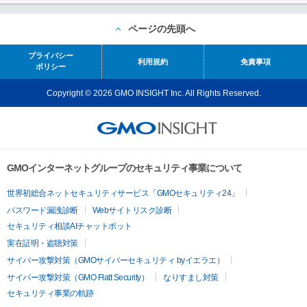
ページの先頭へ
プライバシー
利用規約
免責事項
ポリシー
Copyright © 2026 GMO INSIGHT Inc. All Rights Reserved.
GMOインターネットグループのセキュリティ事業について
世界初総合ネットセキュリティサービス「GMOセキュリティ24」
パスワード漏洩診断
Webサイトリスク診断
セキュリティ相談AIチャットボット
実在証明・盗聴対策
サイバー攻撃対策（GMOサイバーセキュリティ byイエラエ）
サイバー攻撃対策（GMO Flatt Security）
なりすまし対策
セキュリティ事業の軌跡