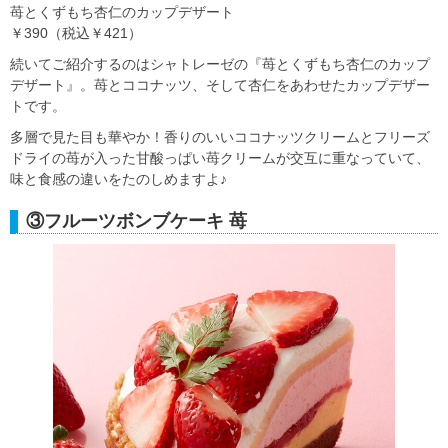
苺とくずもち杏仁のカップデザート
￥390（税込￥421）
続いてご紹介するのはシャトレーゼの『苺とくずもち杏仁のカップ
デザート』。苺とココナッツ、そして杏仁をあわせたカップデザー
トです。
多層で見た目も華やか！香りのいいココナッツクリームとフリーズ
ドライの苺が入った甘酸っぱい苺クリームが交互に重なっていて、
味と食感の違いをたのしめますよ♪
③フルーツボンブケーキ 苺