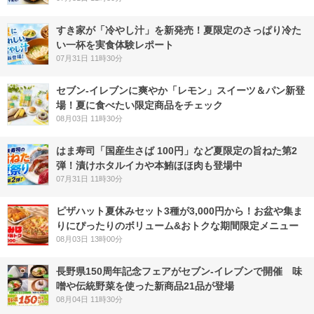
すき家が「冷やし汁」を新発売！夏限定のさっぱり冷た
い一杯を実食体験レポート
07月31日 11時30分
セブン‐イレブンに爽やか「レモン」スイーツ＆パン新登
場！夏に食べたい限定商品をチェック
08月03日 11時30分
はま寿司「国産生さば 100円」など夏限定の旨ねた第2
弾！漬けホタルイカや本鮪ほほ肉も登場中
07月31日 11時30分
ピザハット夏休みセット3種が3,000円から！お盆や集ま
りにぴったりのボリューム&おトクな期間限定メニュー
08月03日 13時00分
長野県150周年記念フェアがセブン-イレブンで開催 味
噌や伝統野菜を使った新商品21品が登場
08月04日 11時30分