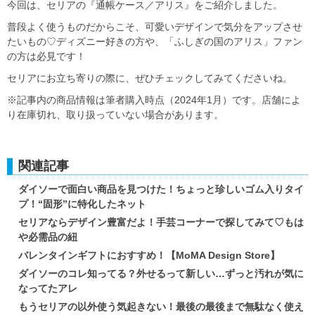
今回は、セリアの『通帳ケース／アリス』をご紹介しました。
普段よく使うものだからこそ、可愛いデザインで気分をアップさせ
たいもの♡ディズニー好きの方や、「ふしぎの国のアリス」ファン
の方は必見です！
セリアにお立ち寄りの際に、ぜひチェックしてみてくださいね。
※記事内の商品情報は筆者購入時点（2024年1月）です。店舗によ
り在庫切れ、取り扱っていない場合があります。
関連記事
ダイソーで面白い商品を見つけた！ちょっと珍しいゴム入りタイ
プ！“固形”に特化したネット
セリアならデザイン豊富だよ！手芸コーナーで探してみて♡もは
や必需品の紐
バレンタインギフトにおすすめ！【MoMA Design Store】
ダイソーのコレ知ってる？外せるって新しい…ずっと汚れが気に
なってたアレ
もうセリアの以外使う気起きない！最後の最後まで無駄なく使え