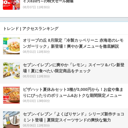
イズ810円～の特大セール開催
08月07日 11時30分
トレンド | アクセスランキング
オリーブの丘 8月限定「冷製カッペリーニ 赤海老のレモ
ンガーリック」新登場！爽やか夏メニューを徹底解説
08月01日 11時30分
セブン‐イレブンに爽やか「レモン」スイーツ＆パン新登
場！夏に食べたい限定商品をチェック
08月03日 11時30分
ピザハット夏休みセット3種が3,000円から！お盆や集ま
りにぴったりのボリューム&おトクな期間限定メニュー
08月03日 13時00分
セブン‐イレブン「よくばりサンド」シリーズ新作チョコ
ミント登場｜夏限定スイーツサンドの爽快な魅力
08月06日 11時30分