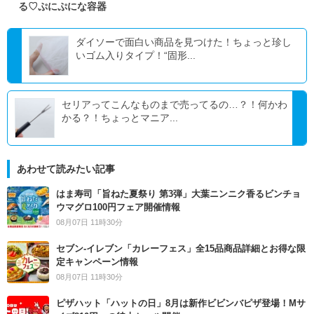
る♡ぷにぷにな容器
ダイソーで面白い商品を見つけた！ちょっと珍し
いゴム入りタイプ！“固形...
セリアってこんなものまで売ってるの…？！何かわ
かる？！ちょっとマニア...
あわせて読みたい記事
はま寿司「旨ねた夏祭り 第3弾」大葉ニンニク香るビンチョ
ウマグロ100円フェア開催情報
08月07日 11時30分
セブン‐イレブン「カレーフェス」全15品商品詳細とお得な限
定キャンペーン情報
08月07日 11時30分
ピザハット「ハットの日」8月は新作ビビンバピザ登場！Mサ