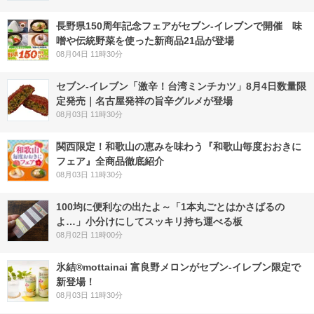
長野県150周年記念フェアがセブン-イレブンで開催 味
噌や伝統野菜を使った新商品21品が登場
08月04日 11時30分
セブン-イレブン「激辛！台湾ミンチカツ」8月4日数量限
定発売｜名古屋発祥の旨辛グルメが登場
08月03日 11時30分
関西限定！和歌山の恵みを味わう『和歌山毎度おおきに
フェア』全商品徹底紹介
08月03日 11時30分
100均に便利なの出たよ～「1本丸ごとはかさばるの
よ…」小分けにしてスッキリ持ち運べる板
08月02日 11時00分
氷結®mottainai 富良野メロンがセブン‐イレブン限定で
新登場！
08月03日 11時30分