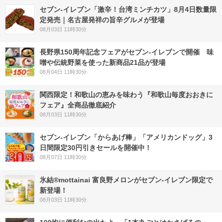
セブン-イレブン「激辛！台湾ミンチカツ」8月4日数量限
定発売｜名古屋発祥の旨辛グルメが登場
08月03日 11時30分
長野県150周年記念フェアがセブン-イレブンで開催 味
噌や伝統野菜を使った新商品21品が登場
08月04日 11時30分
関西限定！和歌山の恵みを味わう『和歌山毎度おおきに
フェア』全商品徹底紹介
08月03日 11時30分
セブン‐イレブン「からあげ棒」「アメリカンドッグ」3
日間限定30円引きセールを開催中！
08月07日 11時30分
氷結®mottainai 富良野メロンがセブン‐イレブン限定で
新登場！
08月03日 11時30分