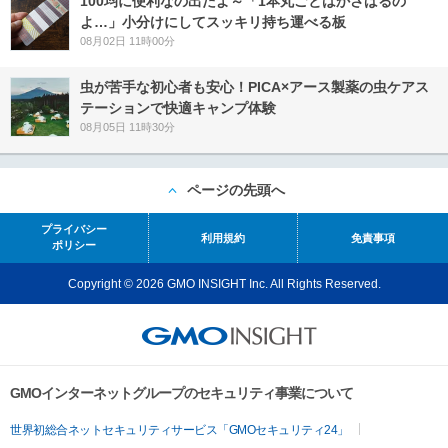
100均に便利なの出たよ～「1本丸ごとはかさばるの
よ…」小分けにしてスッキリ持ち運べる板
08月02日 11時00分
虫が苦手な初心者も安心！PICA×アース製薬の虫ケアス
テーションで快適キャンプ体験
08月05日 11時30分
ページの先頭へ
プライバシー
利用規約
免責事項
ポリシー
Copyright © 2026 GMO INSIGHT Inc. All Rights Reserved.
GMOインターネットグループのセキュリティ事業について
世界初総合ネットセキュリティサービス「GMOセキュリティ24」