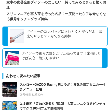
家中の食器全部ダイソーのにしたい…持ってみるときっと驚くお
皿
スリコマニアが再入荷を待った名品！一度使ったら手放せなくな
る優秀キッチングッズ特集
ダイソーのコレバッグに入れとくと安心だよ！出
先でサッとケアができる綿棒
ダイソーで後ろの部分だけ…売ってます！常備しと
けば安心！紛失しやすい...
あわせて読みたい記事
スシロー×GAZOO Racing初コラボ！夏休み限定ミニカー付
きメニュー登場
08月08日 11時30分
はま寿司「旨ねた夏祭り 第3弾」大葉ニンニク香るビンチョ
ウマグロ100円フェア開催情報