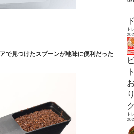
ト
202
アで見つけたスプーンが地味に便利だった
ト
ト
202