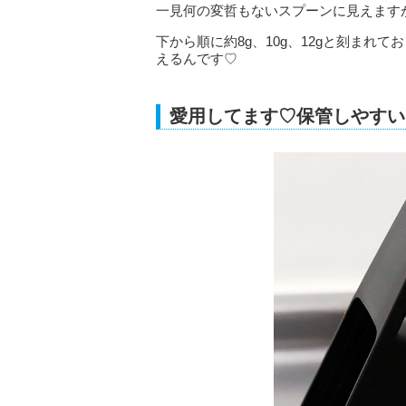
一見何の変哲もないスプーンに見えます
下から順に約8g、10g、12gと刻まれ
えるんです♡
愛用してます♡保管しやすい