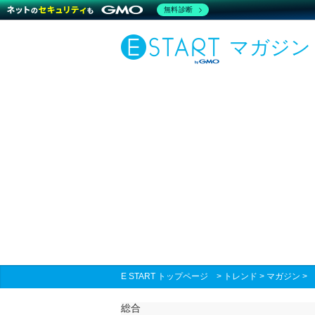
無料診断
マガジン
E START トップページ
>
トレンド
>
マガジン
総合