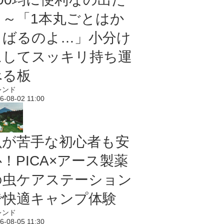
よ～「1本丸ごとはか
さばるのよ…」小分け
にしてスッキリ持ち運
べる板
レンド
6-08-02 11:00
虫が苦手な初心者も安
！PICA×アース製薬
の虫ケアステーション
で快適キャンプ体験
レンド
6-08-05 11:30