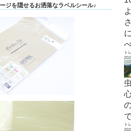
ージを隠せるお洒落なラベルシール♪
ト
202
心
ト
202