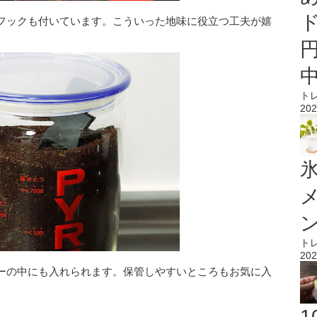
フックも付いています。こういった地味に役立つ工夫が嬉
ト
202
氷
ト
202
ーの中にも入れられます。保管しやすいところもお気に入