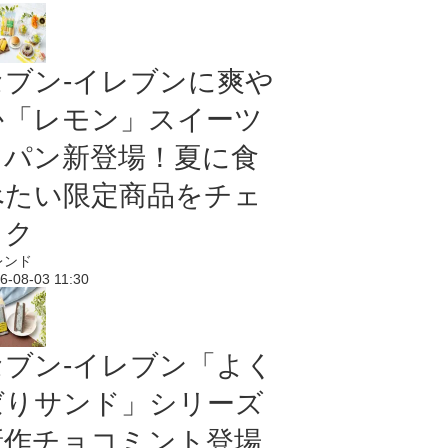
セブン‐イレブンに爽や
か「レモン」スイーツ
＆パン新登場！夏に食
べたい限定商品をチェ
ック
レンド
6-08-03 11:30
セブン‐イレブン「よく
ばりサンド」シリーズ
新作チョコミント登場