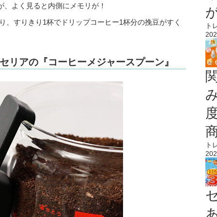
が、よく見ると内側にメモリが！
ており、すりきり1杯でドリップコーヒー1杯分の挽豆がすく
ト
202
セリアの『コーヒーメジャースプーン』
ト
202