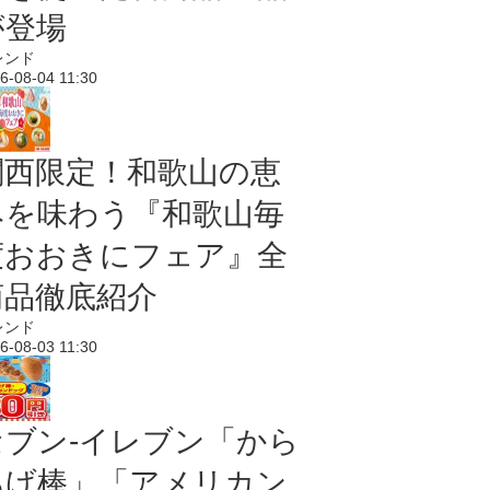
が登場
レンド
6-08-04 11:30
関西限定！和歌山の恵
みを味わう『和歌山毎
度おおきにフェア』全
商品徹底紹介
レンド
6-08-03 11:30
セブン‐イレブン「から
あげ棒」「アメリカン