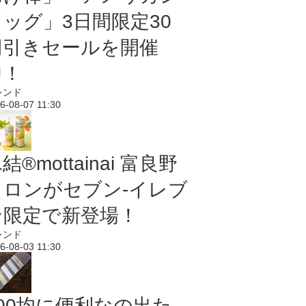
ドッグ」3日間限定30
円引きセールを開催
中！
レンド
6-08-07 11:30
結®mottainai 富良野
メロンがセブン‐イレブ
ン限定で新登場！
レンド
6-08-03 11:30
100均に便利なの出た