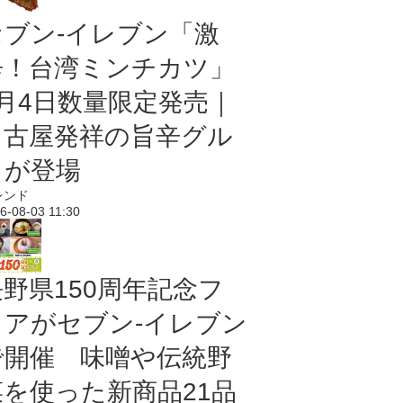
セブン-イレブン「激
辛！台湾ミンチカツ」
8月4日数量限定発売｜
名古屋発祥の旨辛グル
メが登場
レンド
6-08-03 11:30
長野県150周年記念フ
ェアがセブン-イレブン
で開催 味噌や伝統野
菜を使った新商品21品