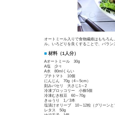
オートミール入りで食物繊維はもちろん
ル。いろどりを良くすることで、バラン
材料（1人分）
Aオートミール 30g
A塩 少々
A水 80mlくらい
プチトマト 10個
にんじん 70g（4～5cm）
刻みパセリ 大さじ1～2
冷凍ブロッコリー 小株5個
冷凍むき枝豆 60～70g
きゅうり 1／3本
塩漬けオリーブ 10～12粒（グリーン
レタス 50g
ゆで玉子 1個