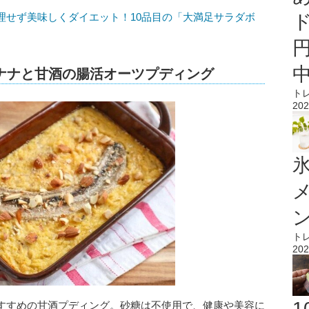
理せず美味しくダイエット！10品目の「大満足サラダボ
ナナと甘酒の腸活オーツプディング
ト
202
氷
ト
202
すすめの甘酒プディング。砂糖は不使用で、健康や美容に