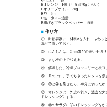
Bオレンジ 1個（可食部70gくらい）
Bオリーブオイル 20g
B酢 5ml
B塩 少々～適量
B粗びきブラックペッパー 適量
作り方
① 耐熱容器に、材料Aを入れ、ふわっと
混ぜて置いておく。
② にんじんは、2mmほどの細い千切
③ まな板の上で和える。
④ 解凍した、冷凍ブロッコリーと枝豆
⑤ 皿の上に、手でちぎったレタスを敷
⑥ ③と④も乗せたら、半分に切ったゆ
⑦ オレンジは、外皮を剥き、適当な大
ドレッシングにする。
⑧ ⑥のサラダに⑦のドレッシングをか