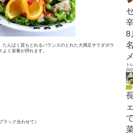
、たんぱく質もとれるバランスのとれた大満足サラダボウ
スよく栄養が摂れます。
ト
202
とブラック合わせて）