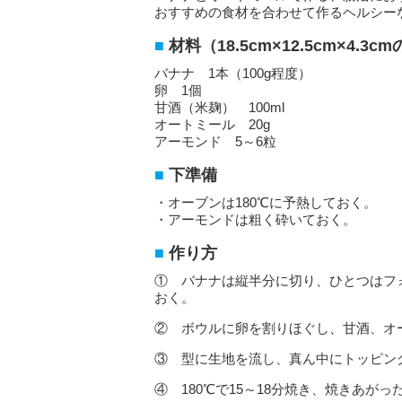
おすすめの食材を合わせて作るヘルシー
材料（18.5cm×12.5cm×4.3
バナナ 1本（100g程度）
卵 1個
甘酒（米麹） 100ml
オートミール 20g
アーモンド 5～6粒
下準備
・オーブンは180℃に予熱しておく。
・アーモンドは粗く砕いておく。
作り方
① バナナは縦半分に切り、ひとつはフ
おく。
② ボウルに卵を割りほぐし、甘酒、オ
③ 型に生地を流し、真ん中にトッピン
④ 180℃で15～18分焼き、焼きあが