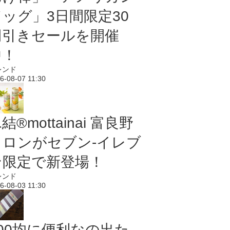
ドッグ」3日間限定30
円引きセールを開催
中！
レンド
6-08-07 11:30
結®mottainai 富良野
メロンがセブン‐イレブ
ン限定で新登場！
レンド
6-08-03 11:30
100均に便利なの出た