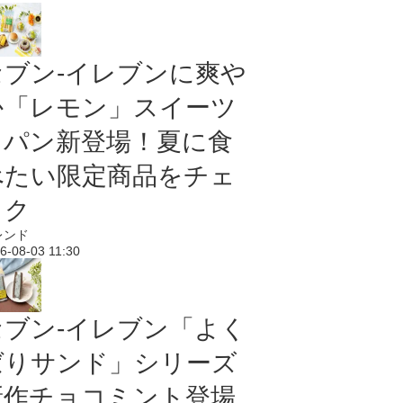
セブン‐イレブンに爽や
か「レモン」スイーツ
＆パン新登場！夏に食
べたい限定商品をチェ
ック
レンド
6-08-03 11:30
セブン‐イレブン「よく
ばりサンド」シリーズ
新作チョコミント登場