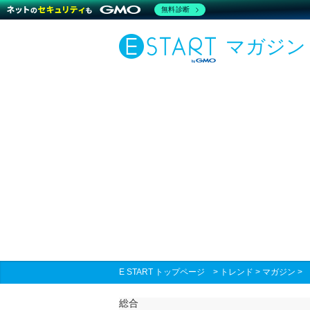
無料診断
マガジン
E START トップページ
>
トレンド
>
マガジン
総合