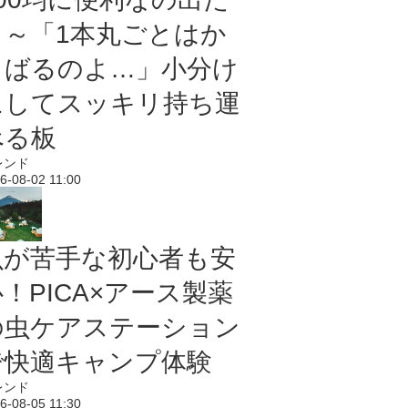
よ～「1本丸ごとはか
さばるのよ…」小分け
にしてスッキリ持ち運
べる板
レンド
6-08-02 11:00
虫が苦手な初心者も安
！PICA×アース製薬
の虫ケアステーション
で快適キャンプ体験
レンド
6-08-05 11:30