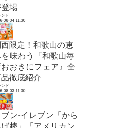
が登場
レンド
6-08-04 11:30
関西限定！和歌山の恵
みを味わう『和歌山毎
度おおきにフェア』全
商品徹底紹介
レンド
6-08-03 11:30
セブン‐イレブン「から
あげ棒」「アメリカン