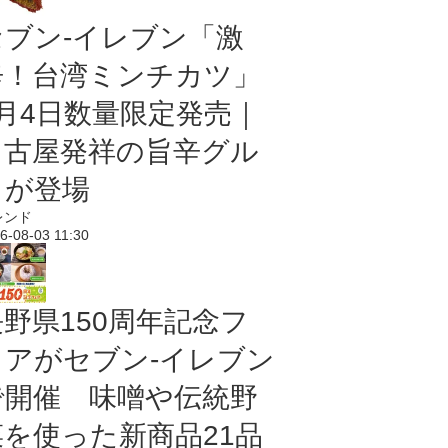
セブン-イレブン「激
辛！台湾ミンチカツ」
8月4日数量限定発売｜
名古屋発祥の旨辛グル
メが登場
レンド
6-08-03 11:30
長野県150周年記念フ
ェアがセブン-イレブン
で開催 味噌や伝統野
菜を使った新商品21品