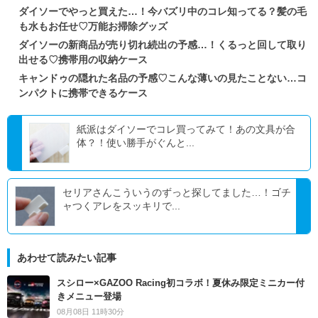
ダイソーでやっと買えた…！今バズリ中のコレ知ってる？髪の毛
も水もお任せ♡万能お掃除グッズ
ダイソーの新商品が売り切れ続出の予感…！くるっと回して取り
出せる♡携帯用の収納ケース
キャンドゥの隠れた名品の予感♡こんな薄いの見たことない…コ
ンパクトに携帯できるケース
紙派はダイソーでコレ買ってみて！あの文具が合
体？！使い勝手がぐんと...
セリアさんこういうのずっと探してました…！ゴチ
ャつくアレをスッキリで...
あわせて読みたい記事
スシロー×GAZOO Racing初コラボ！夏休み限定ミニカー付
きメニュー登場
08月08日 11時30分