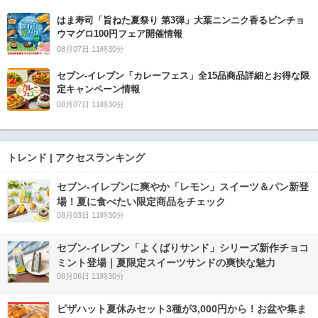
はま寿司「旨ねた夏祭り 第3弾」大葉ニンニク香るビンチョ
ウマグロ100円フェア開催情報
08月07日 11時30分
セブン‐イレブン「カレーフェス」全15品商品詳細とお得な限
定キャンペーン情報
08月07日 11時30分
トレンド | アクセスランキング
セブン‐イレブンに爽やか「レモン」スイーツ＆パン新登
場！夏に食べたい限定商品をチェック
08月03日 11時30分
セブン‐イレブン「よくばりサンド」シリーズ新作チョコ
ミント登場｜夏限定スイーツサンドの爽快な魅力
08月06日 11時30分
ピザハット夏休みセット3種が3,000円から！お盆や集ま