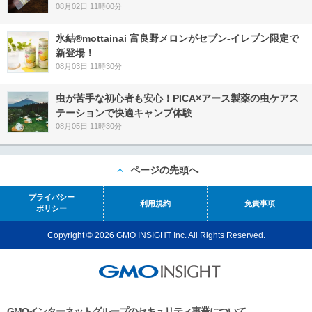
08月02日 11時00分
氷結®mottainai 富良野メロンがセブン‐イレブン限定で
新登場！
08月03日 11時30分
虫が苦手な初心者も安心！PICA×アース製薬の虫ケアス
テーションで快適キャンプ体験
08月05日 11時30分
ページの先頭へ
プライバシー
利用規約
免責事項
ポリシー
Copyright © 2026 GMO INSIGHT Inc. All Rights Reserved.
GMOインターネットグループのセキュリティ事業について