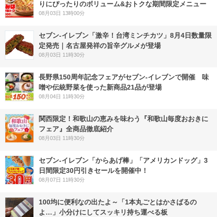
りにぴったりのボリューム&おトクな期間限定メニュー
08月03日 13時00分
セブン-イレブン「激辛！台湾ミンチカツ」8月4日数量限
定発売｜名古屋発祥の旨辛グルメが登場
08月03日 11時30分
長野県150周年記念フェアがセブン-イレブンで開催 味
噌や伝統野菜を使った新商品21品が登場
08月04日 11時30分
関西限定！和歌山の恵みを味わう『和歌山毎度おおきに
フェア』全商品徹底紹介
08月03日 11時30分
セブン‐イレブン「からあげ棒」「アメリカンドッグ」3
日間限定30円引きセールを開催中！
08月07日 11時30分
100均に便利なの出たよ～「1本丸ごとはかさばるの
よ…」小分けにしてスッキリ持ち運べる板