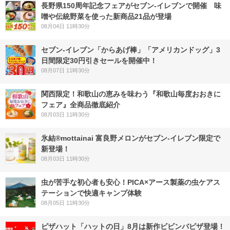
長野県150周年記念フェアがセブン-イレブンで開催 味
噌や伝統野菜を使った新商品21品が登場
08月04日 11時30分
セブン‐イレブン「からあげ棒」「アメリカンドッグ」3
日間限定30円引きセールを開催中！
08月07日 11時30分
関西限定！和歌山の恵みを味わう『和歌山毎度おおきに
フェア』全商品徹底紹介
08月03日 11時30分
氷結®mottainai 富良野メロンがセブン‐イレブン限定で
新登場！
08月03日 11時30分
虫が苦手な初心者も安心！PICA×アース製薬の虫ケアス
テーションで快適キャンプ体験
08月05日 11時30分
ピザハット「ハットの日」8月は新作ビビンバピザ登場！