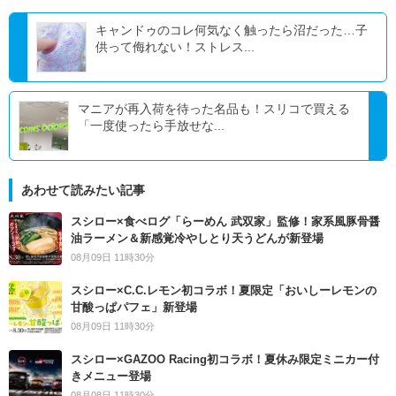
キャンドゥのコレ何気なく触ったら沼だった…子
供って侮れない！ストレス...
マニアが再入荷を待った名品も！スリコで買える
「一度使ったら手放せな...
あわせて読みたい記事
スシロー×食べログ「らーめん 武双家」監修！家系風豚骨醤
油ラーメン＆新感覚冷やしとり天うどんが新登場
08月09日 11時30分
スシロー×C.C.レモン初コラボ！夏限定「おいしーレモンの
甘酸っぱパフェ」新登場
08月09日 11時30分
スシロー×GAZOO Racing初コラボ！夏休み限定ミニカー付
きメニュー登場
08月08日 11時30分