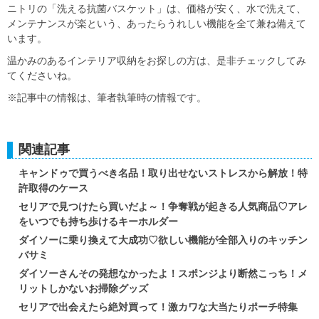
ニトリの「洗える抗菌バスケット」は、価格が安く、水で洗えて、
メンテナンスが楽という、あったらうれしい機能を全て兼ね備えて
います。
温かみのあるインテリア収納をお探しの方は、是非チェックしてみ
てくださいね。
※記事中の情報は、筆者執筆時の情報です。
関連記事
キャンドゥで買うべき名品！取り出せないストレスから解放！特
許取得のケース
セリアで見つけたら買いだよ～！争奪戦が起きる人気商品♡アレ
をいつでも持ち歩けるキーホルダー
ダイソーに乗り換えて大成功♡欲しい機能が全部入りのキッチン
バサミ
ダイソーさんその発想なかったよ！スポンジより断然こっち！メ
リットしかないお掃除グッズ
セリアで出会えたら絶対買って！激カワな大当たりポーチ特集