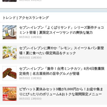
トレンド | アクセスランキング
セブン‐イレブン「よくばりサンド」シリーズ新作チョコ
ミント登場｜夏限定スイーツサンドの爽快な魅力
08月06日 11時30分
セブン‐イレブンに爽やか「レモン」スイーツ＆パン新登
場！夏に食べたい限定商品をチェック
08月03日 11時30分
セブン-イレブン「激辛！台湾ミンチカツ」8月4日数量限
定発売｜名古屋発祥の旨辛グルメが登場
08月03日 11時30分
ピザハット夏休みセット3種が3,000円から！お盆や集ま
りにぴったりのボリューム&おトクな期間限定メニュー
08月03日 13時00分