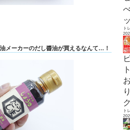
ト
202
油メーカーのだし醬油が買えるなんて…！
ト
ト
202