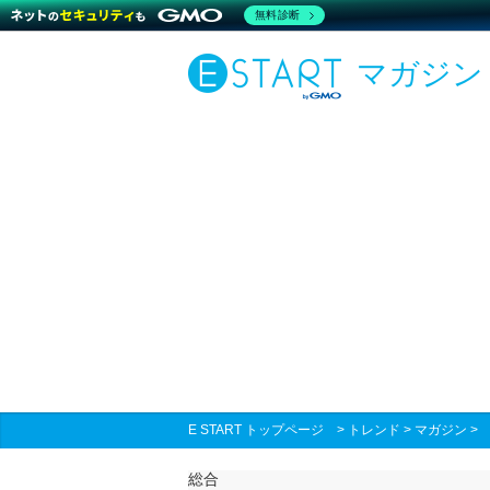
無料診断
マガジン
E START トップページ
>
トレンド
>
マガジン
総合