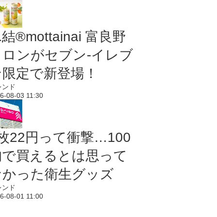
結®mottainai 富良野
メロンがセブン‐イレブ
ン限定で新登場！
レンド
6-08-03 11:30
枚22円って衝撃…100
均で買えるとは思って
なかった衛生グッズ
レンド
6-08-01 11:00