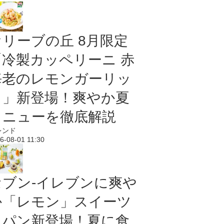
オリーブの丘 8月限定
「冷製カッペリーニ 赤
海老のレモンガーリッ
ク」新登場！爽やか夏
メニューを徹底解説
レンド
6-08-01 11:30
セブン‐イレブンに爽や
か「レモン」スイーツ
＆パン新登場！夏に食