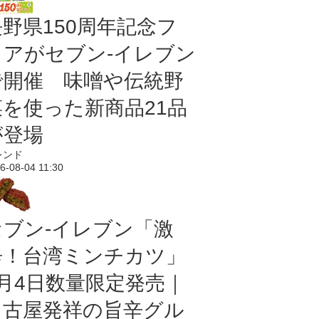
長野県150周年記念フ
ェアがセブン-イレブン
で開催 味噌や伝統野
菜を使った新商品21品
が登場
レンド
6-08-04 11:30
セブン-イレブン「激
辛！台湾ミンチカツ」
8月4日数量限定発売｜
名古屋発祥の旨辛グル