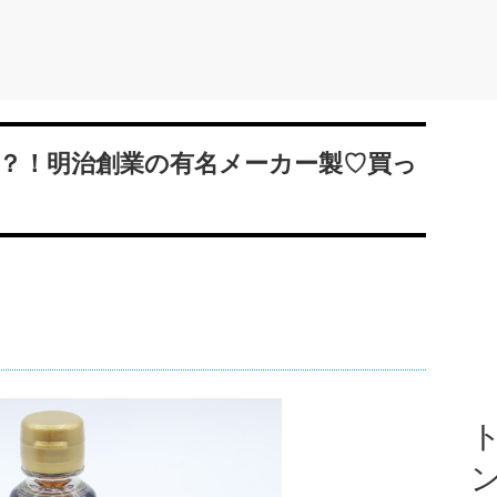
？！明治創業の有名メーカー製♡買っ
ト