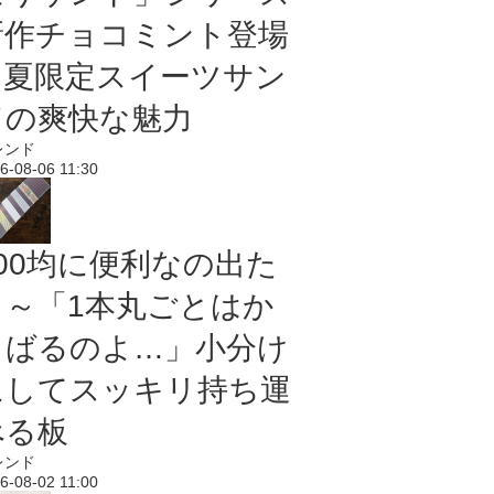
新作チョコミント登場
｜夏限定スイーツサン
ドの爽快な魅力
レンド
6-08-06 11:30
100均に便利なの出た
よ～「1本丸ごとはか
さばるのよ…」小分け
にしてスッキリ持ち運
べる板
レンド
6-08-02 11:00