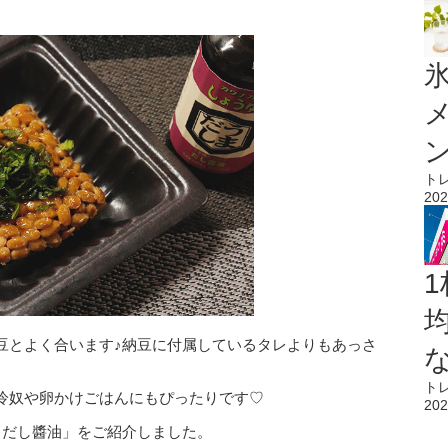
氷
ト
202
1
豆とよく合います♪納豆に付属しているタレよりもあっさ
ト
冷奴や卵かけごはんにもぴったりです♡
202
 だし醬油」をご紹介しました。