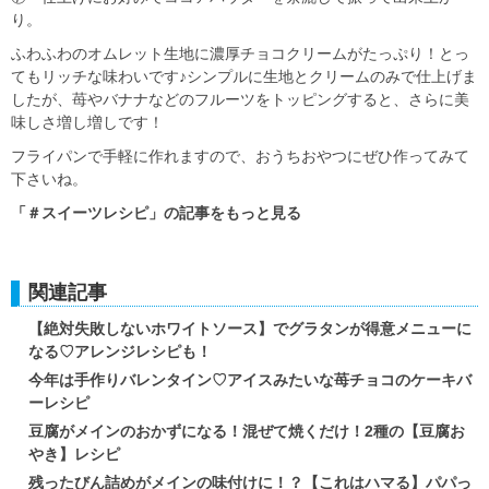
り。
ふわふわのオムレット生地に濃厚チョコクリームがたっぷり！とっ
てもリッチな味わいです♪シンプルに生地とクリームのみで仕上げま
したが、苺やバナナなどのフルーツをトッピングすると、さらに美
味しさ増し増しです！
フライパンで手軽に作れますので、おうちおやつにぜひ作ってみて
下さいね。
「＃スイーツレシピ」の記事をもっと見る
関連記事
【絶対失敗しないホワイトソース】でグラタンが得意メニューに
なる♡アレンジレシピも！
今年は手作りバレンタイン♡アイスみたいな苺チョコのケーキバ
ーレシピ
豆腐がメインのおかずになる！混ぜて焼くだけ！2種の【豆腐お
やき】レシピ
残ったびん詰めがメインの味付けに！？【これはハマる】パパっ