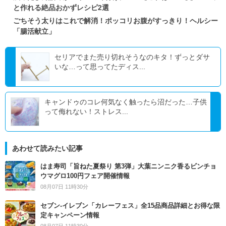
と作れる絶品おかずレシピ2選
ごちそう太りはこれで解消！ポッコリお腹がすっきり！ヘルシー
「腸活献立」
セリアでまた売り切れそうなのキタ！ずっとダサ
いな…って思ってたディス...
キャンドゥのコレ何気なく触ったら沼だった…子供
って侮れない！ストレス...
あわせて読みたい記事
はま寿司「旨ねた夏祭り 第3弾」大葉ニンニク香るビンチョ
ウマグロ100円フェア開催情報
08月07日 11時30分
セブン‐イレブン「カレーフェス」全15品商品詳細とお得な限
定キャンペーン情報