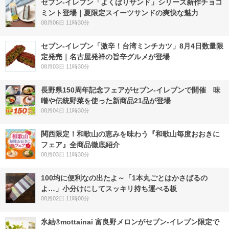
セブン‐イレブン「よくばりサンド」シリーズ新作チョコ
ミント登場｜夏限定スイーツサンドの爽快な魅力
08月06日 11時30分
セブン-イレブン「激辛！台湾ミンチカツ」8月4日数量限
定発売｜名古屋発祥の旨辛グルメが登場
08月03日 11時30分
長野県150周年記念フェアがセブン-イレブンで開催 味
噌や伝統野菜を使った新商品21品が登場
08月04日 11時30分
関西限定！和歌山の恵みを味わう『和歌山毎度おおきに
フェア』全商品徹底紹介
08月03日 11時30分
100均に便利なの出たよ～「1本丸ごとはかさばるの
よ…」小分けにしてスッキリ持ち運べる板
08月02日 11時00分
氷結®mottainai 富良野メロンがセブン‐イレブン限定で