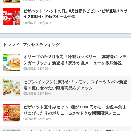
08月07日 11時30分
ピザハット「ハットの日」8月は新作ビビンバピザ登場！Mサ
イズ810円～の特大セール開催
08月07日 11時30分
トレンド | アクセスランキング
オリーブの丘 8月限定「冷製カッペリーニ 赤海老のレモ
ンガーリック」新登場！爽やか夏メニューを徹底解説
08月01日 11時30分
セブン‐イレブンに爽やか「レモン」スイーツ＆パン新登
場！夏に食べたい限定商品をチェック
08月03日 11時30分
ピザハット夏休みセット3種が3,000円から！お盆や集ま
りにぴったりのボリューム&おトクな期間限定メニュー
08月03日 13時00分