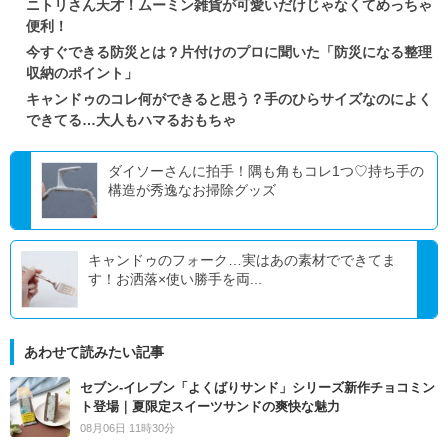
ニトリさん天才！ムーミン雑貨が可愛いだけじゃなくてめっちゃ
便利！
今すぐできる防災とは？片付けのプロに聞いた「防災になる整理
収納のポイント」
キャンドゥのコレ何ができると思う？手のひらサイズなのによく
できてる…大人もハマるおもちゃ
ダイソーさんに拍手！隅も角もコレ1つ♡持ち手の
構造が秀逸なお掃除グッズ
キャンドゥのフォーク…実はあの素材でできてま
す！お洒落×使い勝手を両...
あわせて読みたい記事
セブン‐イレブン「よくばりサンド」シリーズ新作チョコミン
ト登場｜夏限定スイーツサンドの爽快な魅力
08月06日 11時30分