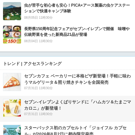
虫が苦手な初心者も安心！PICA×アース製薬の虫ケアステー
ションで快適キャンプ体験
08月05日 11時30分
長野県150周年記念フェアがセブン-イレブンで開催 味噌や
伝統野菜を使った新商品21品が登場
08月04日 11時30分
トレンド | アクセスランキング
セブンカフェ ベーカリーに本格ピザ新登場！手軽に味わ
うマルゲリータ＆照り焼きチキンを全国発売
07月31日 11時30分
セブン‐イレブンよくばりサンドに「ハムカツ＆たまごマ
カロニ」が新登場！
07月31日 11時30分
スターバックス初のカプセルトイ「ジョイフル カプセ
ル」が2026年8月2日に都内限定発売