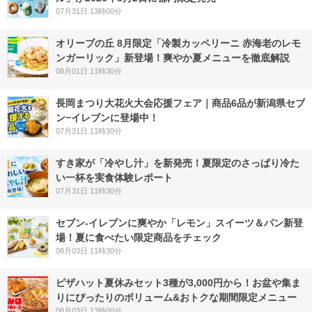
07月31日 13時00分
オリーブの丘 8月限定「冷製カッペリーニ 赤海老のレモ
ンガーリック」新登場！爽やか夏メニューを徹底解説
08月01日 11時30分
長岡まつり大花火大会応援フェア｜商品6品が新潟県セブ
ン−イレブンに登場中！
07月31日 11時30分
すき家が「冷やし汁」を新発売！夏限定のさっぱり冷た
い一杯を実食体験レポート
07月31日 11時30分
セブン‐イレブンに爽やか「レモン」スイーツ＆パン新登
場！夏に食べたい限定商品をチェック
08月03日 11時30分
ピザハット夏休みセット3種が3,000円から！お盆や集ま
りにぴったりのボリューム&おトクな期間限定メニュー
08月03日 13時00分