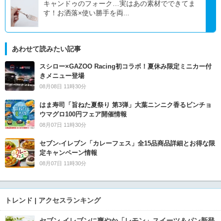
キャンドゥのフォーク…実はあの素材でできてま
す！お洒落×使い勝手を両...
あわせて読みたい記事
スシロー×GAZOO Racing初コラボ！夏休み限定ミニカー付
きメニュー登場
08月08日 11時30分
はま寿司「旨ねた夏祭り 第3弾」大葉ニンニク香るビンチョ
ウマグロ100円フェア開催情報
08月07日 11時30分
セブン‐イレブン「カレーフェス」全15品商品詳細とお得な限
定キャンペーン情報
08月07日 11時30分
トレンド | アクセスランキング
セブン‐イレブンに爽やか「レモン」スイーツ＆パン新登