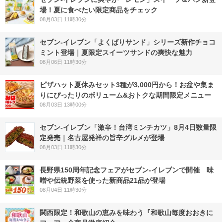
場！夏に食べたい限定商品をチェック
08月03日 11時30分
セブン‐イレブン「よくばりサンド」シリーズ新作チョコ
ミント登場｜夏限定スイーツサンドの爽快な魅力
08月06日 11時30分
ピザハット夏休みセット3種が3,000円から！お盆や集ま
りにぴったりのボリューム&おトクな期間限定メニュー
08月03日 13時00分
セブン-イレブン「激辛！台湾ミンチカツ」8月4日数量限
定発売｜名古屋発祥の旨辛グルメが登場
08月03日 11時30分
長野県150周年記念フェアがセブン-イレブンで開催 味
噌や伝統野菜を使った新商品21品が登場
08月04日 11時30分
関西限定！和歌山の恵みを味わう『和歌山毎度おおきに