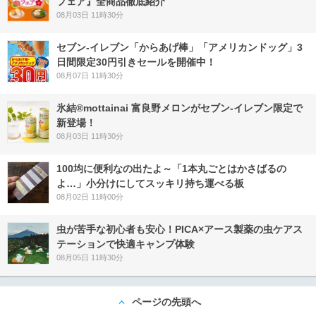
フェア』全商品徹底紹介
08月03日 11時30分
セブン‐イレブン「からあげ棒」「アメリカンドッグ」3
日間限定30円引きセールを開催中！
08月07日 11時30分
氷結®mottainai 富良野メロンがセブン‐イレブン限定で
新登場！
08月03日 11時30分
100均に便利なの出たよ～「1本丸ごとはかさばるの
よ…」小分けにしてスッキリ持ち運べる板
08月02日 11時00分
虫が苦手な初心者も安心！PICA×アース製薬の虫ケアス
テーションで快適キャンプ体験
08月05日 11時30分
ページの先頭へ