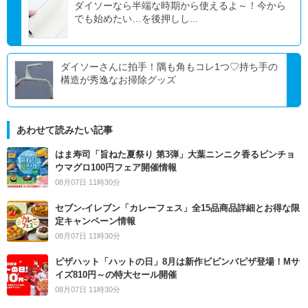
ダイソーなら半端な時期から使えるよ～！今から
でも始めたい…を後押しし...
ダイソーさんに拍手！隅も角もコレ1つ♡持ち手の
構造が秀逸なお掃除グッズ
あわせて読みたい記事
はま寿司「旨ねた夏祭り 第3弾」大葉ニンニク香るビンチョ
ウマグロ100円フェア開催情報
08月07日 11時30分
セブン‐イレブン「カレーフェス」全15品商品詳細とお得な限
定キャンペーン情報
08月07日 11時30分
ピザハット「ハットの日」8月は新作ビビンバピザ登場！Mサ
イズ810円～の特大セール開催
08月07日 11時30分