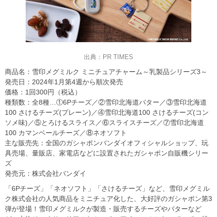
出典：PR TIMES
商品名：雪印メグミルク ミニチュアチャーム～乳製品シリーズ3～
発売日：2024年1月第4週から順次発売
価格：1回300円（税込）
種類数：全8種…①6Pチーズ／②雪印北海道バター／③雪印北海道
100 さけるチーズ(プレーン)／④雪印北海道100 さけるチーズ(コン
ソメ味)／⑤とろけるスライス／⑥スライスチーズ／⑦雪印北海道
100 カマンベールチーズ／⑧ネオソフト
主な販売先：全国のガシャポンバンダイオフィシャルショップ、玩
具売場、量販店、家電店などに設置されたガシャポン自販機シリー
ズ
発売元：株式会社バンダイ
「6Pチーズ」「ネオソフト」「さけるチーズ」など、雪印メグミル
ク株式会社の人気商品をミニチュア化した、大好評のガシャポン第3
弾が登場！雪印メグミルクが製造・販売するチーズやバターなど