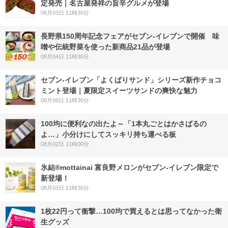
定発売｜名古屋発祥の旨辛グルメが登場
08月03日 11時30分
長野県150周年記念フェアがセブン-イレブンで開催 味
噌や伝統野菜を使った新商品21品が登場
08月04日 11時30分
セブン‐イレブン「よくばりサンド」シリーズ新作チョコ
ミント登場｜夏限定スイーツサンドの爽快な魅力
08月06日 11時30分
100均に便利なの出たよ～「1本丸ごとはかさばるの
よ…」小分けにしてスッキリ持ち運べる板
08月02日 11時00分
氷結®mottainai 富良野メロンがセブン‐イレブン限定で
新登場！
08月03日 11時30分
1枚22円って衝撃…100均で買えるとは思ってなかった衛
生グッズ