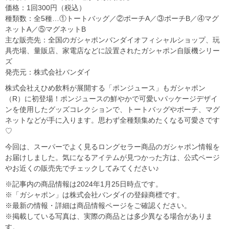
価格：1回300円（税込）
種類数：全5種…①トートバッグ／②ポーチA／③ポーチB／④マグ
ネットA／⑤マグネットB
主な販売先：全国のガシャポンバンダイオフィシャルショップ、玩
具売場、量販店、家電店などに設置されたガシャポン⾃販機シリー
ズ
発売元：株式会社バンダイ
株式会社えひめ飲料が展開する「ポンジュース」もガシャポン
（R）に初登場！ポンジュースの鮮やかで可愛いパッケージデザイ
ンを使用したグッズコレクションで、トートバッグやポーチ、マグ
ネットなどが手に入ります。思わず全種類集めたくなる可愛さです
♡
今回は、スーパーでよく見るロングセラー商品のガシャポン情報を
お届けしました。気になるアイテムが見つかった方は、公式ページ
やお近くの販売先でチェックしてみてください♪
※記事内の商品情報は2024年1月25日時点です。
※「ガシャポン」は株式会社バンダイの登録商標です。
※最新の情報・詳細は商品情報ページをご確認ください。
※掲載している写真は、実際の商品とは多少異なる場合がありま
す。