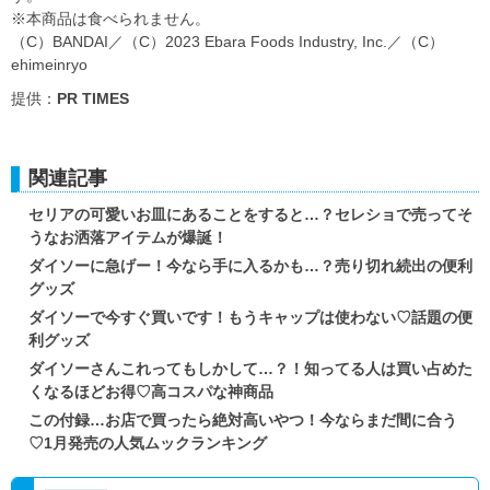
※本商品は食べられません。
（C）BANDAI／（C）2023 Ebara Foods Industry, Inc.／（C）
ehimeinryo
提供：
PR TIMES
関連記事
セリアの可愛いお皿にあることをすると…？セレショで売ってそ
うなお洒落アイテムが爆誕！
ダイソーに急げー！今なら手に入るかも…？売り切れ続出の便利
グッズ
ダイソーで今すぐ買いです！もうキャップは使わない♡話題の便
利グッズ
ダイソーさんこれってもしかして…？！知ってる人は買い占めた
くなるほどお得♡高コスパな神商品
この付録…お店で買ったら絶対高いやつ！今ならまだ間に合う
♡1月発売の人気ムックランキング