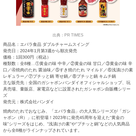
出典：PR TIMES
商品名：エバラ食品 ダブルチャームスイング
発売日：2024年1月第3週から順次発売
価格：1回300円（税込）
種類数：全8種…①黄金の味 中辛／②黄金の味 甘口／③黄金の味 辛
口／④焼肉のたれ 醤油味／⑤すき焼のたれ マイルド／⑥浅漬けの素
レギュラー／⑦プチッと鍋 寄せ鍋／⑧プチッと鍋 キムチ鍋
主な販売先：全国のガシャポンバンダイオフィシャルショップ、玩
具売場、量販店、家電店などに設置されたガシャポン⾃販機シリー
ズ
発売元：株式会社バンダイ
焼肉のたれでおなじみ、「エバラ食品」の大人気シリーズが「ガシ
ャポン（R）」に初登場！2023年に発売45周年を迎えた“黄金の
味”シリーズをはじめ、“浅漬けの素”や“プチッと鍋”などの人気商品
から全8種がラインナップされています。