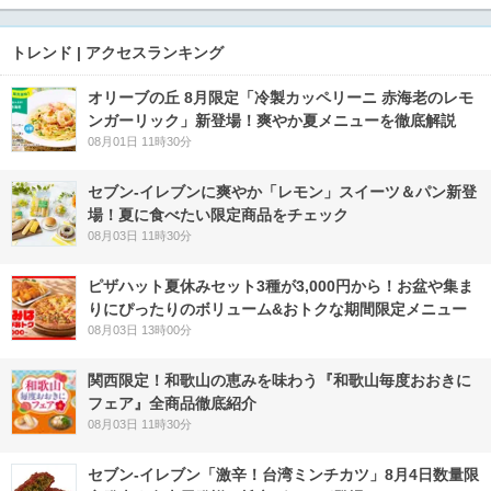
トレンド | アクセスランキング
オリーブの丘 8月限定「冷製カッペリーニ 赤海老のレモ
ンガーリック」新登場！爽やか夏メニューを徹底解説
08月01日 11時30分
セブン‐イレブンに爽やか「レモン」スイーツ＆パン新登
場！夏に食べたい限定商品をチェック
08月03日 11時30分
ピザハット夏休みセット3種が3,000円から！お盆や集ま
りにぴったりのボリューム&おトクな期間限定メニュー
08月03日 13時00分
関西限定！和歌山の恵みを味わう『和歌山毎度おおきに
フェア』全商品徹底紹介
08月03日 11時30分
セブン-イレブン「激辛！台湾ミンチカツ」8月4日数量限