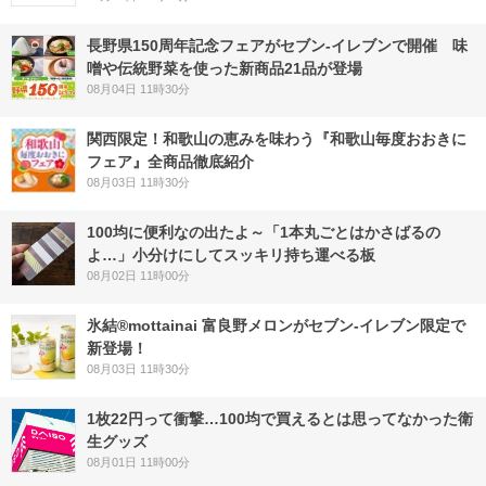
長野県150周年記念フェアがセブン-イレブンで開催 味
噌や伝統野菜を使った新商品21品が登場
08月04日 11時30分
関西限定！和歌山の恵みを味わう『和歌山毎度おおきに
フェア』全商品徹底紹介
08月03日 11時30分
100均に便利なの出たよ～「1本丸ごとはかさばるの
よ…」小分けにしてスッキリ持ち運べる板
08月02日 11時00分
氷結®mottainai 富良野メロンがセブン‐イレブン限定で
新登場！
08月03日 11時30分
1枚22円って衝撃…100均で買えるとは思ってなかった衛
生グッズ
08月01日 11時00分