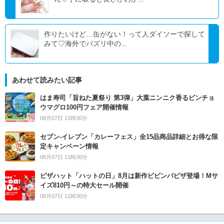
作りたいけど…缶がない！って人ダイソーで探して
みて♡海外でバズリ中の...
あわせて読みたい記事
はま寿司「旨ねた夏祭り 第3弾」大葉ニンニク香るビンチョ
ウマグロ100円フェア開催情報
08月07日 11時30分
セブン‐イレブン「カレーフェス」全15品商品詳細とお得な限
定キャンペーン情報
08月07日 11時30分
ピザハット「ハットの日」8月は新作ビビンバピザ登場！Mサ
イズ810円～の特大セール開催
08月07日 11時30分