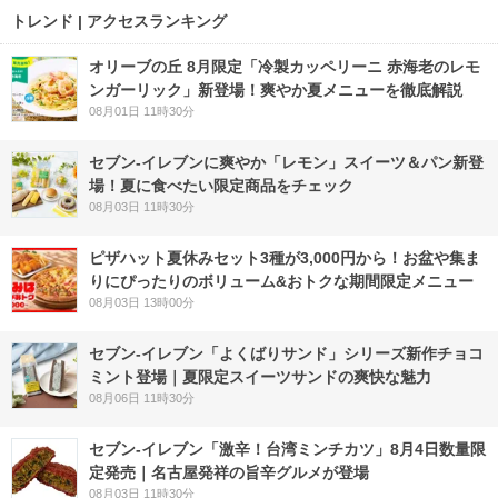
トレンド | アクセスランキング
オリーブの丘 8月限定「冷製カッペリーニ 赤海老のレモ
ンガーリック」新登場！爽やか夏メニューを徹底解説
08月01日 11時30分
セブン‐イレブンに爽やか「レモン」スイーツ＆パン新登
場！夏に食べたい限定商品をチェック
08月03日 11時30分
ピザハット夏休みセット3種が3,000円から！お盆や集ま
りにぴったりのボリューム&おトクな期間限定メニュー
08月03日 13時00分
セブン‐イレブン「よくばりサンド」シリーズ新作チョコ
ミント登場｜夏限定スイーツサンドの爽快な魅力
08月06日 11時30分
セブン-イレブン「激辛！台湾ミンチカツ」8月4日数量限
定発売｜名古屋発祥の旨辛グルメが登場
08月03日 11時30分