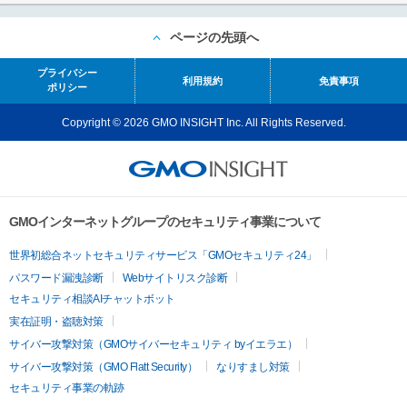
ページの先頭へ
プライバシー
利用規約
免責事項
ポリシー
Copyright © 2026 GMO INSIGHT Inc. All Rights Reserved.
GMOインターネットグループのセキュリティ事業について
世界初総合ネットセキュリティサービス「GMOセキュリティ24」
パスワード漏洩診断
Webサイトリスク診断
セキュリティ相談AIチャットボット
実在証明・盗聴対策
サイバー攻撃対策（GMOサイバーセキュリティ byイエラエ）
サイバー攻撃対策（GMO Flatt Security）
なりすまし対策
セキュリティ事業の軌跡