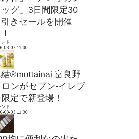
ドッグ」3日間限定30
円引きセールを開催
中！
レンド
6-08-07 11:30
結®mottainai 富良野
メロンがセブン‐イレブ
ン限定で新登場！
レンド
6-08-03 11:30
100均に便利なの出た