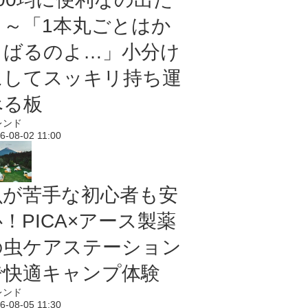
よ～「1本丸ごとはか
さばるのよ…」小分け
にしてスッキリ持ち運
べる板
レンド
6-08-02 11:00
虫が苦手な初心者も安
！PICA×アース製薬
の虫ケアステーション
で快適キャンプ体験
レンド
6-08-05 11:30