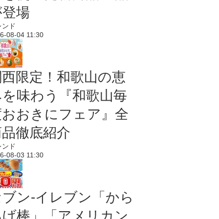
が登場
レンド
6-08-04 11:30
関西限定！和歌山の恵
みを味わう『和歌山毎
度おおきにフェア』全
商品徹底紹介
レンド
6-08-03 11:30
セブン‐イレブン「から
あげ棒」「アメリカン