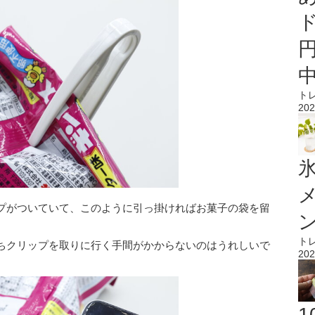
ト
202
氷
プがついていて、このように引っ掛ければお菓子の袋を留
ト
ちクリップを取りに行く手間がかからないのはうれしいで
202