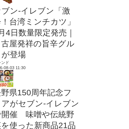
セブン-イレブン「激
辛！台湾ミンチカツ」
8月4日数量限定発売｜
名古屋発祥の旨辛グル
メが登場
レンド
6-08-03 11:30
長野県150周年記念フ
ェアがセブン-イレブン
で開催 味噌や伝統野
菜を使った新商品21品