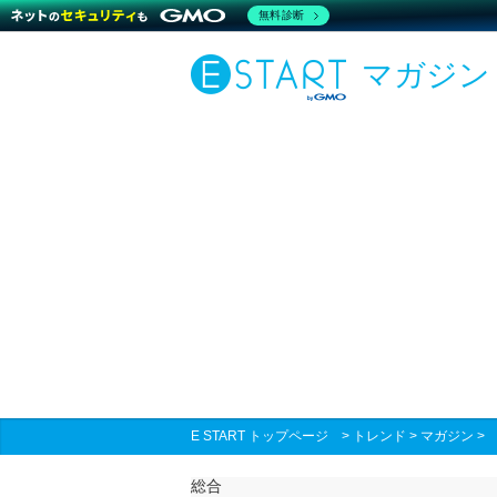
無料診断
マガジン
E START トップページ
>
トレンド
>
マガジン
総合