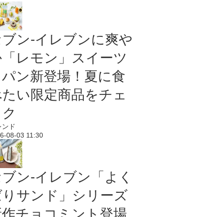
セブン‐イレブンに爽や
か「レモン」スイーツ
＆パン新登場！夏に食
べたい限定商品をチェ
ック
レンド
6-08-03 11:30
セブン‐イレブン「よく
ばりサンド」シリーズ
新作チョコミント登場