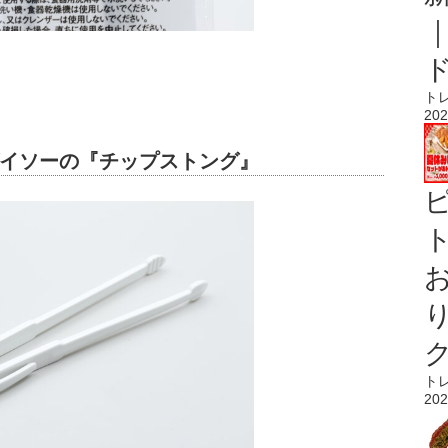
ト
202
イソーの『チップストング』
ト
ト
202