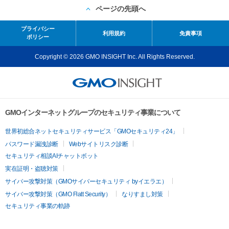
ページの先頭へ
プライバシー
利用規約
免責事項
ポリシー
Copyright © 2026 GMO INSIGHT Inc. All Rights Reserved.
GMOインターネットグループのセキュリティ事業について
世界初総合ネットセキュリティサービス「GMOセキュリティ24」
パスワード漏洩診断
Webサイトリスク診断
セキュリティ相談AIチャットボット
実在証明・盗聴対策
サイバー攻撃対策（GMOサイバーセキュリティ byイエラエ）
サイバー攻撃対策（GMO Flatt Security）
なりすまし対策
セキュリティ事業の軌跡