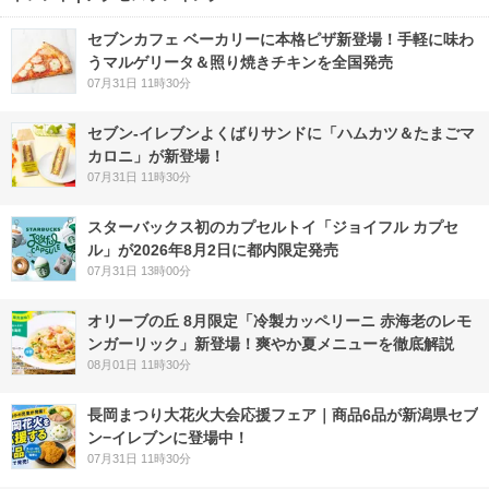
セブンカフェ ベーカリーに本格ピザ新登場！手軽に味わ
うマルゲリータ＆照り焼きチキンを全国発売
07月31日 11時30分
セブン‐イレブンよくばりサンドに「ハムカツ＆たまごマ
カロニ」が新登場！
07月31日 11時30分
スターバックス初のカプセルトイ「ジョイフル カプセ
ル」が2026年8月2日に都内限定発売
07月31日 13時00分
オリーブの丘 8月限定「冷製カッペリーニ 赤海老のレモ
ンガーリック」新登場！爽やか夏メニューを徹底解説
08月01日 11時30分
長岡まつり大花火大会応援フェア｜商品6品が新潟県セブ
ン−イレブンに登場中！
07月31日 11時30分