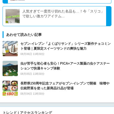
人気すぎて一度売り切れた名品も…！今「スリコ」
で欲しい激カワアイテム...
あわせて読みたい記事
セブン‐イレブン「よくばりサンド」シリーズ新作チョコミン
ト登場｜夏限定スイーツサンドの爽快な魅力
08月06日 11時30分
虫が苦手な初心者も安心！PICA×アース製薬の虫ケアステー
ションで快適キャンプ体験
08月05日 11時30分
長野県150周年記念フェアがセブン-イレブンで開催 味噌や
伝統野菜を使った新商品21品が登場
08月04日 11時30分
トレンド | アクセスランキング