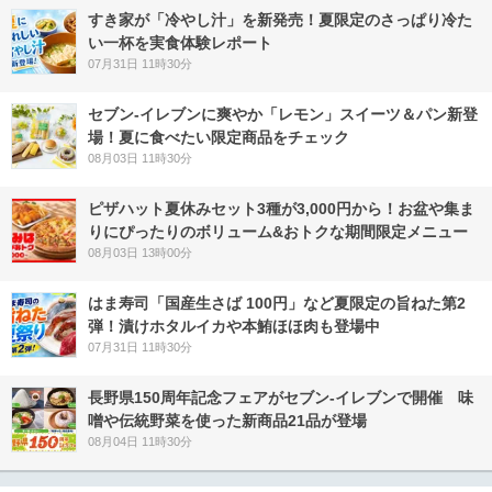
すき家が「冷やし汁」を新発売！夏限定のさっぱり冷た
い一杯を実食体験レポート
07月31日 11時30分
セブン‐イレブンに爽やか「レモン」スイーツ＆パン新登
場！夏に食べたい限定商品をチェック
08月03日 11時30分
ピザハット夏休みセット3種が3,000円から！お盆や集ま
りにぴったりのボリューム&おトクな期間限定メニュー
08月03日 13時00分
はま寿司「国産生さば 100円」など夏限定の旨ねた第2
弾！漬けホタルイカや本鮪ほほ肉も登場中
07月31日 11時30分
長野県150周年記念フェアがセブン-イレブンで開催 味
噌や伝統野菜を使った新商品21品が登場
08月04日 11時30分