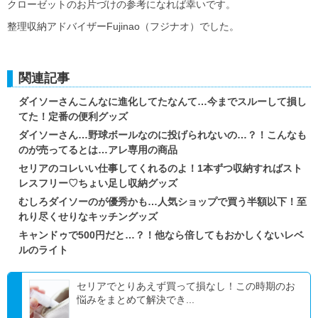
クローゼットのお片づけの参考になれば幸いです。
整理収納アドバイザーFujinao（フジナオ）でした。
関連記事
ダイソーさんこんなに進化してたなんて…今までスルーして損し
てた！定番の便利グッズ
ダイソーさん…野球ボールなのに投げられないの…？！こんなも
のが売ってるとは…アレ専用の商品
セリアのコレいい仕事してくれるのよ！1本ずつ収納すればスト
レスフリー♡ちょい足し収納グッズ
むしろダイソーのが優秀かも…人気ショップで買う半額以下！至
れり尽くせりなキッチングッズ
キャンドゥで500円だと…？！他なら倍してもおかしくないレベ
ルのライト
セリアでとりあえず買って損なし！この時期のお
悩みをまとめて解決でき...