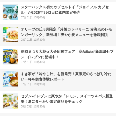
スターバックス初のカプセルトイ「ジョイフル カプセ
ル」が2026年8月2日に都内限定発売
07月31日 13時00分
オリーブの丘 8月限定「冷製カッペリーニ 赤海老のレモ
ンガーリック」新登場！爽やか夏メニューを徹底解説
08月01日 11時30分
長岡まつり大花火大会応援フェア｜商品6品が新潟県セブ
ン−イレブンに登場中！
07月31日 11時30分
すき家が「冷やし汁」を新発売！夏限定のさっぱり冷た
い一杯を実食体験レポート
07月31日 11時30分
セブン‐イレブンに爽やか「レモン」スイーツ＆パン新登
場！夏に食べたい限定商品をチェック
08月03日 11時30分