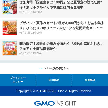
はま寿司「国産生さば 100円」など夏限定の旨ねた第2
弾！漬けホタルイカや本鮪ほほ肉も登場中
07月31日 11時30分
ピザハット夏休みセット3種が3,000円から！お盆や集ま
りにぴったりのボリューム&おトクな期間限定メニュー
08月03日 13時00分
関西限定！和歌山の恵みを味わう『和歌山毎度おおきに
フェア』全商品徹底紹介
08月03日 11時30分
ページの先頭へ
プライバシー
利用規約
免責事項
ポリシー
Copyright © 2026 GMO INSIGHT Inc. All Rights Reserved.