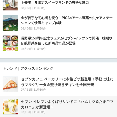
ト登場｜夏限定スイーツサンドの爽快な魅力
08月06日 11時30分
虫が苦手な初心者も安心！PICA×アース製薬の虫ケアステー
ションで快適キャンプ体験
08月05日 11時30分
長野県150周年記念フェアがセブン-イレブンで開催 味噌や
伝統野菜を使った新商品21品が登場
08月04日 11時30分
トレンド | アクセスランキング
セブンカフェ ベーカリーに本格ピザ新登場！手軽に味わ
うマルゲリータ＆照り焼きチキンを全国発売
07月31日 11時30分
セブン‐イレブンよくばりサンドに「ハムカツ＆たまごマ
カロニ」が新登場！
07月31日 11時30分