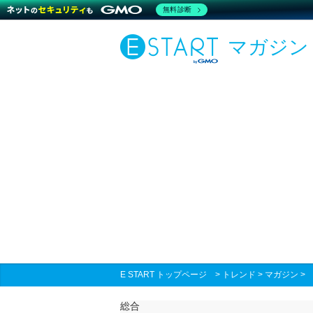
無料診断
マガジン
E START トップページ
>
トレンド
>
マガジン
総合