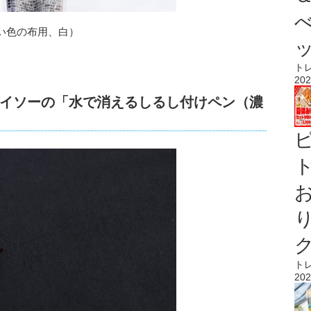
い色の布用、白）
ト
202
イソーの「水で消えるしるし付けペン（濃
ト
ト
202