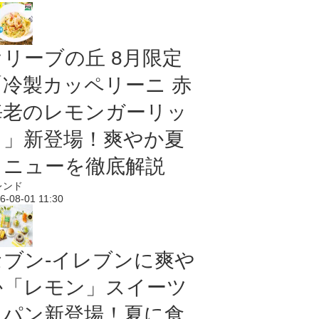
オリーブの丘 8月限定
「冷製カッペリーニ 赤
海老のレモンガーリッ
ク」新登場！爽やか夏
メニューを徹底解説
レンド
6-08-01 11:30
セブン‐イレブンに爽や
か「レモン」スイーツ
＆パン新登場！夏に食