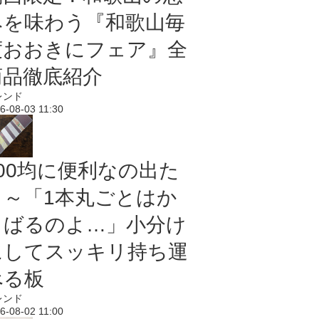
みを味わう『和歌山毎
度おおきにフェア』全
商品徹底紹介
レンド
6-08-03 11:30
100均に便利なの出た
よ～「1本丸ごとはか
さばるのよ…」小分け
にしてスッキリ持ち運
べる板
レンド
6-08-02 11:00