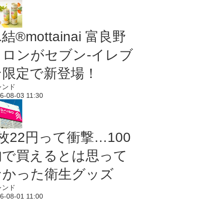
結®mottainai 富良野
メロンがセブン‐イレブ
ン限定で新登場！
レンド
6-08-03 11:30
枚22円って衝撃…100
均で買えるとは思って
なかった衛生グッズ
レンド
6-08-01 11:00