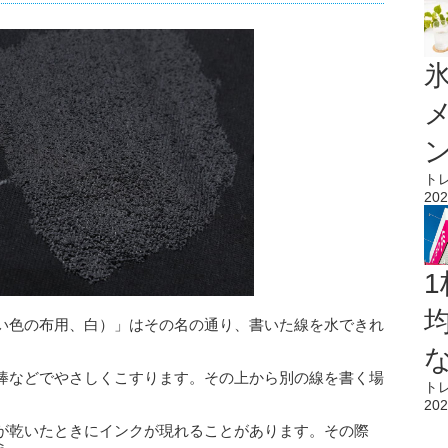
氷
ト
202
1
い色の布用、白）」はその名の通り、書いた線を水できれ
棒などでやさしくこすります。その上から別の線を書く場
ト
。
202
が乾いたときにインクが現れることがあります。その際