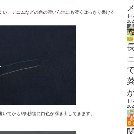
くい、デニムなどの色の濃い布地にも濃くはっきり書ける
ト
202
ト
202
書いてから約5秒後に白色が浮き出してきます。