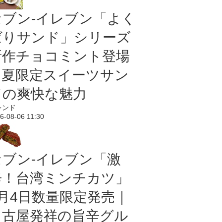
セブン‐イレブン「よく
ばりサンド」シリーズ
新作チョコミント登場
｜夏限定スイーツサン
ドの爽快な魅力
レンド
6-08-06 11:30
セブン-イレブン「激
辛！台湾ミンチカツ」
8月4日数量限定発売｜
名古屋発祥の旨辛グル