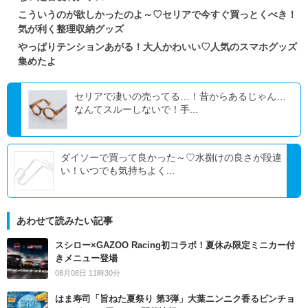
こういうのが欲しかったのよ～♡セリアで今すぐ買っとくべき！
気が利く整理収納グッズ
やっぱりテンションあがる！大人かわいい♡人気のスマホグッズ
集めたよ
セリアで凄いの売ってる…！昔からあるじゃん…
なんてスルーしないで！手...
ダイソーで買って良かった～♡水捌けの良さが段違
い！いつでも気持ちよく...
あわせて読みたい記事
スシロー×GAZOO Racing初コラボ！夏休み限定ミニカー付
きメニュー登場
08月08日 11時30分
はま寿司「旨ねた夏祭り 第3弾」大葉ニンニク香るビンチョ