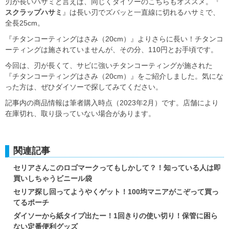
刃が長いハサミと言えば、同じくダイソーのこちらもオススメ。『
スクラップハサミ
』は長い刃でズバッと一直線に切れるハサミで、
全長25cm。
『チタンコーティングはさみ（20cm）』よりさらに長い！チタンコ
ーティングは施されていませんが、その分、110円とお手頃です。
今回は、刃が長くて、サビに強いチタンコーティングが施された
『チタンコーティングはさみ（20cm）』をご紹介しました。気にな
った方は、ぜひダイソーで探してみてください。
記事内の商品情報は筆者購入時点（2023年2月）です。店舗により
在庫切れ、取り扱っていない場合があります。
関連記事
セリアさんこのロゴマークってもしかして？！知っている人は即
買いしちゃうビニール袋
セリア探し回ってようやくゲット！100均マニアがこぞって買っ
てるポーチ
ダイソーから紙タイプ出たー！1回きりの使い切り！保管に困ら
ない定番便利グッズ