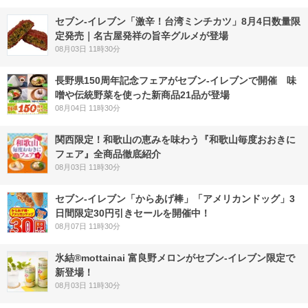
セブン-イレブン「激辛！台湾ミンチカツ」8月4日数量限
定発売｜名古屋発祥の旨辛グルメが登場
08月03日 11時30分
長野県150周年記念フェアがセブン-イレブンで開催 味
噌や伝統野菜を使った新商品21品が登場
08月04日 11時30分
関西限定！和歌山の恵みを味わう『和歌山毎度おおきに
フェア』全商品徹底紹介
08月03日 11時30分
セブン‐イレブン「からあげ棒」「アメリカンドッグ」3
日間限定30円引きセールを開催中！
08月07日 11時30分
氷結®mottainai 富良野メロンがセブン‐イレブン限定で
新登場！
08月03日 11時30分