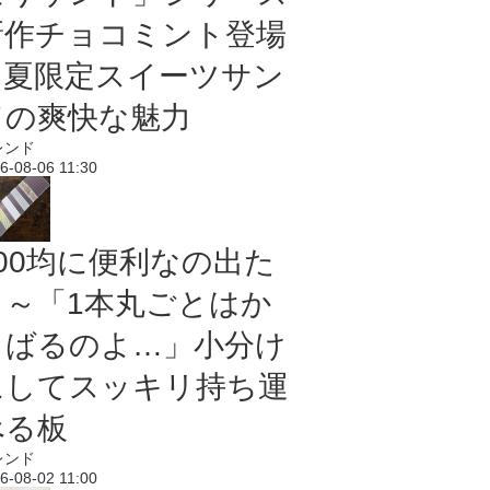
新作チョコミント登場
｜夏限定スイーツサン
ドの爽快な魅力
レンド
6-08-06 11:30
100均に便利なの出た
よ～「1本丸ごとはか
さばるのよ…」小分け
にしてスッキリ持ち運
べる板
レンド
6-08-02 11:00