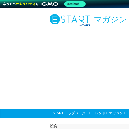
無料診断
マガジン
E START トップページ
>
トレンド
>
マガジン
総合