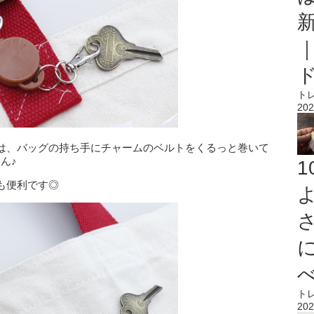
ト
202
は、バッグの持ち手にチャームのベルトをくるっと巻いて
ん♪
も便利です◎
ト
202