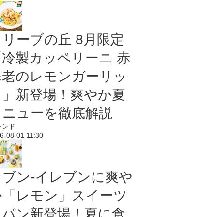
オリーブの丘 8月限定
「冷製カッペリーニ 赤
海老のレモンガーリッ
ク」新登場！爽やか夏
メニューを徹底解説
レンド
6-08-01 11:30
セブン‐イレブンに爽や
か「レモン」スイーツ
＆パン新登場！夏に食