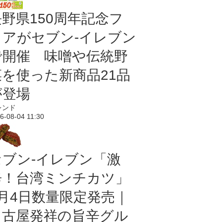
長野県150周年記念フ
ェアがセブン-イレブン
で開催 味噌や伝統野
菜を使った新商品21品
が登場
レンド
6-08-04 11:30
セブン-イレブン「激
辛！台湾ミンチカツ」
8月4日数量限定発売｜
名古屋発祥の旨辛グル