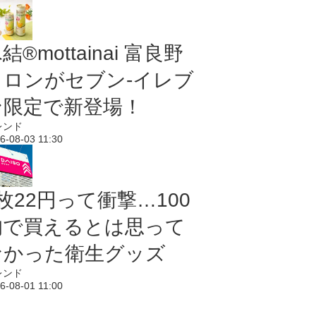
結®mottainai 富良野
メロンがセブン‐イレブ
ン限定で新登場！
レンド
6-08-03 11:30
枚22円って衝撃…100
均で買えるとは思って
なかった衛生グッズ
レンド
6-08-01 11:00