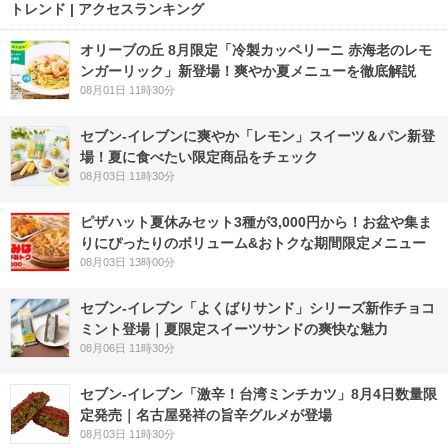
トレンド | アクセスランキング
オリーブの丘 8月限定「冷製カッペリーニ 赤海老のレモ
ンガーリック」新登場！爽やか夏メニューを徹底解説
08月01日 11時30分
セブン‐イレブンに爽やか「レモン」スイーツ＆パン新登
場！夏に食べたい限定商品をチェック
08月03日 11時30分
ピザハット夏休みセット3種が3,000円から！お盆や集ま
りにぴったりのボリューム&おトクな期間限定メニュー
08月03日 13時00分
セブン‐イレブン「よくばりサンド」シリーズ新作チョコ
ミント登場｜夏限定スイーツサンドの爽快な魅力
08月06日 11時30分
セブン-イレブン「激辛！台湾ミンチカツ」8月4日数量限
定発売｜名古屋発祥の旨辛グルメが登場
08月03日 11時30分