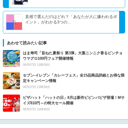
直感で選んだのはどれ？「あなたが人に嫌われるポ
イント」がわかる3つの...
あわせて読みたい記事
はま寿司「旨ねた夏祭り 第3弾」大葉ニンニク香るビンチョ
ウマグロ100円フェア開催情報
08月07日 11時30分
セブン‐イレブン「カレーフェス」全15品商品詳細とお得な限
定キャンペーン情報
08月07日 11時30分
ピザハット「ハットの日」8月は新作ビビンバピザ登場！Mサ
イズ810円～の特大セール開催
08月07日 11時30分