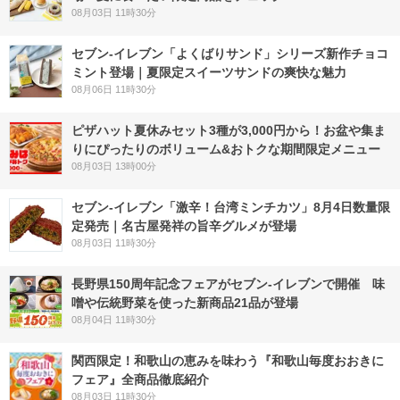
08月03日 11時30分
セブン‐イレブン「よくばりサンド」シリーズ新作チョコ
ミント登場｜夏限定スイーツサンドの爽快な魅力
08月06日 11時30分
ピザハット夏休みセット3種が3,000円から！お盆や集ま
りにぴったりのボリューム&おトクな期間限定メニュー
08月03日 13時00分
セブン-イレブン「激辛！台湾ミンチカツ」8月4日数量限
定発売｜名古屋発祥の旨辛グルメが登場
08月03日 11時30分
長野県150周年記念フェアがセブン-イレブンで開催 味
噌や伝統野菜を使った新商品21品が登場
08月04日 11時30分
関西限定！和歌山の恵みを味わう『和歌山毎度おおきに
フェア』全商品徹底紹介
08月03日 11時30分