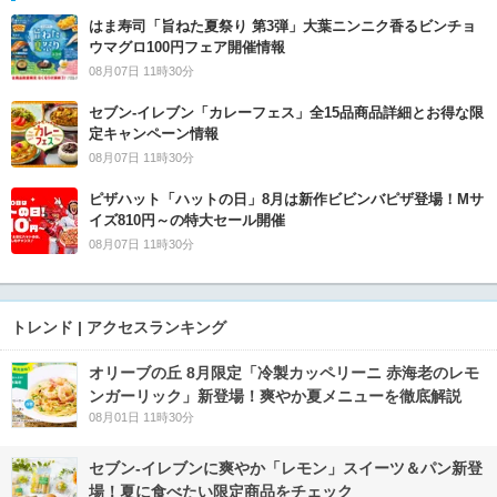
はま寿司「旨ねた夏祭り 第3弾」大葉ニンニク香るビンチョ
ウマグロ100円フェア開催情報
08月07日 11時30分
セブン‐イレブン「カレーフェス」全15品商品詳細とお得な限
定キャンペーン情報
08月07日 11時30分
ピザハット「ハットの日」8月は新作ビビンバピザ登場！Mサ
イズ810円～の特大セール開催
08月07日 11時30分
トレンド | アクセスランキング
オリーブの丘 8月限定「冷製カッペリーニ 赤海老のレモ
ンガーリック」新登場！爽やか夏メニューを徹底解説
08月01日 11時30分
セブン‐イレブンに爽やか「レモン」スイーツ＆パン新登
場！夏に食べたい限定商品をチェック