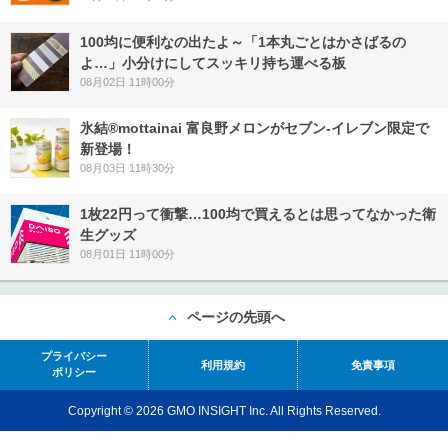
100均に便利なの出たよ～「1本丸ごとはかさばるの
よ…」小分けにしてスッキリ持ち運べる板
08月02日 11時00分
氷結®mottainai 富良野メロンがセブン‐イレブン限定で
新登場！
08月03日 11時30分
1枚22円って衝撃…100均で買えるとは思ってなかった衛
生グッズ
08月01日 11時00分
ページの先頭へ
プライバシー
利用規約
免責事項
ポリシー
Copyright © 2026 GMO INSIGHT Inc. All Rights Reserved.