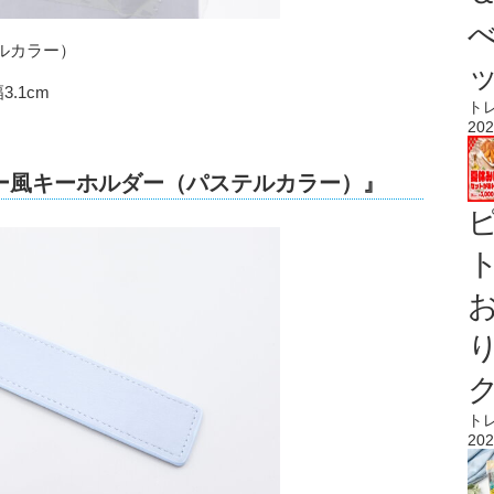
ルカラー）
.1cm
ト
202
ー風キーホルダー（パステルカラー）』
ト
ト
202