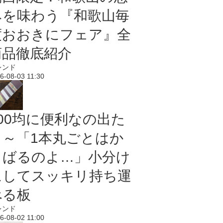
みを味わう『和歌山毎
度おおきにフェア』全
商品徹底紹介
レンド
6-08-03 11:30
100均に便利なの出た
よ～「1本丸ごとはか
さばるのよ…」小分け
にしてスッキリ持ち運
べる板
レンド
6-08-02 11:00