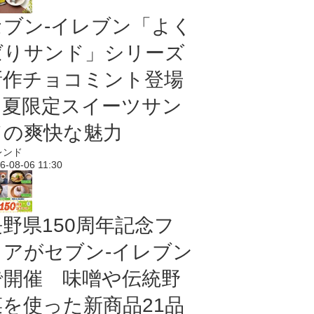
セブン‐イレブン「よく
ばりサンド」シリーズ
新作チョコミント登場
｜夏限定スイーツサン
ドの爽快な魅力
レンド
6-08-06 11:30
長野県150周年記念フ
ェアがセブン-イレブン
で開催 味噌や伝統野
菜を使った新商品21品