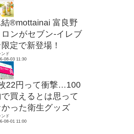
結®mottainai 富良野
メロンがセブン‐イレブ
ン限定で新登場！
レンド
6-08-03 11:30
枚22円って衝撃…100
均で買えるとは思って
なかった衛生グッズ
レンド
6-08-01 11:00