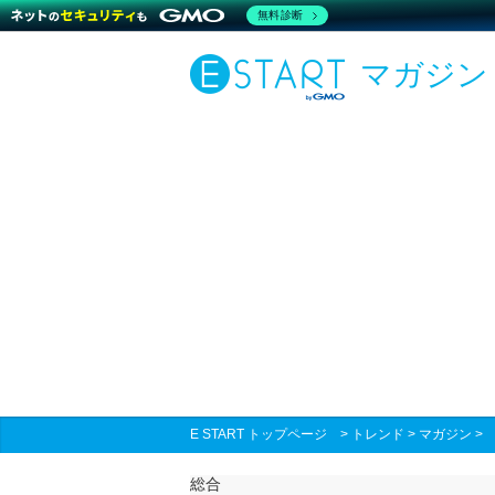
無料診断
マガジン
E START トップページ
>
トレンド
>
マガジン
総合