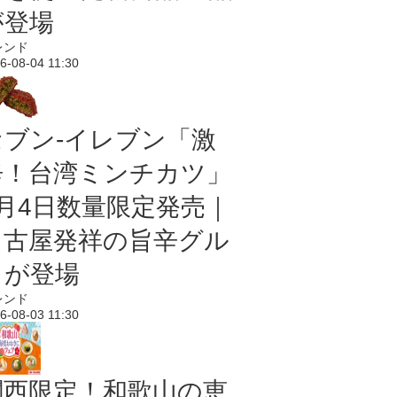
が登場
レンド
6-08-04 11:30
セブン-イレブン「激
辛！台湾ミンチカツ」
8月4日数量限定発売｜
名古屋発祥の旨辛グル
メが登場
レンド
6-08-03 11:30
関西限定！和歌山の恵