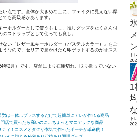
たい点です。全体が大きめな上に、フェイクに見えない厚
とても高級感があります。
氷
キーホルダーとして使うもよし。推しグッズをたくさん付
めのストラップとして使っても良し。
せない『レザー風キーホルダー（パステルカラー）』をご
ようなので、セリアで見かけたら即ゲットするのがオスス
ト
202
24年2月）です。店舗により在庫切れ、取り扱っていない
1
苦労は一体…プラスするだけで超簡単にアレが作れる商品
ト
専門店で買ったら高いのに…ちょっとマニアックな商品
202
リティ！コスメオタクが本気で作ったポーチが革命的！
キレイに切れる秘密あり♡技あり調理グッズ