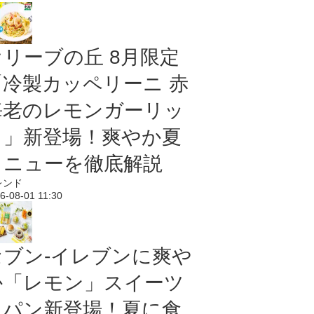
オリーブの丘 8月限定
「冷製カッペリーニ 赤
海老のレモンガーリッ
ク」新登場！爽やか夏
メニューを徹底解説
レンド
6-08-01 11:30
セブン‐イレブンに爽や
か「レモン」スイーツ
＆パン新登場！夏に食