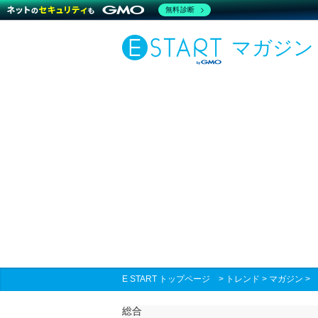
無料診断
マガジン
E START トップページ
>
トレンド
>
マガジン
総合