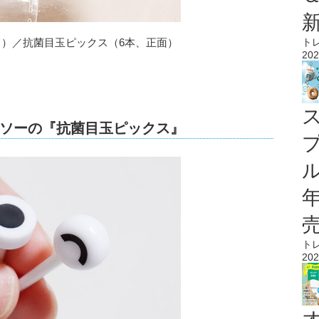
ト
き）／抗菌目玉ピックス（6本、正面）
202
ソーの『抗菌目玉ピックス』
ル
ト
202