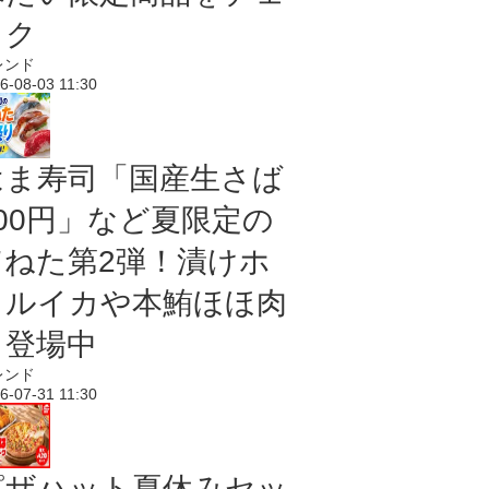
ック
レンド
6-08-03 11:30
はま寿司「国産生さば
100円」など夏限定の
旨ねた第2弾！漬けホ
タルイカや本鮪ほほ肉
も登場中
レンド
6-07-31 11:30
ピザハット夏休みセッ