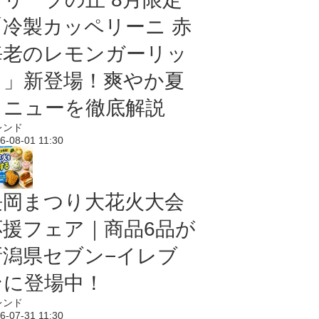
「冷製カッペリーニ 赤
海老のレモンガーリッ
ク」新登場！爽やか夏
メニューを徹底解説
レンド
6-08-01 11:30
長岡まつり大花火大会
応援フェア｜商品6品が
新潟県セブン−イレブ
ンに登場中！
レンド
6-07-31 11:30