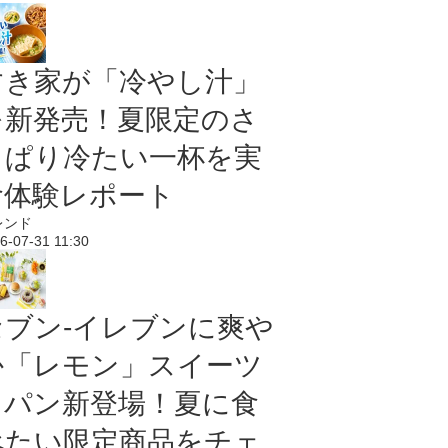
すき家が「冷やし汁」
を新発売！夏限定のさ
っぱり冷たい一杯を実
食体験レポート
レンド
6-07-31 11:30
セブン‐イレブンに爽や
か「レモン」スイーツ
＆パン新登場！夏に食
べたい限定商品をチェ