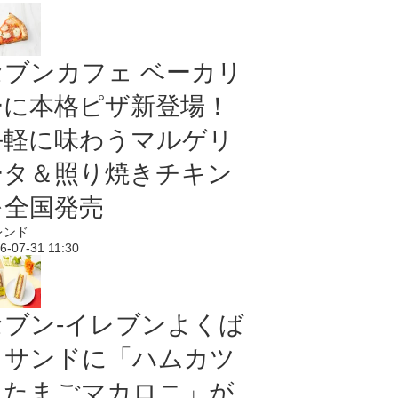
セブンカフェ ベーカリ
ーに本格ピザ新登場！
手軽に味わうマルゲリ
ータ＆照り焼きチキン
を全国発売
レンド
6-07-31 11:30
セブン‐イレブンよくば
りサンドに「ハムカツ
＆たまごマカロニ」が