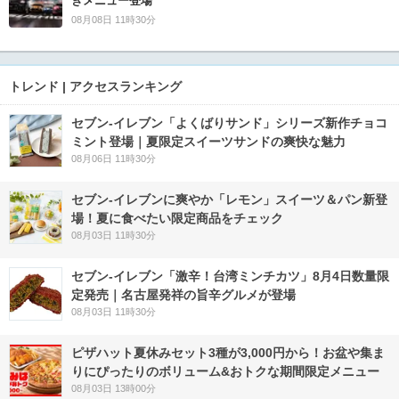
きメニュー登場
08月08日 11時30分
トレンド | アクセスランキング
セブン‐イレブン「よくばりサンド」シリーズ新作チョコ
ミント登場｜夏限定スイーツサンドの爽快な魅力
08月06日 11時30分
セブン‐イレブンに爽やか「レモン」スイーツ＆パン新登
場！夏に食べたい限定商品をチェック
08月03日 11時30分
セブン-イレブン「激辛！台湾ミンチカツ」8月4日数量限
定発売｜名古屋発祥の旨辛グルメが登場
08月03日 11時30分
ピザハット夏休みセット3種が3,000円から！お盆や集ま
りにぴったりのボリューム&おトクな期間限定メニュー
08月03日 13時00分