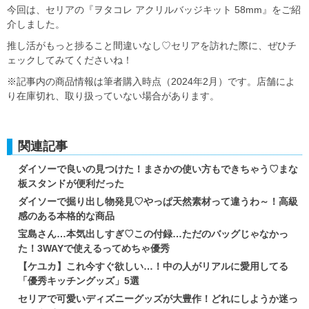
今回は、セリアの『ヲタコレ アクリルバッジキット 58mm』をご紹
介しました。
推し活がもっと捗ること間違いなし♡セリアを訪れた際に、ぜひチ
ェックしてみてくださいね！
※記事内の商品情報は筆者購入時点（2024年2月）です。店舗によ
り在庫切れ、取り扱っていない場合があります。
関連記事
ダイソーで良いの見つけた！まさかの使い方もできちゃう♡まな
板スタンドが便利だった
ダイソーで掘り出し物発見♡やっぱ天然素材って違うわ～！高級
感のある本格的な商品
宝島さん…本気出しすぎ♡この付録…ただのバッグじゃなかっ
た！3WAYで使えるってめちゃ優秀
【ケユカ】これ今すぐ欲しい…！中の人がリアルに愛用してる
「優秀キッチングッズ」5選
セリアで可愛いディズニーグッズが大豊作！どれにしようか迷っ