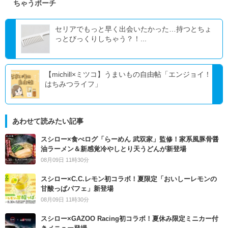
ちゃうポーチ
セリアでもっと早く出会いたかった…持つとちょ
っとびっくりしちゃう？！...
【michill×ミツコ】うまいもの自由帖「エンジョイ！
はちみつライフ」
あわせて読みたい記事
スシロー×食べログ「らーめん 武双家」監修！家系風豚骨醤
油ラーメン＆新感覚冷やしとり天うどんが新登場
08月09日 11時30分
スシロー×C.C.レモン初コラボ！夏限定「おいしーレモンの
甘酸っぱパフェ」新登場
08月09日 11時30分
スシロー×GAZOO Racing初コラボ！夏休み限定ミニカー付