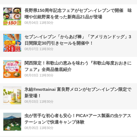
長野県150周年記念フェアがセブン-イレブンで開催 味
噌や伝統野菜を使った新商品21品が登場
08月04日 11時30分
セブン‐イレブン「からあげ棒」「アメリカンドッグ」3
日間限定30円引きセールを開催中！
08月07日 11時30分
関西限定！和歌山の恵みを味わう『和歌山毎度おおきに
フェア』全商品徹底紹介
08月03日 11時30分
氷結®mottainai 富良野メロンがセブン‐イレブン限定で
新登場！
08月03日 11時30分
虫が苦手な初心者も安心！PICA×アース製薬の虫ケアス
テーションで快適キャンプ体験
08月05日 11時30分