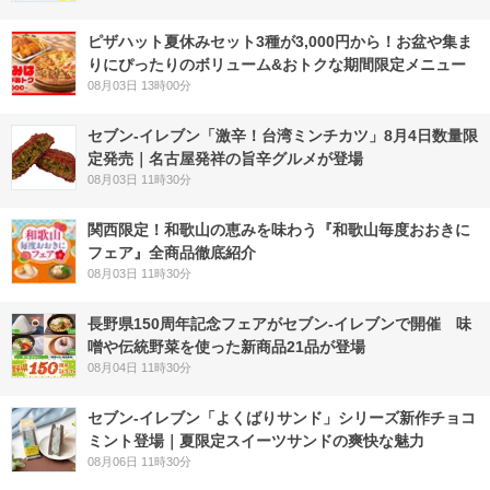
ピザハット夏休みセット3種が3,000円から！お盆や集ま
りにぴったりのボリューム&おトクな期間限定メニュー
08月03日 13時00分
セブン-イレブン「激辛！台湾ミンチカツ」8月4日数量限
定発売｜名古屋発祥の旨辛グルメが登場
08月03日 11時30分
関西限定！和歌山の恵みを味わう『和歌山毎度おおきに
フェア』全商品徹底紹介
08月03日 11時30分
長野県150周年記念フェアがセブン-イレブンで開催 味
噌や伝統野菜を使った新商品21品が登場
08月04日 11時30分
セブン‐イレブン「よくばりサンド」シリーズ新作チョコ
ミント登場｜夏限定スイーツサンドの爽快な魅力
08月06日 11時30分