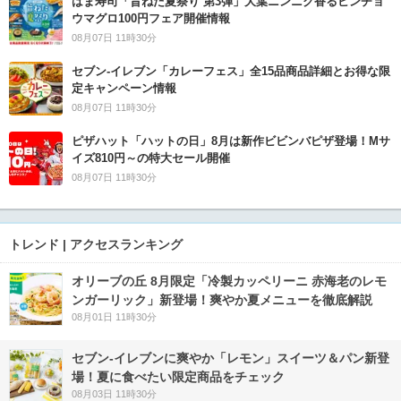
はま寿司「旨ねた夏祭り 第3弾」大葉ニンニク香るビンチョ
ウマグロ100円フェア開催情報
08月07日 11時30分
セブン‐イレブン「カレーフェス」全15品商品詳細とお得な限
定キャンペーン情報
08月07日 11時30分
ピザハット「ハットの日」8月は新作ビビンバピザ登場！Mサ
イズ810円～の特大セール開催
08月07日 11時30分
トレンド | アクセスランキング
オリーブの丘 8月限定「冷製カッペリーニ 赤海老のレモ
ンガーリック」新登場！爽やか夏メニューを徹底解説
08月01日 11時30分
セブン‐イレブンに爽やか「レモン」スイーツ＆パン新登
場！夏に食べたい限定商品をチェック
08月03日 11時30分