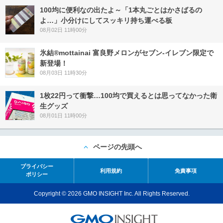
100均に便利なの出たよ～「1本丸ごとはかさばるの
よ…」小分けにしてスッキリ持ち運べる板
08月02日 11時00分
氷結®mottainai 富良野メロンがセブン‐イレブン限定で
新登場！
08月03日 11時30分
1枚22円って衝撃…100均で買えるとは思ってなかった衛
生グッズ
08月01日 11時00分
ページの先頭へ
プライバシー
利用規約
免責事項
ポリシー
Copyright © 2026 GMO INSIGHT Inc. All Rights Reserved.