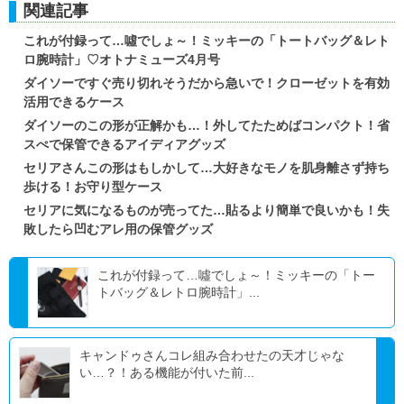
関連記事
これが付録って…噓でしょ～！ミッキーの「トートバッグ＆レト
ロ腕時計」♡オトナミューズ4月号
ダイソーですぐ売り切れそうだから急いで！クローゼットを有効
活用できるケース
ダイソーのこの形が正解かも…！外してたためばコンパクト！省
スぺで保管できるアイディアグッズ
セリアさんこの形はもしかして…大好きなモノを肌身離さず持ち
歩ける！お守り型ケース
セリアに気になるものが売ってた…貼るより簡単で良いかも！失
敗したら凹むアレ用の保管グッズ
これが付録って…噓でしょ～！ミッキーの「トー
トバッグ＆レトロ腕時計」...
キャンドゥさんコレ組み合わせたの天才じゃな
い…？！ある機能が付いた前...