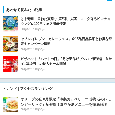
あわせて読みたい記事
はま寿司「旨ねた夏祭り 第3弾」大葉ニンニク香るビンチョ
ウマグロ100円フェア開催情報
08月07日 11時30分
セブン‐イレブン「カレーフェス」全15品商品詳細とお得な限
定キャンペーン情報
08月07日 11時30分
ピザハット「ハットの日」8月は新作ビビンバピザ登場！Mサ
イズ810円～の特大セール開催
08月07日 11時30分
トレンド | アクセスランキング
オリーブの丘 8月限定「冷製カッペリーニ 赤海老のレモ
ンガーリック」新登場！爽やか夏メニューを徹底解説
08月01日 11時30分