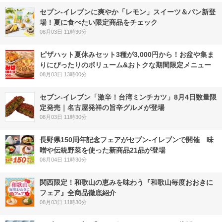
セブン‐イレブンに爽やか「レモン」スイーツ＆パン新登
場！夏に食べたい限定商品をチェック
08月03日 11時30分
ピザハット夏休みセット3種が3,000円から！お盆や集ま
りにぴったりのボリューム&おトクな期間限定メニュー
08月03日 13時00分
セブン-イレブン「激辛！台湾ミンチカツ」8月4日数量限
定発売｜名古屋発祥の旨辛グルメが登場
08月03日 11時30分
長野県150周年記念フェアがセブン-イレブンで開催 味
噌や伝統野菜を使った新商品21品が登場
08月04日 11時30分
関西限定！和歌山の恵みを味わう『和歌山毎度おおきに
フェア』全商品徹底紹介
08月03日 11時30分