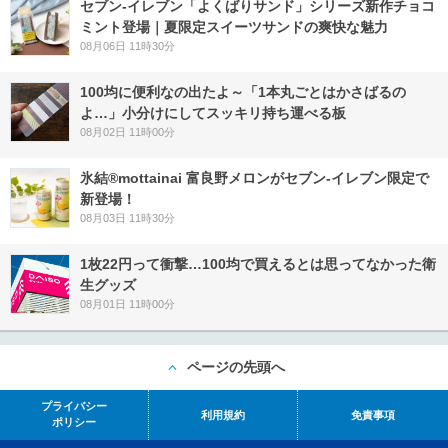
セブン‐イレブン「よくばりサンド」シリーズ新作チョコ
ミント登場｜夏限定スイーツサンドの爽快な魅力
08月06日 11時30分
100均に便利なの出たよ～「1本丸ごとはかさばるの
よ…」小分けにしてスッキリ持ち運べる板
08月02日 11時00分
氷結®mottainai 富良野メロンがセブン‐イレブン限定で
新登場！
08月03日 11時30分
1枚22円って衝撃…100均で買えるとは思ってなかった衛
生グッズ
08月01日 11時00分
ページの先頭へ
プライバシー
利用規約
免責事項
ポリシー