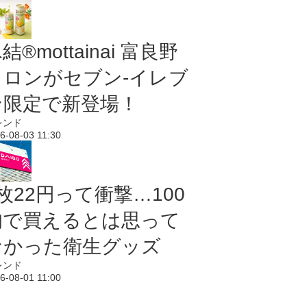
結®mottainai 富良野
メロンがセブン‐イレブ
ン限定で新登場！
レンド
6-08-03 11:30
枚22円って衝撃…100
均で買えるとは思って
なかった衛生グッズ
レンド
6-08-01 11:00