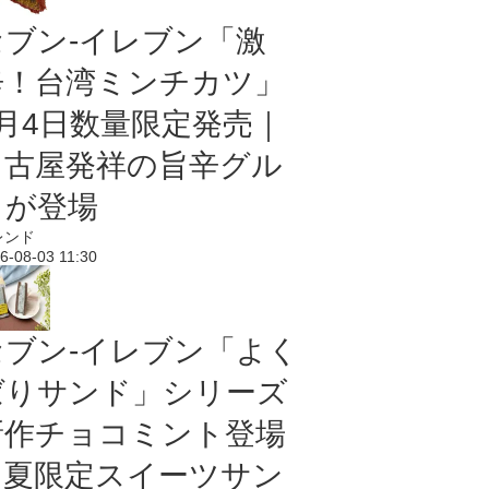
セブン-イレブン「激
辛！台湾ミンチカツ」
8月4日数量限定発売｜
名古屋発祥の旨辛グル
メが登場
レンド
6-08-03 11:30
セブン‐イレブン「よく
ばりサンド」シリーズ
新作チョコミント登場
｜夏限定スイーツサン