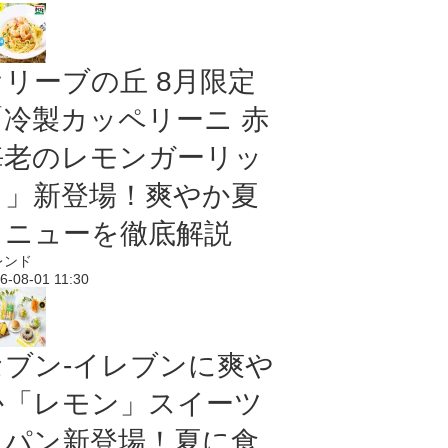
オリーブの丘 8月限定
「冷製カッペリーニ 赤
海老のレモンガーリッ
ク」新登場！爽やか夏
メニューを徹底解説
レンド
6-08-01 11:30
セブン‐イレブンに爽や
か「レモン」スイーツ
＆パン新登場！夏に食