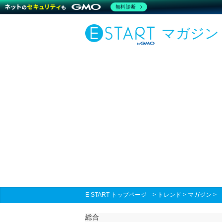
無料診断
マガジン
E START トップページ
>
トレンド
>
マガジン
総合