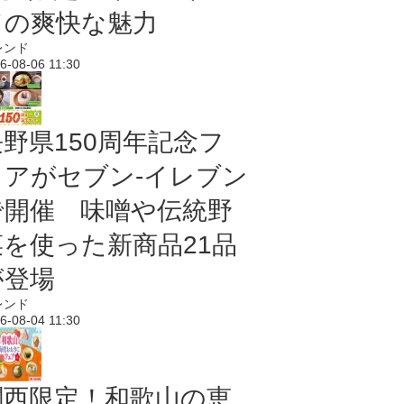
ドの爽快な魅力
レンド
6-08-06 11:30
長野県150周年記念フ
ェアがセブン-イレブン
で開催 味噌や伝統野
菜を使った新商品21品
が登場
レンド
6-08-04 11:30
関西限定！和歌山の恵