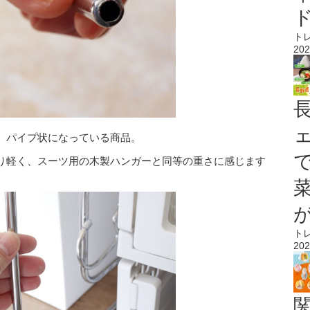
ト
202
、パイプ状になっている商品。
り軽く、スーツ用の木製ハンガーと同等の重さに感じます
ト
202