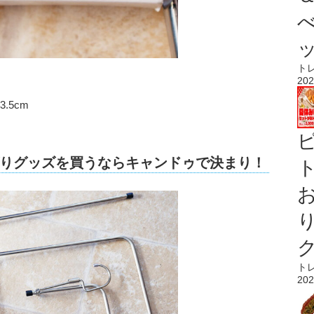
ト
202
.5cm
りグッズを買うならキャンドゥで決まり！
ト
ト
202