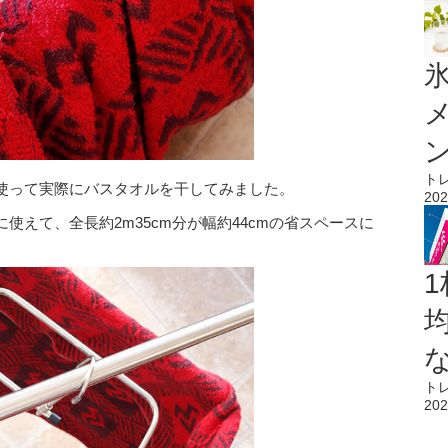
氷
ト
使って実際にバスタオルを干してみました。
202
使えて、全長約2m35cm分が幅約44cmの省スペースに
1
ト
202