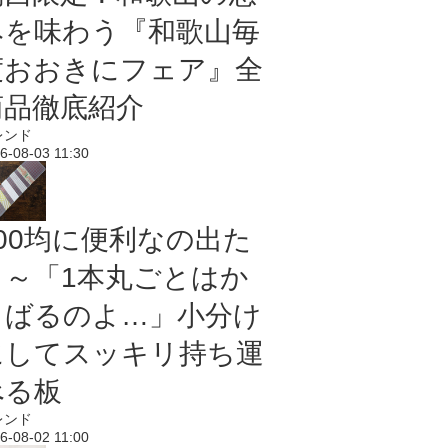
みを味わう『和歌山毎
度おおきにフェア』全
商品徹底紹介
レンド
6-08-03 11:30
100均に便利なの出た
よ～「1本丸ごとはか
さばるのよ…」小分け
にしてスッキリ持ち運
べる板
レンド
6-08-02 11:00