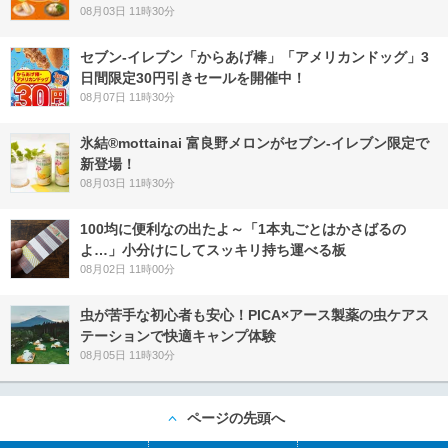
08月03日 11時30分
セブン‐イレブン「からあげ棒」「アメリカンドッグ」3
日間限定30円引きセールを開催中！
08月07日 11時30分
氷結®mottainai 富良野メロンがセブン‐イレブン限定で
新登場！
08月03日 11時30分
100均に便利なの出たよ～「1本丸ごとはかさばるの
よ…」小分けにしてスッキリ持ち運べる板
08月02日 11時00分
虫が苦手な初心者も安心！PICA×アース製薬の虫ケアス
テーションで快適キャンプ体験
08月05日 11時30分
ページの先頭へ