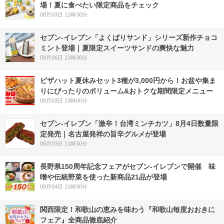
場！夏に食べたい限定商品をチェック
08月03日 11時30分
セブン‐イレブン「よくばりサンド」シリーズ新作チョコ
ミント登場｜夏限定スイーツサンドの爽快な魅力
08月06日 11時30分
ピザハット夏休みセット3種が3,000円から！お盆や集ま
りにぴったりのボリューム&おトクな期間限定メニュー
08月03日 13時00分
セブン-イレブン「激辛！台湾ミンチカツ」8月4日数量限
定発売｜名古屋発祥の旨辛グルメが登場
08月03日 11時30分
長野県150周年記念フェアがセブン-イレブンで開催 味
噌や伝統野菜を使った新商品21品が登場
08月04日 11時30分
関西限定！和歌山の恵みを味わう『和歌山毎度おおきに
フェア』全商品徹底紹介