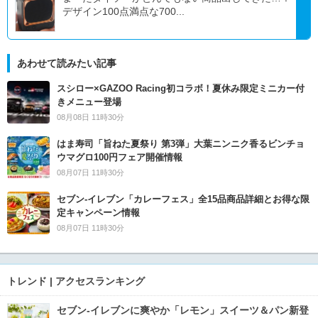
デザイン100点満点な700...
あわせて読みたい記事
スシロー×GAZOO Racing初コラボ！夏休み限定ミニカー付
きメニュー登場
08月08日 11時30分
はま寿司「旨ねた夏祭り 第3弾」大葉ニンニク香るビンチョ
ウマグロ100円フェア開催情報
08月07日 11時30分
セブン‐イレブン「カレーフェス」全15品商品詳細とお得な限
定キャンペーン情報
08月07日 11時30分
トレンド | アクセスランキング
セブン‐イレブンに爽やか「レモン」スイーツ＆パン新登