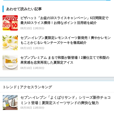
あわせて読みたい記事
ピザハット「お盆の10スライスキャンペーン」6日間限定で
最大60スライス獲得！お得なポイント活用術を紹介
08月10日 11時30分
セブン‐イレブン夏限定レモンスイーツ新発売！爽やかレモン
もことかじるレモンチーズケーキを徹底紹介
08月10日 11時30分
セブンプレミアム まるで和梨が新登場！2層仕立てで和梨の
果実感を忠実再現した夏限定アイス
08月10日 11時30分
トレンド | アクセスランキング
セブン‐イレブン「よくばりサンド」シリーズ新作チョコ
ミント登場｜夏限定スイーツサンドの爽快な魅力
08月06日 11時30分