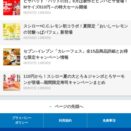
ピザハット「ハットの日」8月は新作ビビンバピザ登場！
Mサイズ810円～の特大セール開催
08月07日 11時30分
スシロー×C.C.レモン初コラボ！夏限定「おいしーレモン
の甘酸っぱパフェ」新登場
08月09日 11時30分
セブン‐イレブン「カレーフェス」全15品商品詳細とお得
な限定キャンペーン情報
08月07日 11時30分
110円から！スシロー夏の大とろ＆ジャンボとろサーモ
ンが登場―期間限定寿司キャンペーンまとめ
08月07日 11時30分
ページの先頭へ
プライバシー
利用規約
免責事項
ポリシー