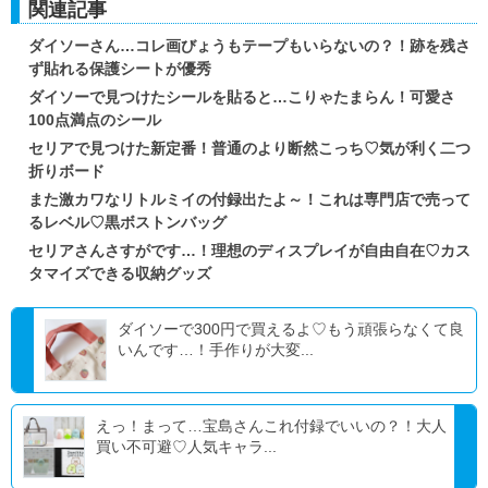
関連記事
ダイソーさん…コレ画びょうもテープもいらないの？！跡を残さ
ず貼れる保護シートが優秀
ダイソーで見つけたシールを貼ると…こりゃたまらん！可愛さ
100点満点のシール
セリアで見つけた新定番！普通のより断然こっち♡気が利く二つ
折りボード
また激カワなリトルミイの付録出たよ～！これは専門店で売って
るレベル♡黒ボストンバッグ
セリアさんさすがです…！理想のディスプレイが自由自在♡カス
タマイズできる収納グッズ
ダイソーで300円で買えるよ♡もう頑張らなくて良
いんです…！手作りが大変...
えっ！まって…宝島さんこれ付録でいいの？！大人
買い不可避♡人気キャラ...