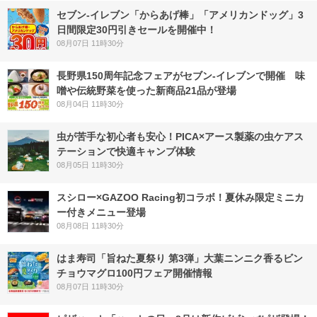
セブン‐イレブン「からあげ棒」「アメリカンドッグ」3
日間限定30円引きセールを開催中！
08月07日 11時30分
長野県150周年記念フェアがセブン-イレブンで開催 味
噌や伝統野菜を使った新商品21品が登場
08月04日 11時30分
虫が苦手な初心者も安心！PICA×アース製薬の虫ケアス
テーションで快適キャンプ体験
08月05日 11時30分
スシロー×GAZOO Racing初コラボ！夏休み限定ミニカ
ー付きメニュー登場
08月08日 11時30分
はま寿司「旨ねた夏祭り 第3弾」大葉ニンニク香るビン
チョウマグロ100円フェア開催情報
08月07日 11時30分