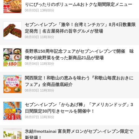
りにぴったりのボリューム&おトクな期間限定メニュー
08月03日 13時00分
セブン-イレブン「激辛！台湾ミンチカツ」8月4日数量限
定発売｜名古屋発祥の旨辛グルメが登場
08月03日 11時30分
長野県150周年記念フェアがセブン-イレブンで開催 味
噌や伝統野菜を使った新商品21品が登場
08月04日 11時30分
関西限定！和歌山の恵みを味わう『和歌山毎度おおきに
フェア』全商品徹底紹介
08月03日 11時30分
セブン‐イレブン「からあげ棒」「アメリカンドッグ」3
日間限定30円引きセールを開催中！
08月07日 11時30分
氷結®mottainai 富良野メロンがセブン‐イレブン限定で
新登場！