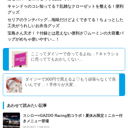
キャンドゥのコレ知ってる？乱雑なクローゼットを整える！便利
グッズ
セリアのランチバッグ…地味だけどよくできてる！ちょっとした
工夫がうれしいお弁当グッズ
宝島さん天才！？付録とは思えない便利さ♡ムーミンの大容量バ
ッグがめちゃ使いやすい…！
ここってダイソーで合ってるよね…？キャラショ
に売っててもおかしくない...
ダイソーで300円で買えるよ♡もう頑張らなくて良
いんです…！手作りが大変...
あわせて読みたい記事
スシロー×GAZOO Racing初コラボ！夏休み限定ミニカー付
きメニュー登場
08月08日 11時30分