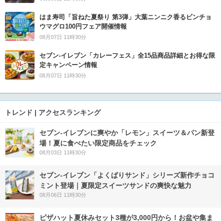
はま寿司「旨ねた夏祭り 第3弾」大葉ニンニク香るビンチョ
ウマグロ100円フェア開催情報
08月07日 11時30分
セブン‐イレブン「カレーフェス」全15品商品詳細とお得な限
定キャンペーン情報
08月07日 11時30分
トレンド | アクセスランキング
セブン‐イレブンに爽やか「レモン」スイーツ＆パン新登
場！夏に食べたい限定商品をチェック
08月03日 11時30分
セブン‐イレブン「よくばりサンド」シリーズ新作チョコ
ミント登場｜夏限定スイーツサンドの爽快な魅力
08月06日 11時30分
ピザハット夏休みセット3種が3,000円から！お盆や集ま