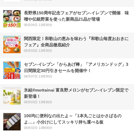
長野県150周年記念フェアがセブン-イレブンで開催 味
噌や伝統野菜を使った新商品21品が登場
08月04日 11時30分
関西限定！和歌山の恵みを味わう『和歌山毎度おおきに
フェア』全商品徹底紹介
08月03日 11時30分
セブン‐イレブン「からあげ棒」「アメリカンドッグ」3
日間限定30円引きセールを開催中！
08月07日 11時30分
氷結®mottainai 富良野メロンがセブン‐イレブン限定で
新登場！
08月03日 11時30分
100均に便利なの出たよ～「1本丸ごとはかさばるの
よ…」小分けにしてスッキリ持ち運べる板
08月02日 11時00分