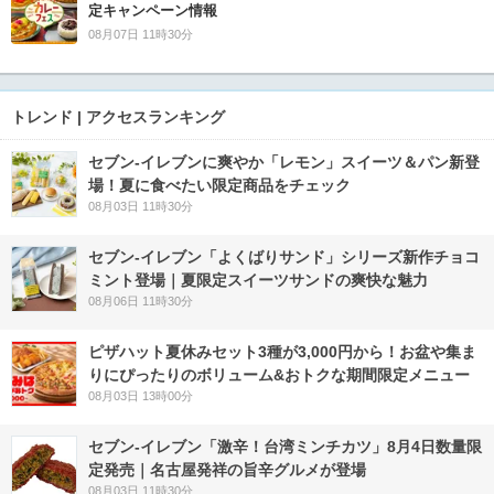
定キャンペーン情報
08月07日 11時30分
トレンド | アクセスランキング
セブン‐イレブンに爽やか「レモン」スイーツ＆パン新登
場！夏に食べたい限定商品をチェック
08月03日 11時30分
セブン‐イレブン「よくばりサンド」シリーズ新作チョコ
ミント登場｜夏限定スイーツサンドの爽快な魅力
08月06日 11時30分
ピザハット夏休みセット3種が3,000円から！お盆や集ま
りにぴったりのボリューム&おトクな期間限定メニュー
08月03日 13時00分
セブン-イレブン「激辛！台湾ミンチカツ」8月4日数量限
定発売｜名古屋発祥の旨辛グルメが登場
08月03日 11時30分