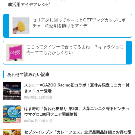
腐活用アイデアレシピ
セリア探し回ってや～っとGET♡マグカップにポ
チャ…の悲劇を防げるアイデ...
ここってダイソーで合ってるよね…？キャラショに
売っててもおかしくない...
あわせて読みたい記事
スシロー×GAZOO Racing初コラボ！夏休み限定ミニカー付
きメニュー登場
08月08日 11時30分
はま寿司「旨ねた夏祭り 第3弾」大葉ニンニク香るビンチョ
ウマグロ100円フェア開催情報
08月07日 11時30分
セブン‐イレブン「カレーフェス」全15品商品詳細とお得な限