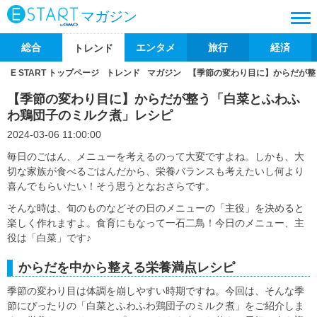
マガジン
総合
エンタメ
旅行
経済
トレンド
E START トップページ
トレンド
マガジン
【季節の変わり目に】からだが整
【季節の変わり目に】からだが整う「白菜とふわふ
わ鶏団子のミルク煮」レシピ
2024-03-06 11:00:00
毎日のごはん、メニューを考えるのって大変ですよね。しかも、大
切な家族が食べるごはんだから、栄養バランスも考えたいし何より
喜んでもらいたい！そう思うとなおさらです。
そんな時は、旬のものなどその日のメニューの「主役」を決めると
楽しく作れますよ。食育にもなって一石二鳥！今日のメニュー、主
役は「白菜」です♪
からだを中から整える栄養満点レシピ
季節の変わり目は体調を崩しやすい時期ですね。今回は、そんな季
節にぴったりの「白菜とふわふわ鶏団子のミルク煮」をご紹介しま