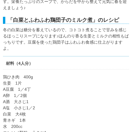
す。栄養たっぷりのスープで、からだを中から整えて元気に春を迎
えましょう♪
「白菜とふわふわ鶏団子のミルク煮」のレシピ
冬の白菜は糖分を蓄えているので、コトコト煮ることで甘みを感じ
るほっこりスープになります♪ほんのり香る生姜とミルクの相性もば
っちりです。豆腐を使った鶏団子はふわふわ食感に仕上がります
よ。
材料（4人分）
鶏ひき肉 400g
生姜 1片
A豆腐 1／4丁
A卵 1／2個
A酒 大さじ1
A塩 小さじ1／2
白菜 大4枚
青ネギ 1本
水 200cc