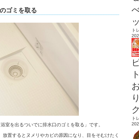
のゴミを取る
ト
202
ト
ト
202
「浴室を出るついでに排水口のゴミを取る」
です。
、放置するとヌメリやカビの原因になり、目をそむけたく