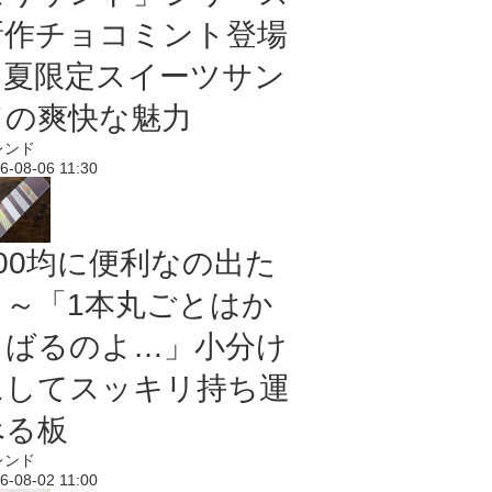
新作チョコミント登場
｜夏限定スイーツサン
ドの爽快な魅力
レンド
6-08-06 11:30
100均に便利なの出た
よ～「1本丸ごとはか
さばるのよ…」小分け
にしてスッキリ持ち運
べる板
レンド
6-08-02 11:00