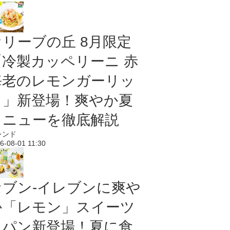
オリーブの丘 8月限定
「冷製カッペリーニ 赤
海老のレモンガーリッ
ク」新登場！爽やか夏
メニューを徹底解説
レンド
6-08-01 11:30
セブン‐イレブンに爽や
か「レモン」スイーツ
＆パン新登場！夏に食