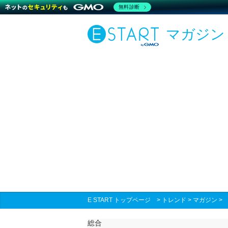
無料診断
マガジン
E START トップページ
>
トレンド
>
マガジン
総合