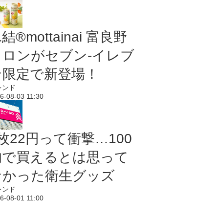
結®mottainai 富良野
メロンがセブン‐イレブ
ン限定で新登場！
レンド
6-08-03 11:30
枚22円って衝撃…100
均で買えるとは思って
なかった衛生グッズ
レンド
6-08-01 11:00