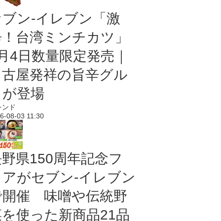
セブン-イレブン「激
辛！台湾ミンチカツ」
8月4日数量限定発売｜
名古屋発祥の旨辛グル
メが登場
レンド
6-08-03 11:30
長野県150周年記念フ
ェアがセブン-イレブン
で開催 味噌や伝統野
菜を使った新商品21品