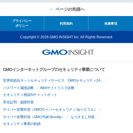
ページの先頭へ
プライバシー
利用規約
免責事項
ポリシー
Copyright © 2026 GMO INSIGHT Inc. All Rights Reserved.
GMOインターネットグループのセキュリティ事業について
世界初総合ネットセキュリティサービス「GMOセキュリティ24」
パスワード漏洩診断
Webサイトリスク診断
セキュリティ相談AIチャットボット
実在証明・盗聴対策
サイバー攻撃対策（GMOサイバーセキュリティ byイエラエ）
サイバー攻撃対策（GMO Flatt Security）
なりすまし対策
セキュリティ事業の軌跡