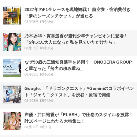
2027年のF1全レースを現地観戦！ 航空券・宿泊費付き
「夢のシーズンチケット」が当たる
08月05日 17時48分
乃木坂46・賀喜遥香が週刊少年チャンピオンに登場！
「5年ぶん大人になった私を見ていただけたら」
08月07日 18時00分
なぜ59歳の三浦知良選手を起用？ ONODERA GROUP
と重なった「努力の積み重ね」
08月05日 16時00分
Google、「ドラゴンクエスト」×Geminiのコラボイベン
ト「ジェミニクエスト」を渋谷・原宿で開催
08月03日 18時42分
声優・井口裕香が「FLASH」で圧巻のスタイルを披露！
計18ページにわたる大特集に！
08月05日 7時00分