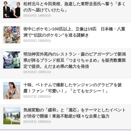
松村北斗と今田美桜、急逝した東野圭吾氏へ誓う「多く
の方へ届けていけたら」
08月04日 14時00分
街中にポケモン100匹以上、立像は19匹 日本橋・八重
洲で“伝説のポケモン”を巡る謎解き
08月05日 15時55分
明治神宮外苑内のレストラン・森のビアガーデンで新潟
県が誇るブランド枝豆「つまりちゃまめ」を販売数量限
定で提供。えだまめ県の魅力を発信
08月05日 15時51分
十味、ベトナムで撮影したヤンジャンのグラビアを披
露！ファン「可愛い！」「とてもセクシー！」
08月07日 15時00分
気候変動の「緩和」と「適応」をテーマとしたイベント
が渋谷で開催！東急不動産が様々な企業と協力
08月05日 15時56分