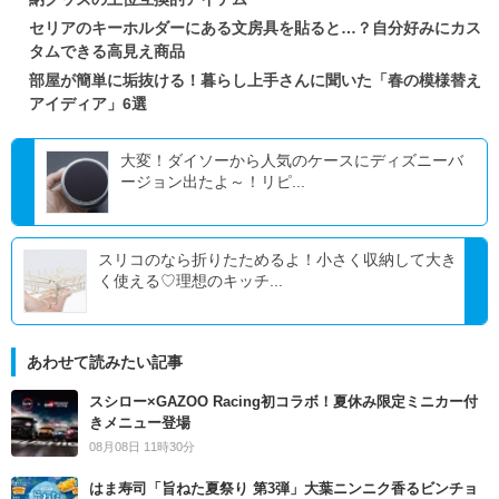
セリアのキーホルダーにある文房具を貼ると…？自分好みにカス
タムできる高見え商品
部屋が簡単に垢抜ける！暮らし上手さんに聞いた「春の模様替え
アイディア」6選
大変！ダイソーから人気のケースにディズニーバ
ージョン出たよ～！リピ...
スリコのなら折りたためるよ！小さく収納して大き
く使える♡理想のキッチ...
あわせて読みたい記事
スシロー×GAZOO Racing初コラボ！夏休み限定ミニカー付
きメニュー登場
08月08日 11時30分
はま寿司「旨ねた夏祭り 第3弾」大葉ニンニク香るビンチョ