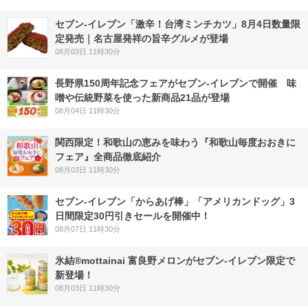
セブン-イレブン「激辛！台湾ミンチカツ」8月4日数量限
定発売｜名古屋発祥の旨辛グルメが登場
08月03日 11時30分
長野県150周年記念フェアがセブン-イレブンで開催 味
噌や伝統野菜を使った新商品21品が登場
08月04日 11時30分
関西限定！和歌山の恵みを味わう『和歌山毎度おおきに
フェア』全商品徹底紹介
08月03日 11時30分
セブン‐イレブン「からあげ棒」「アメリカンドッグ」3
日間限定30円引きセールを開催中！
08月07日 11時30分
氷結®mottainai 富良野メロンがセブン‐イレブン限定で
新登場！
08月03日 11時30分