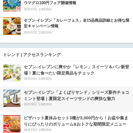
ウマグロ100円フェア開催情報
08月07日 11時30分
セブン‐イレブン「カレーフェス」全15品商品詳細とお得な限
定キャンペーン情報
08月07日 11時30分
トレンド | アクセスランキング
セブン‐イレブンに爽やか「レモン」スイーツ＆パン新登
場！夏に食べたい限定商品をチェック
08月03日 11時30分
セブン‐イレブン「よくばりサンド」シリーズ新作チョコ
ミント登場｜夏限定スイーツサンドの爽快な魅力
08月06日 11時30分
ピザハット夏休みセット3種が3,000円から！お盆や集ま
りにぴったりのボリューム&おトクな期間限定メニュー
08月03日 13時00分