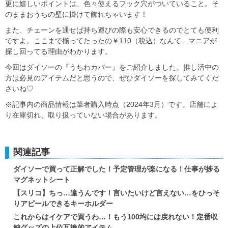
更に嬉しいポイントは、色々使えるフック穴がついていること。そ
のままおうちの壁に掛けて飾れちゃいます！
また、チェーンを通せば持ち運びの際も安心できるのでとても便利
ですよ。ここまで揃ってたったの￥110（税込）なんて…マニアが
探し回ってる理由がわかります。
今回はダイソーの『うちわカバー』をご紹介しました。推し活中の
方は必見のアイテムだと思うので、ぜひダイソーを探してみてくだ
さいね♡
※記事内の商品情報は筆者購入時点（2024年3月）です。店舗によ
り在庫切れ、取り扱っていない場合があります。
関連記事
ダイソーで買って正解でした！予定管理が楽になる！仕事が捗る
マグネットシート
【スリコ】ちっ…違うんです！言いたいけど言えない…をひっそ
りアピールできるキーホルダー
これからはイケアで買うわ…！もう100均には戻れない！定番収
納グッズの上位互換的アイテム