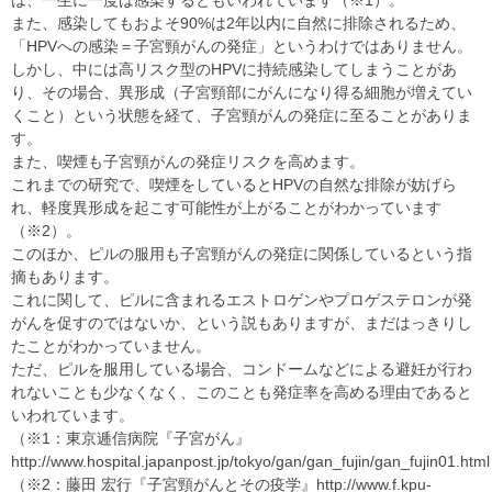
は、一生に一度は感染するともいわれています（※1）。
また、感染してもおよそ90%は2年以内に自然に排除されるため、
「HPVへの感染＝子宮頸がんの発症」というわけではありません。
しかし、中には高リスク型のHPVに持続感染してしまうことがあ
り、その場合、異形成（子宮頸部にがんになり得る細胞が増えてい
くこと）という状態を経て、子宮頸がんの発症に至ることがありま
す。
また、喫煙も子宮頸がんの発症リスクを高めます。
これまでの研究で、喫煙をしているとHPVの自然な排除が妨げら
れ、軽度異形成を起こす可能性が上がることがわかっています
（※2）。
このほか、ピルの服用も子宮頸がんの発症に関係しているという指
摘もあります。
これに関して、ピルに含まれるエストロゲンやプロゲステロンが発
がんを促すのではないか、という説もありますが、まだはっきりし
たことがわかっていません。
ただ、ピルを服用している場合、コンドームなどによる避妊が行わ
れないことも少なくなく、このことも発症率を高める理由であると
いわれています。
（※1：東京逓信病院『子宮がん』
http://www.hospital.japanpost.jp/tokyo/gan/gan_fujin/gan_fujin01.htm
（※2：藤田 宏行『子宮頸がんとその疫学』http://www.f.kpu-