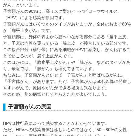
がん」といいます。
子宮頸がんの90%は、高リスク型のヒトパピローマウイルス
（HPV）による感染が原因です。
子宮頸がんにはいくつかのタイプがありますが、全体のおよそ80%
が「扁平上皮がん」です。
子宮頸部は、身体の表面から膣へつながる部分にある「扁平上皮」
と、子宮の内膜を覆っている「腺上皮」が接合している部分です。
この接合部分（移行帯）にある細胞がHPVに感染し、がん化するこ
とで起こるのが、扁平上皮がんです。
このほかには、「腺扁平上皮がん」や「腺がん」などのタイプがあ
り、最近では、「腺がん」も増えてきています。
ちなみに、子宮頸がんと併せて「子宮がん」と呼ばれるがんに、
「子宮体がん」があります。ただ、子宮体がんは50代以降に発症し
やすいがんで、原因やがんができる場所も異なります。
そのため、別の病気としてとらえた方がよいでしょう。
子宮頸がんの原因
HPVは性行為によって感染することがわかっています。
ただ、HPVへの感染自体は珍しいものではなく、50～80%の女性