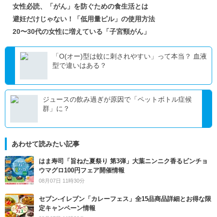
女性必読、「がん」を防ぐための食生活とは
避妊だけじゃない！「低用量ピル」の使用方法
20〜30代の女性に増えている「子宮頸がん」
「O(オー)型は蚊に刺されやすい」って本当？ 血液
型で違いはある？
ジュースの飲み過ぎが原因で「ペットボトル症候
群」に？
あわせて読みたい記事
はま寿司「旨ねた夏祭り 第3弾」大葉ニンニク香るビンチョ
ウマグロ100円フェア開催情報
08月07日 11時30分
セブン‐イレブン「カレーフェス」全15品商品詳細とお得な限
定キャンペーン情報