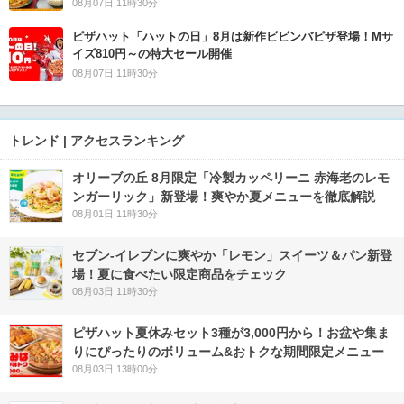
08月07日 11時30分
ピザハット「ハットの日」8月は新作ビビンバピザ登場！Mサ
イズ810円～の特大セール開催
08月07日 11時30分
トレンド | アクセスランキング
オリーブの丘 8月限定「冷製カッペリーニ 赤海老のレモ
ンガーリック」新登場！爽やか夏メニューを徹底解説
08月01日 11時30分
セブン‐イレブンに爽やか「レモン」スイーツ＆パン新登
場！夏に食べたい限定商品をチェック
08月03日 11時30分
ピザハット夏休みセット3種が3,000円から！お盆や集ま
りにぴったりのボリューム&おトクな期間限定メニュー
08月03日 13時00分