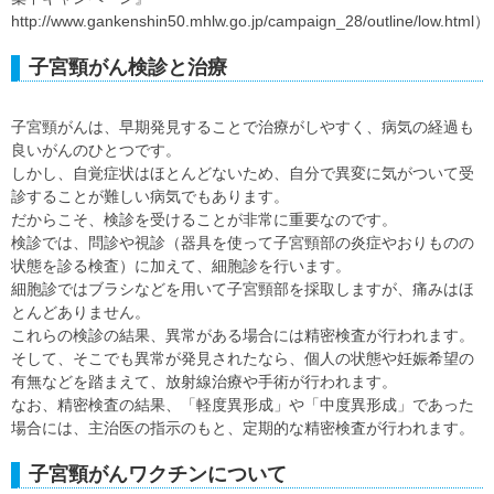
http://www.gankenshin50.mhlw.go.jp/campaign_28/outline/low.html）
子宮頸がん検診と治療
子宮頸がんは、早期発見することで治療がしやすく、病気の経過も
良いがんのひとつです。
しかし、自覚症状はほとんどないため、自分で異変に気がついて受
診することが難しい病気でもあります。
だからこそ、検診を受けることが非常に重要なのです。
検診では、問診や視診（器具を使って子宮頸部の炎症やおりものの
状態を診る検査）に加えて、細胞診を行います。
細胞診ではブラシなどを用いて子宮頸部を採取しますが、痛みはほ
とんどありません。
これらの検診の結果、異常がある場合には精密検査が行われます。
そして、そこでも異常が発見されたなら、個人の状態や妊娠希望の
有無などを踏まえて、放射線治療や手術が行われます。
なお、精密検査の結果、「軽度異形成」や「中度異形成」であった
場合には、主治医の指示のもと、定期的な精密検査が行われます。
子宮頸がんワクチンについて