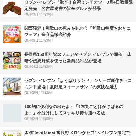
セブン-イレブン「激辛！台湾ミンチカツ」8月4日数量限
定発売｜名古屋発祥の旨辛グルメが登場
08月03日 11時30分
関西限定！和歌山の恵みを味わう『和歌山毎度おおきに
フェア』全商品徹底紹介
08月03日 11時30分
長野県150周年記念フェアがセブン-イレブンで開催 味
噌や伝統野菜を使った新商品21品が登場
08月04日 11時30分
セブン‐イレブン「よくばりサンド」シリーズ新作チョコ
ミント登場｜夏限定スイーツサンドの爽快な魅力
08月06日 11時30分
100均に便利なの出たよ～「1本丸ごとはかさばるの
よ…」小分けにしてスッキリ持ち運べる板
08月02日 11時00分
氷結®mottainai 富良野メロンがセブン‐イレブン限定で