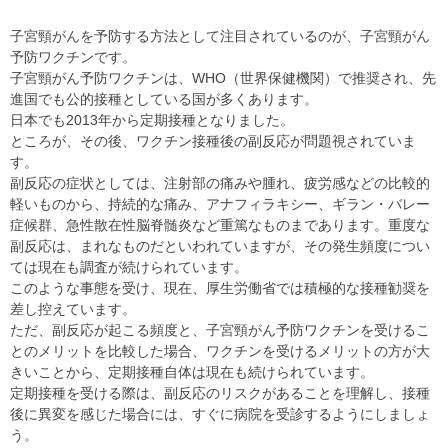
子宮頸がんを予防する方法として注目されているのが、子宮頸がん
予防ワクチンです。
子宮頸がん予防ワクチンは、WHO（世界保健機関）で推奨され、先
進国でも公的接種としている国が多くあります。
日本でも2013年から定期接種となりました。
ところが、その後、ワクチン接種後の副反応が問題視されていま
す。
副反応の症状としては、注射部の痛みや腫れ、疲労感などの比較的
軽いものから、持続的な痛み、アナフィラキシー、ギラン・バレー
症候群、急性散在性脳脊髄炎など重篤なものまであります。重度な
副反応は、まれなものだといわれていますが、その発生頻度につい
ては現在も調査が続けられています。
このような事態を受け、現在、厚生労働省では積極的な接種勧奨を
差し控えています。
ただ、副反応が起こる頻度と、子宮頸がん予防ワクチンを受けるこ
とのメリットを比較した場合、ワクチンを受けるメリットの方が大
きいことから、定期接種自体は現在も続けられています。
定期接種を受ける際は、副反応のリスクがあることを理解し、接種
後に異変を感じた場合には、すぐに病院を受診するようにしましょ
う。