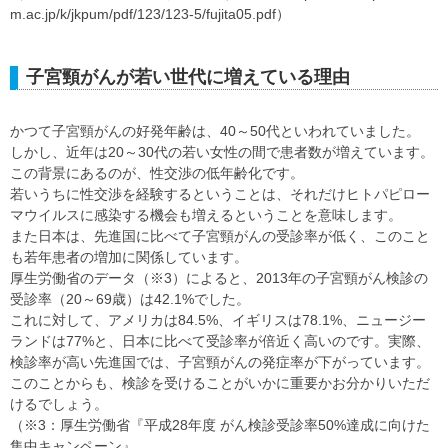
m.ac.jp/k/jkpum/pdf/123/123-5/fujita05.pdf）
子宮頸がんが若い世代に増えている理由
かつて子宮頸がんの好発年齢は、40～50代といわれていました。
しかし、近年は20～30代の若い女性の間で患者数が増えています。
この背景にあるのが、性交渉の低年齢化です。
若いうちに性交渉を経験するということは、それだけヒトパピロー
マウイルスに感染する機会も増えるということを意味します。
また日本は、先進国に比べて子宮頸がんの受診率が低く、このこと
も若年患者の増加に関係しています。
厚生労働省のデータ（※3）によると、2013年の子宮頸がん検診の
受診率（20～69歳）は42.1%でした。
これに対して、アメリカは84.5%、イギリスは78.1%、ニュージー
ランドは77%と、日本に比べて受診率が倍近く高いのです。実際、
検診率が高い先進国では、子宮頸がんの発症率が下がっています。
このことからも、検診を受けることがいかに重要かお分かりいただ
けるでしょう。
（※3：厚生労働省『平成28年度 がん検診受診率50%達成に向けた
集中キャンペーン』