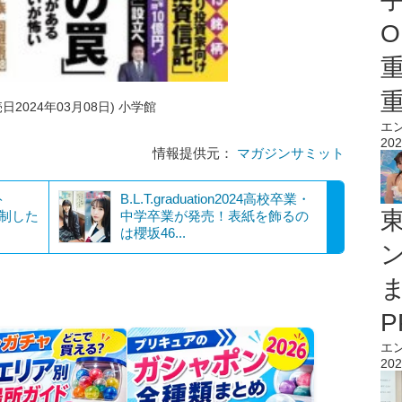
O
日2024年03月08日) 小学館
エ
202
情報提供元：
マガジンサミット
ト
B.L.T.graduation2024高校卒業・
を制した
中学卒業が発売！表紙を飾るの
は櫻坂46...
エ
202