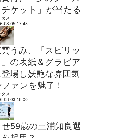
ンチケット」が当たる
ンタメ
6-08-05 17:48
東雲うみ、「スピリッ
ツ」の表紙＆グラビア
に登場し妖艶な雰囲気
でファンを魅了！
ンタメ
6-08-03 18:00
なぜ59歳の三浦知良選
手を起用？