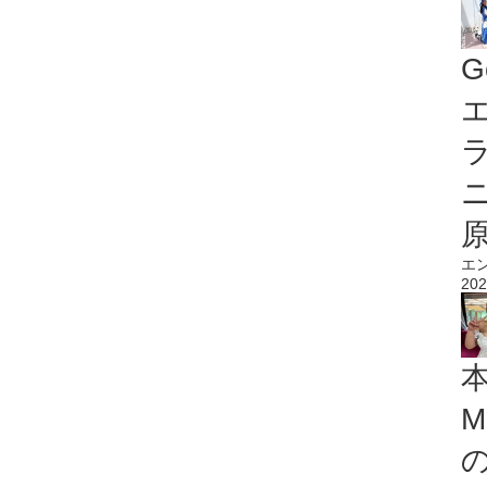
G
エ
エ
202
M