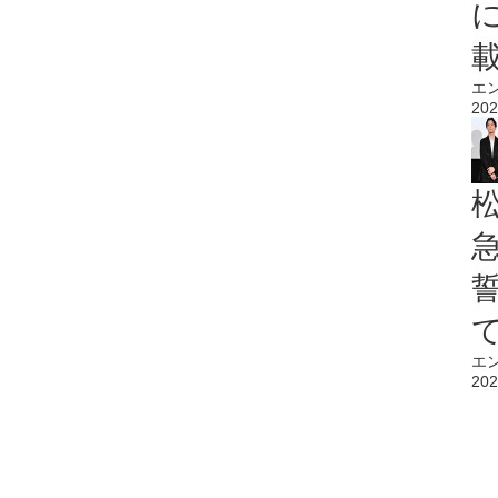
エ
202
エ
202