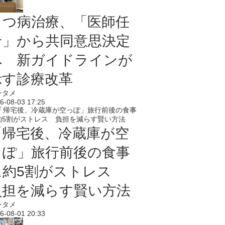
うつ病治療、「医師任
せ」から共同意思決定
へ 新ガイドラインが
示す診療改革
ンタメ
6-08-03 17:25
「帰宅後、冷蔵庫が空
っぽ」旅行前後の食事
に約5割がストレス
負担を減らす賢い方法
ンタメ
6-08-01 20:33