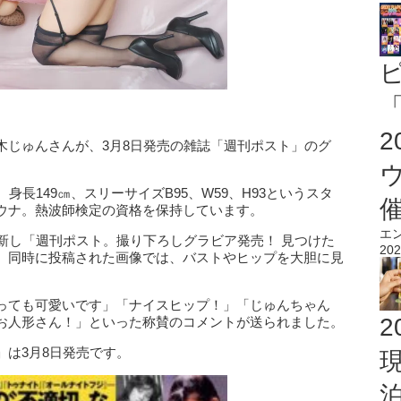
「
木じゅんさんが、3月8日発売の雑誌「週刊ポスト」のグ
身長149㎝、スリーサイズB95、W59、H93というスタ
ウナ。熱波師検定の資格を保持しています。
エ
)を更新し「週刊ポスト。撮り下ろしグラビア発売！ 見つけた
202
。同時に投稿された画像では、バストやヒップを大胆に見
っても可愛いです」「ナイスヒップ！」「じゅんちゃん
2
お人形さん！」といった称賛のコメントが送られました。
は3月8日発売です。