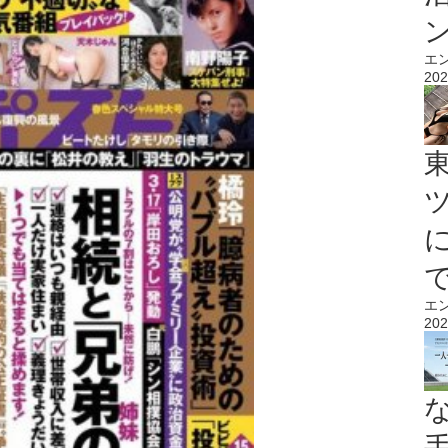
エ
202
エ
202