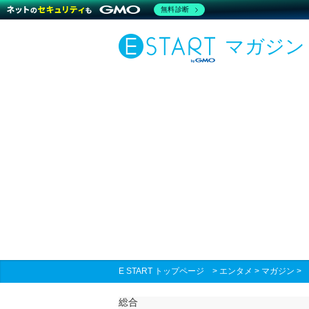
無料診断
マガジン
E START トップページ
>
エンタメ
>
マガジン
総合