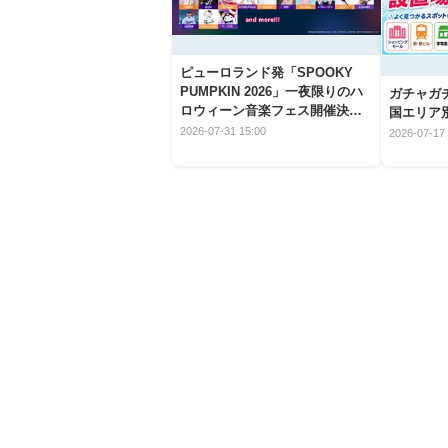
ピューロランド発「SPOOKY
PUMPKIN 2026」一夜限りのハ
ガチャガ
ロウィーン音楽フェス開催決
国エリア別
定！
2026-07-31 15:00
2026-07-17 