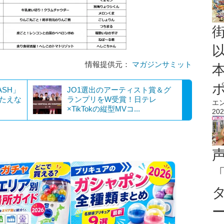
情報提供元：
マガジンサミット
ASH」
JO1選出のアーティスト賞＆グ
したえな
ランプリをW受賞！日テレ
エ
×TikTokの縦型MVコ...
202