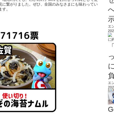
見に繋がりました。ぜひ、全国のみなさまにも味わってい
ます。
エ
202
エ
202
G