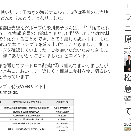
エ
「使い切り！玉ねぎの海苔ナムル」、3位は香川のご当地
うどんかりんとう」となりました。
業部販売総括グループの淡川彩子さんは、「”『捨てたも
て、47都道府県の自治体さまと共に開発したご当地食材
でも紹介することができ、とても嬉しく思います。また、
SNSで本グランプリを盛り上げていただきました。担当
エ
ングを確認していました。ご参加いただいたみなさまに
202
き、誠にありがとうございました」とコメント。
策を通じてフードロス削減に取り組んでまいりましたが、
いと共に、おいしく・楽しく・簡単に食材を使い切るレシ
と語っています。
ンプリ特設WEBサイト】
ourmet-gp/
エ
202