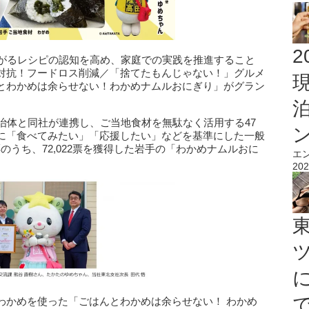
2
ながるレシピの認知を高め、家庭での実践を推進すること
対抗！フードロス削減／「捨てたもんじゃない！」グルメ
とわかめは余らせない！わかめナムルおにぎり」がグラン
治体と同社が連携し、ご当地食材を無駄なく活用する47
に「食べてみたい」「応援したい」などを基準にした一般
票のうち、72,022票を獲得した岩手の「わかめナムルおに
エ
202
わかめを使った「ごはんとわかめは余らせない！ わかめ