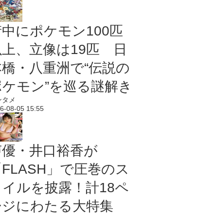
街中にポケモン100匹
以上、立像は19匹 日
本橋・八重洲で“伝説の
ポケモン”を巡る謎解き
ンタメ
6-08-05 15:55
声優・井口裕香が
「FLASH」で圧巻のス
タイルを披露！計18ペ
ージにわたる大特集