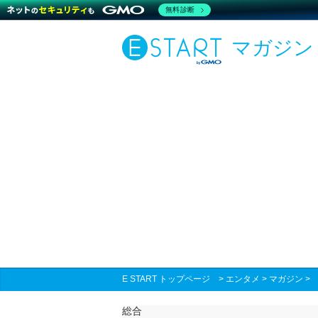
無料診断
マガジン
E START トップページ
>
エンタメ
>
マガジン
総合