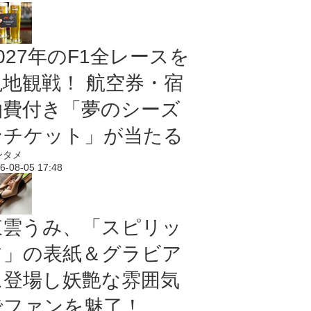
027年のF1全レースを
現地観戦！ 航空券・宿
泊費付き「夢のシーズ
ンチケット」が当たる
ンタメ
6-08-05 17:48
東雲うみ、「スピリッ
ツ」の表紙＆グラビア
に登場し妖艶な雰囲気
でファンを魅了！