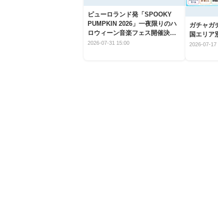
ピューロランド発「SPOOKY
PUMPKIN 2026」一夜限りのハ
ガチャガ
ロウィーン音楽フェス開催決
国エリア別
定！
2026-07-31 15:00
2026-07-17 