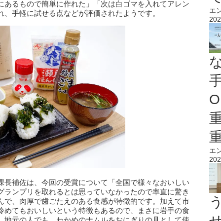
にあるもので簡単に作れた」「次は白ゴマを入れてアレン
エ
れ、手軽に試せる点などが評価されたようです。
202
O
エ
202
課長補佐は、今回の受賞について「全国で様々なおいしい
グランプリを取れるとは思っていなかったので率直に驚き
んで、肉厚で歯ごたえのある食感が特徴的です。加えて市
冷めてもおいしいという特徴もあるので、まさに岩手の食
。地元の人でも、わかめのナムルをおにぎりの具として使