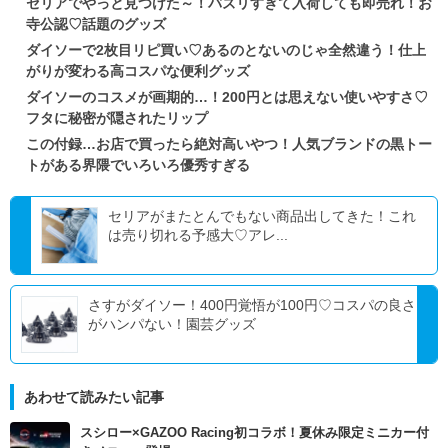
セリアでやっと見つけた～！バズリすぎて入荷しても即売れ！お
寺公認♡話題のグッズ
ダイソーで2枚目リピ買い♡あるのとないのじゃ全然違う！仕上
がりが変わる高コスパな便利グッズ
ダイソーのコスメが画期的…！200円とは思えない使いやすさ♡
フタに秘密が隠されたリップ
この付録…お店で買ったら絶対高いやつ！人気ブランドの黒トー
トがある界隈でいろいろ優秀すぎる
セリアがまたとんでもない商品出してきた！これ
は売り切れる予感大♡アレ...
さすがダイソー！400円覚悟が100円♡コスパの良さ
がハンパない！園芸グッズ
あわせて読みたい記事
スシロー×GAZOO Racing初コラボ！夏休み限定ミニカー付