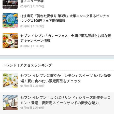
きメニュー登場
08月08日 11時30分
はま寿司「旨ねた夏祭り 第3弾」大葉ニンニク香るビンチョ
ウマグロ100円フェア開催情報
08月07日 11時30分
セブン‐イレブン「カレーフェス」全15品商品詳細とお得な限
定キャンペーン情報
08月07日 11時30分
トレンド | アクセスランキング
セブン‐イレブンに爽やか「レモン」スイーツ＆パン新登
場！夏に食べたい限定商品をチェック
08月03日 11時30分
セブン‐イレブン「よくばりサンド」シリーズ新作チョコ
ミント登場｜夏限定スイーツサンドの爽快な魅力
08月06日 11時30分