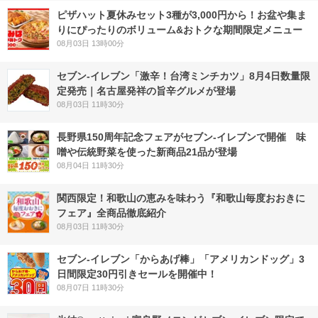
ピザハット夏休みセット3種が3,000円から！お盆や集ま
りにぴったりのボリューム&おトクな期間限定メニュー
08月03日 13時00分
セブン-イレブン「激辛！台湾ミンチカツ」8月4日数量限
定発売｜名古屋発祥の旨辛グルメが登場
08月03日 11時30分
長野県150周年記念フェアがセブン-イレブンで開催 味
噌や伝統野菜を使った新商品21品が登場
08月04日 11時30分
関西限定！和歌山の恵みを味わう『和歌山毎度おおきに
フェア』全商品徹底紹介
08月03日 11時30分
セブン‐イレブン「からあげ棒」「アメリカンドッグ」3
日間限定30円引きセールを開催中！
08月07日 11時30分