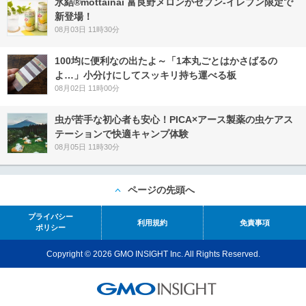
氷結®mottainai 富良野メロンがセブン‐イレブン限定で
新登場！
08月03日 11時30分
100均に便利なの出たよ～「1本丸ごとはかさばるの
よ…」小分けにしてスッキリ持ち運べる板
08月02日 11時00分
虫が苦手な初心者も安心！PICA×アース製薬の虫ケアス
テーションで快適キャンプ体験
08月05日 11時30分
ページの先頭へ
プライバシー
利用規約
免責事項
ポリシー
Copyright © 2026 GMO INSIGHT Inc. All Rights Reserved.