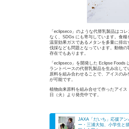
「eclipseco」のような代替乳製品
なく、SDGs にも寄与しています。⾷
温室効果ガスであるメタンを多量に排出
伐採なども問題となっています。動物の
存在でもあります。
「eclipseco」を開発した Eclips
ラントベースの代替乳製品を⽣み出して
原料を組み合わせることで、アイスのみ
が可能です。
植物由来原料を組み合せて作ったアイス「ecli
⽇（⽕）より発売中です。
JAXA「だいち」応援ア
ー・三浦大知、小学生と