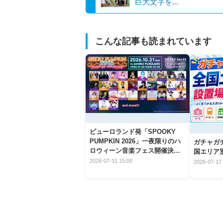
巨大文字を...
こんな記事も読まれています
ピューロランド発「SPOOKY
PUMPKIN 2026」一夜限りのハ
ガチャガ
ロウィーン音楽フェス開催決
国エリア別
定！
2026-07-31 15:00
2026-07-17 