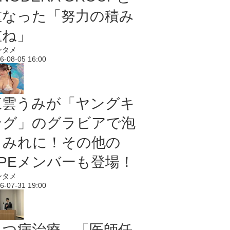
重なった「努力の積み
重ね」
ンタメ
6-08-05 16:00
東雲うみが「ヤングキ
ング」のグラビアで泡
まみれに！その他の
PPEメンバーも登場！
ンタメ
6-07-31 19:00
うつ病治療、「医師任