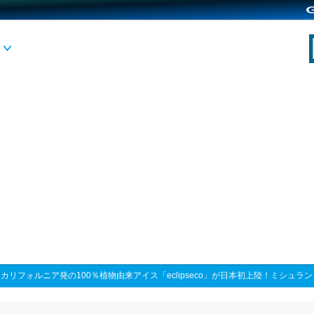
>
カリフォルニア発の100％植物由来アイス「eclipseco」が⽇本初上陸！ミシ