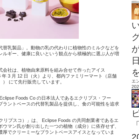
代替乳製品」。動物の乳の代わりに植物性のミルクなどを
レルギー、健康に良いという観点から積極的に選ぶ人が増
式会社は、植物由来原料を組み合せて作ったアイス
024 年 3 ⽉ 12 ⽇（⽕）より、都内ファミリーマート（店舗
エ
。） にて先⾏販売しています。
202
ipse Foods Co の⽇本法⼈であるエクリプス・フー
プラントベースの代替乳製品を提供し、⾷の可能性を追求
クリプスコ）」は、 Eclipse Foods の共同創業者であるエ
「
ボウマン氏が創り出した⼀つの植物（成分）に依存せず、
濃厚でクリーミーなプラントベースアイスとなっていま