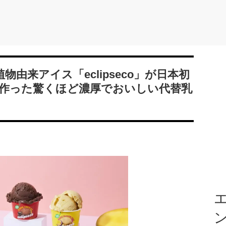
物由来アイス「eclipseco」が⽇本初
作った驚くほど濃厚でおいしい代替乳
エ