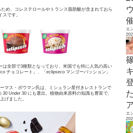
いるため、コレステロールやトランス脂肪酸が含まれておら
イスです。
エ
202
ーは全部で3種類となっており、⽶国でも特に⼈気の⾼い
pseco チョコレート」、「eclipseco マンゴーパッション」
掛けるトーマス・ボウマン氏は、ミシュラン星付きレストランで
 30 Under 30 にも選出。植物由来原料の知識も豊富で、
作り上げました。
エ
202