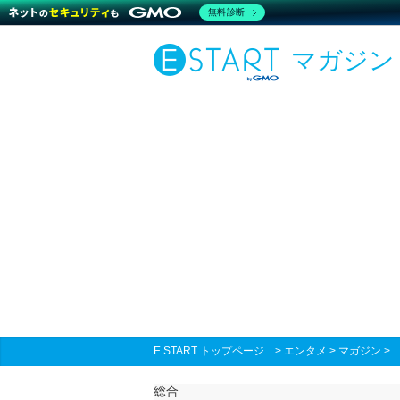
無料診断
マガジン
E START トップページ
>
エンタメ
>
マガジン
総合