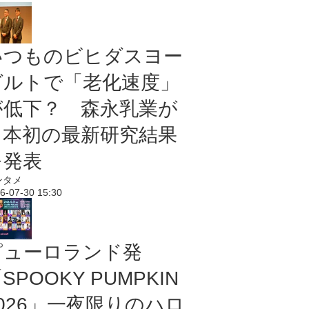
いつものビヒダスヨー
グルトで「老化速度」
が低下？ 森永乳業が
日本初の最新研究結果
を発表
ンタメ
6-07-30 15:30
ピューロランド発
SPOOKY PUMPKIN
2026」一夜限りのハロ