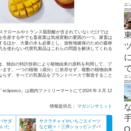
エ
202
はコレステロールやトランス脂肪酸が含まれていないだけでは
糧を⽣産する中でも畜産業は気候変動の要因の⼀つ。家畜は
するほか、⼤量の⽔も必要とし、放牧地確保のための森林
乳を使わない代替乳製品はこれらの問題を解決してくれる
e Foods は、独⾃の特許技術により植物由来の原料を利⽤して、プ
います。⼀つの植物（成分）に依存せず、複数の植物由来
ならず、すべての乳製品をプラントベースで製造すること
エ
202
pseco」は都内ファミリーマートにて2024 年 3 ⽉ 12
情報提供元：
マガジンサミット
ンバサダ
サクラチャイやいちごスイーツ
描いた
など続々！三井ショッピングパ
O