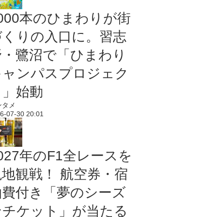
5000本のひまわりが街
づくりの入口に。習志
野・鷺沼で「ひまわり
キャンパスプロジェク
ト」始動
ンタメ
6-07-30 20:01
027年のF1全レースを
現地観戦！ 航空券・宿
泊費付き「夢のシーズ
ンチケット」が当たる