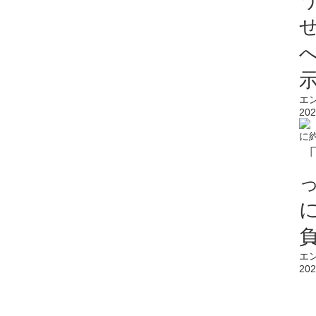
エ
202
エ
202