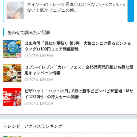
ダイソーのトレーが秀逸♡ねじらないから力がいら
ない！底がプニプニの便...
あわせて読みたい記事
はま寿司「旨ねた夏祭り 第3弾」大葉ニンニク香るビンチョ
ウマグロ100円フェア開催情報
08月07日 11時30分
セブン‐イレブン「カレーフェス」全15品商品詳細とお得な限
定キャンペーン情報
08月07日 11時30分
ピザハット「ハットの日」8月は新作ビビンバピザ登場！Mサ
イズ810円～の特大セール開催
08月07日 11時30分
トレンド | アクセスランキング