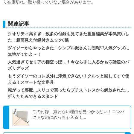
り在庫切れ、取り扱っていない場合があります。
関連記事
クオリティ高すぎ…数多の付録を見てきた担当編集が本気買いし
た！超高見え付録付きムック6選
ダイソーからやっときた！シンプル派さんに朗報♡人気グッズに
無地がでたよ～！
人気過ぎてセリアの棚空っぽ…！今なら手に入るかも♡話題のバ
ズリグッズ
もうダイソーのコレ以外に浮気できない！クルッと回してすぐ使
える！スマートな文房具
転がって邪魔…スリコで買ったらプチストレスから解放された…
折りたたみできるスタンド
この付録…買わない理由が見つからない！コンパ
クトなのにめっちゃ入る！...