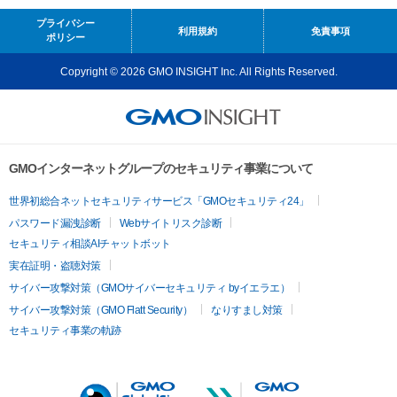
プライバシー
利用規約
免責事項
ポリシー
Copyright © 2026 GMO INSIGHT Inc. All Rights Reserved.
GMOインターネットグループのセキュリティ事業について
世界初総合ネットセキュリティサービス「GMOセキュリティ24」
パスワード漏洩診断
Webサイトリスク診断
セキュリティ相談AIチャットボット
実在証明・盗聴対策
サイバー攻撃対策（GMOサイバーセキュリティ byイエラエ）
サイバー攻撃対策（GMO Flatt Security）
なりすまし対策
セキュリティ事業の軌跡