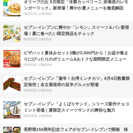
オリーブの丘 8月限定「冷製カッペリーニ 赤海老のレモ
ンガーリック」新登場！爽やか夏メニューを徹底解説
08月01日 11時30分
セブン‐イレブンに爽やか「レモン」スイーツ＆パン新登
場！夏に食べたい限定商品をチェック
08月03日 11時30分
ピザハット夏休みセット3種が3,000円から！お盆や集ま
りにぴったりのボリューム&おトクな期間限定メニュー
08月03日 13時00分
セブン-イレブン「激辛！台湾ミンチカツ」8月4日数量限
定発売｜名古屋発祥の旨辛グルメが登場
08月03日 11時30分
セブン‐イレブン「よくばりサンド」シリーズ新作チョコ
ミント登場｜夏限定スイーツサンドの爽快な魅力
08月06日 11時30分
長野県150周年記念フェアがセブン-イレブンで開催 味