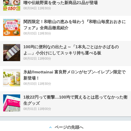
噌や伝統野菜を使った新商品21品が登場
08月04日 11時30分
関西限定！和歌山の恵みを味わう『和歌山毎度おおきに
フェア』全商品徹底紹介
08月03日 11時30分
100均に便利なの出たよ～「1本丸ごとはかさばるの
よ…」小分けにしてスッキリ持ち運べる板
08月02日 11時00分
氷結®mottainai 富良野メロンがセブン‐イレブン限定で
新登場！
08月03日 11時30分
1枚22円って衝撃…100均で買えるとは思ってなかった衛
生グッズ
08月01日 11時00分
ページの先頭へ