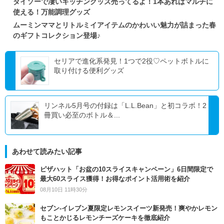
ダイソーで凄いキッチングッズ売ってるよ！1本あればマルチに
使える！万能調理グッズ
ムーミンママとリトルミイアイテムのかわいい魅力が詰まった春
のギフトコレクション登場♪
セリアで進化系発見！1つで2役♡ペットボトルに
取り付ける便利グッズ
リンネル5月号の付録は「L.L.Bean」と初コラボ！2
冊買い必至のボトル＆...
あわせて読みたい記事
ピザハット「お盆の10スライスキャンペーン」6日間限定で
最大60スライス獲得！お得なポイント活用術を紹介
08月10日 11時30分
セブン‐イレブン夏限定レモンスイーツ新発売！爽やかレモン
もことかじるレモンチーズケーキを徹底紹介