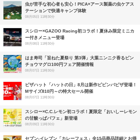
虫が苦手な初心者も安心！PICA×アース製薬の虫ケアス
テーションで快適キャンプ体験
08月05日 11時30分
スシロー×GAZOO Racing初コラボ！夏休み限定ミニカ
ー付きメニュー登場
08月08日 11時30分
はま寿司「旨ねた夏祭り 第3弾」大葉ニンニク香るビン
チョウマグロ100円フェア開催情報
08月07日 11時30分
ピザハット「ハットの日」8月は新作ビビンバピザ登場！
Mサイズ810円～の特大セール開催
08月07日 11時30分
スシロー×C.C.レモン初コラボ！夏限定「おいしーレモン
の甘酸っぱパフェ」新登場
08月09日 11時30分
セブン‐イレブン「カレーフェス」全15品商品詳細とお得