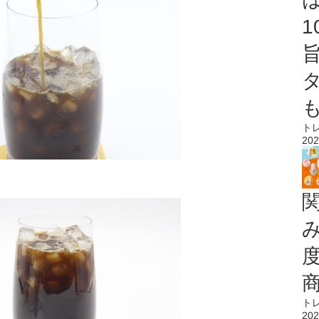
ト
202
ト
202