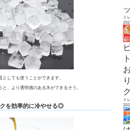
ト
202
ト
皿としても使うことができます。
うと、より透明感のある氷ができるそう。
ト
202
クを効率的に冷やせる◎