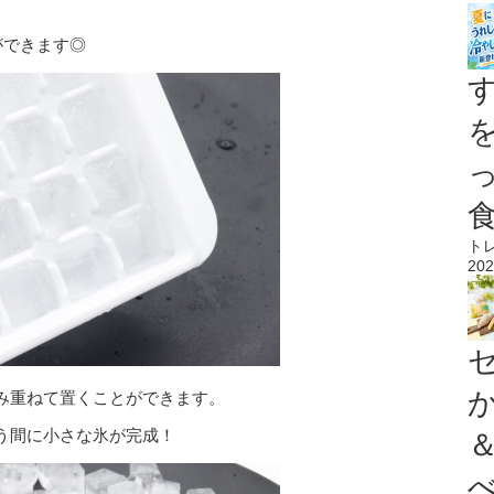
ができます◎
ト
202
み重ねて置くことができます。
う間に小さな氷が完成！