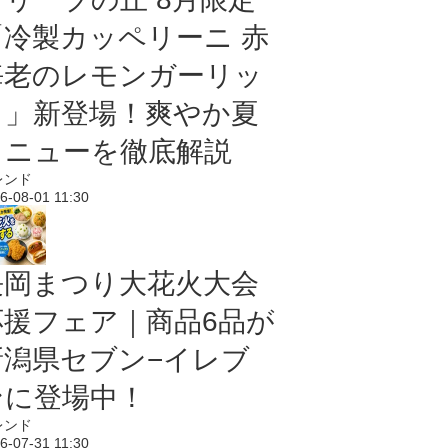
「冷製カッペリーニ 赤
海老のレモンガーリッ
ク」新登場！爽やか夏
メニューを徹底解説
レンド
6-08-01 11:30
長岡まつり大花火大会
応援フェア｜商品6品が
新潟県セブン−イレブ
ンに登場中！
レンド
6-07-31 11:30