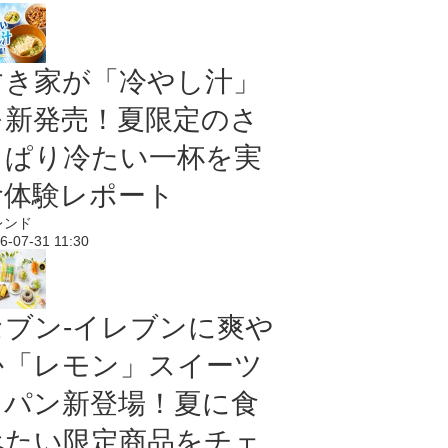
すき家が「冷やし汁」
を新発売！夏限定のさ
っぱり冷たい一杯を実
食体験レポート
レンド
6-07-31 11:30
セブン‐イレブンに爽や
か「レモン」スイーツ
＆パン新登場！夏に食
べたい限定商品をチェ