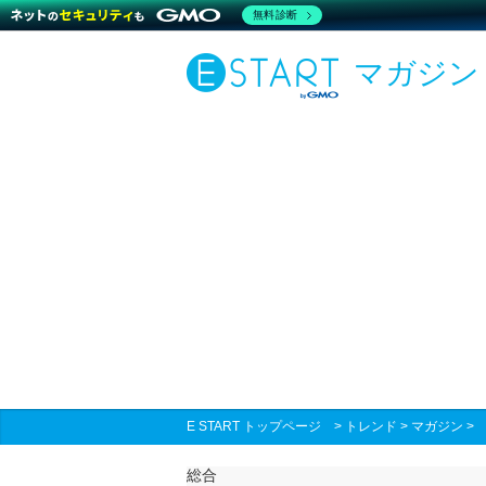
無料診断
マガジン
E START トップページ
>
トレンド
>
マガジン
総合