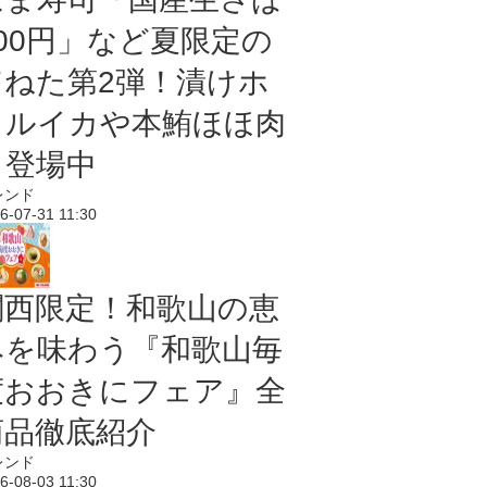
100円」など夏限定の
旨ねた第2弾！漬けホ
タルイカや本鮪ほほ肉
も登場中
レンド
6-07-31 11:30
関西限定！和歌山の恵
みを味わう『和歌山毎
度おおきにフェア』全
商品徹底紹介
レンド
6-08-03 11:30