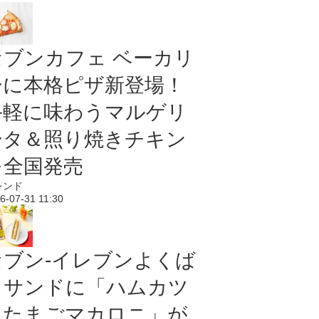
セブンカフェ ベーカリ
ーに本格ピザ新登場！
手軽に味わうマルゲリ
ータ＆照り焼きチキン
を全国発売
レンド
6-07-31 11:30
セブン‐イレブンよくば
りサンドに「ハムカツ
＆たまごマカロニ」が