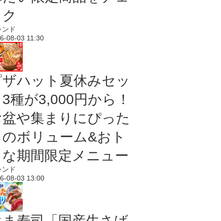
ック
レンド
6-08-03 11:30
ピザハット夏休みセッ
3種が3,000円から！
お盆や集まりにぴった
りのボリューム&おト
クな期間限定メニュー
レンド
6-08-03 13:00
はま寿司「国産生さば