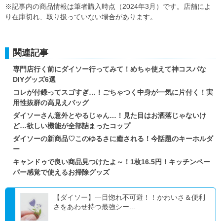
※記事内の商品情報は筆者購入時点（2024年3月）です。店舗によ
り在庫切れ、取り扱っていない場合があります。
関連記事
専門店行く前にダイソー行ってみて！めちゃ使えて神コスパな
DIYグッズ6選
コレが付録ってスゴすぎ…！ごちゃつく中身が一気に片付く！実
用性抜群の高見えバッグ
ダイソーさん意外とやるじゃん…！見た目はお洒落じゃないけ
ど…欲しい機能が全部詰まったコップ
ダイソーの新商品♡このゆるさに癒される！今話題のキーホルダ
ー
キャンドゥで良い商品見つけたよ～！1枚16.5円！キッチンペー
パー感覚で使えるお掃除グッズ
【ダイソー】一目惚れ不可避！！かわいさ＆便利
さをあわせ持つ最強シー...