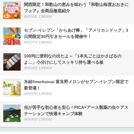
関西限定！和歌山の恵みを味わう『和歌山毎度おおきに
フェア』全商品徹底紹介
08月03日 11時30分
セブン‐イレブン「からあげ棒」「アメリカンドッグ」3
日間限定30円引きセールを開催中！
08月07日 11時30分
100均に便利なの出たよ～「1本丸ごとはかさばるの
よ…」小分けにしてスッキリ持ち運べる板
08月02日 11時00分
氷結®mottainai 富良野メロンがセブン‐イレブン限定で
新登場！
08月03日 11時30分
虫が苦手な初心者も安心！PICA×アース製薬の虫ケアス
テーションで快適キャンプ体験
08月05日 11時30分