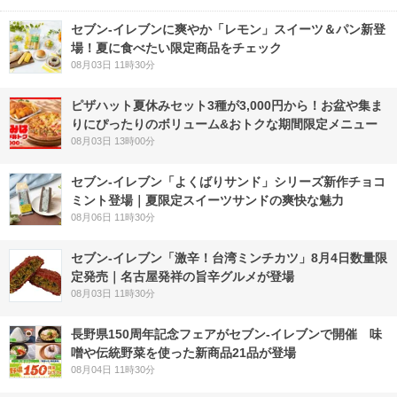
セブン‐イレブンに爽やか「レモン」スイーツ＆パン新登
場！夏に食べたい限定商品をチェック
08月03日 11時30分
ピザハット夏休みセット3種が3,000円から！お盆や集ま
りにぴったりのボリューム&おトクな期間限定メニュー
08月03日 13時00分
セブン‐イレブン「よくばりサンド」シリーズ新作チョコ
ミント登場｜夏限定スイーツサンドの爽快な魅力
08月06日 11時30分
セブン-イレブン「激辛！台湾ミンチカツ」8月4日数量限
定発売｜名古屋発祥の旨辛グルメが登場
08月03日 11時30分
長野県150周年記念フェアがセブン-イレブンで開催 味
噌や伝統野菜を使った新商品21品が登場
08月04日 11時30分