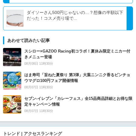
ダイソーさん500円じゃないの…？想像の半額以下
だった！コスメ売り場で...
あわせて読みたい記事
スシロー×GAZOO Racing初コラボ！夏休み限定ミニカー付
きメニュー登場
08月08日 11時30分
はま寿司「旨ねた夏祭り 第3弾」大葉ニンニク香るビンチョ
ウマグロ100円フェア開催情報
08月07日 11時30分
セブン‐イレブン「カレーフェス」全15品商品詳細とお得な限
定キャンペーン情報
08月07日 11時30分
トレンド | アクセスランキング