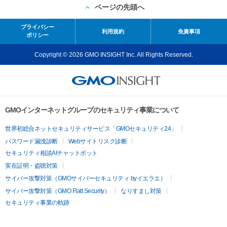
ページの先頭へ
プライバシー
利用規約
免責事項
ポリシー
Copyright © 2026 GMO INSIGHT Inc. All Rights Reserved.
GMOインターネットグループのセキュリティ事業について
世界初総合ネットセキュリティサービス「GMOセキュリティ24」
パスワード漏洩診断
Webサイトリスク診断
セキュリティ相談AIチャットボット
実在証明・盗聴対策
サイバー攻撃対策（GMOサイバーセキュリティ byイエラエ）
サイバー攻撃対策（GMO Flatt Security）
なりすまし対策
セキュリティ事業の軌跡