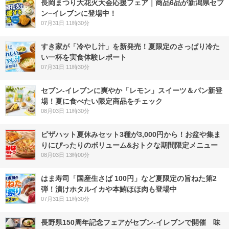
長岡まつり大花火大会応援フェア｜商品6品が新潟県セブ
ン−イレブンに登場中！
07月31日 11時30分
すき家が「冷やし汁」を新発売！夏限定のさっぱり冷た
い一杯を実食体験レポート
07月31日 11時30分
セブン‐イレブンに爽やか「レモン」スイーツ＆パン新登
場！夏に食べたい限定商品をチェック
08月03日 11時30分
ピザハット夏休みセット3種が3,000円から！お盆や集ま
りにぴったりのボリューム&おトクな期間限定メニュー
08月03日 13時00分
はま寿司「国産生さば 100円」など夏限定の旨ねた第2
弾！漬けホタルイカや本鮪ほほ肉も登場中
07月31日 11時30分
長野県150周年記念フェアがセブン-イレブンで開催 味