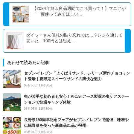
【2024年無印良品週間でこれ買って！】マニアが
「一度使ってみてほしい...
ダイソーさん値札の貼り忘れでは…？レジを通して
驚いた！100円とは思え...
あわせて読みたい記事
セブン‐イレブン「よくばりサンド」シリーズ新作チョコミン
ト登場｜夏限定スイーツサンドの爽快な魅力
08月06日 11時30分
虫が苦手な初心者も安心！PICA×アース製薬の虫ケアステー
ションで快適キャンプ体験
08月05日 11時30分
長野県150周年記念フェアがセブン-イレブンで開催 味噌や
伝統野菜を使った新商品21品が登場
08月04日 11時30分