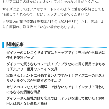
セリアにはこのほかにもかわいくておしゃれなお皿がたくさん。
サイズによってはアクセサリートレイのように魅せる収納としても
活躍してくれるので、ぜひチェックしてみてくださいね♪
※記事内の商品情報は筆者購入時点（2024年3月）です。店舗によ
り在庫切れ、取り扱っていない場合があります。
関連記事
ダイソーのコレこう見えて実はキャップです！専用だから快適に
使える便利グッズ
ダイソーで買うならコレ一択！プチプラなのに長く愛用できちゃ
う工夫アリ！優秀ワンコイン文具
宝島さん！ホントに付録で良いんですか？！ディズニーの記念オ
リジナルグッズが可愛すぎです…♡
セリアのコレなんだ？額縁…ではないんです！インテリア替わり
にもなるお洒落な商品
ダイソーさん値札の貼り忘れでは…？レジを通して驚いた！100
円とは思えない高見え商品