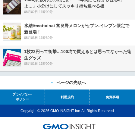
よ…」小分けにしてスッキリ持ち運べる板
08月02日 11時00分
氷結®mottainai 富良野メロンがセブン‐イレブン限定で
新登場！
08月03日 11時30分
1枚22円って衝撃…100均で買えるとは思ってなかった衛
生グッズ
08月01日 11時00分
ページの先頭へ
プライバシー
利用規約
免責事項
ポリシー
Copyright © 2026 GMO INSIGHT Inc. All Rights Reserved.