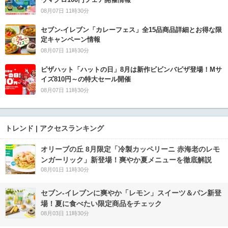
08月07日 11時30分
セブン‐イレブン「カレーフェス」全15品商品詳細とお得な限
定キャンペーン情報
08月07日 11時30分
ピザハット「ハットの日」8月は新作ビビンバピザ登場！Mサ
イズ810円～の特大セール開催
08月07日 11時30分
トレンド | アクセスランキング
オリーブの丘 8月限定「冷製カッペリーニ 赤海老のレモ
ンガーリック」新登場！爽やか夏メニューを徹底解説
08月01日 11時30分
セブン‐イレブンに爽やか「レモン」スイーツ＆パン新登
場！夏に食べたい限定商品をチェック
08月03日 11時30分