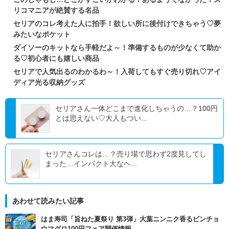
リコマニアが絶賛する名品
セリアのコレ考えた人に拍手！欲しい所に後付けできちゃう♡夢
みたいなポケット
ダイソーのキットなら手軽だよ～！準備するものが少なくて助か
る♡初心者にも嬉しい商品
セリアで人気出るのわかるわ～！入荷してもすぐ売り切れ♡アイ
ディア光る収納グッズ
セリアさん一体どこまで進化しちゃうの…？100円
とは思えない♡大人もつい...
セリアさんコレは…？売り場で思わず2度見してし
まった…インパクト大なヘ...
あわせて読みたい記事
はま寿司「旨ねた夏祭り 第3弾」大葉ニンニク香るビンチョ
ウマグロ100円フェア開催情報