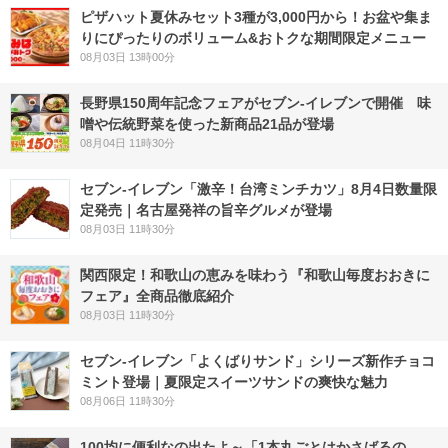
ピザハット夏休みセット3種が3,000円から！お盆や集ま
りにぴったりのボリューム&おトクな期間限定メニュー
08月03日 13時00分
長野県150周年記念フェアがセブン-イレブンで開催 味
噌や伝統野菜を使った新商品21品が登場
08月04日 11時30分
セブン-イレブン「激辛！台湾ミンチカツ」8月4日数量限
定発売｜名古屋発祥の旨辛グルメが登場
08月03日 11時30分
関西限定！和歌山の恵みを味わう『和歌山毎度おおきに
フェア』全商品徹底紹介
08月03日 11時30分
セブン‐イレブン「よくばりサンド」シリーズ新作チョコ
ミント登場｜夏限定スイーツサンドの爽快な魅力
08月06日 11時30分
100均に便利なの出たよ～「1本丸ごとはかさばるの