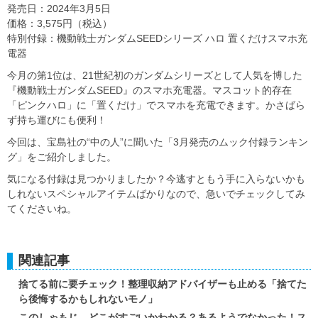
発売日：2024年3月5日
価格：3,575円（税込）
特別付録：機動戦士ガンダムSEEDシリーズ ハロ 置くだけスマホ充
電器
今月の第1位は、21世紀初のガンダムシリーズとして人気を博した
『機動戦士ガンダムSEED』のスマホ充電器。マスコット的存在
「ピンクハロ」に「置くだけ」でスマホを充電できます。かさばら
ず持ち運びにも便利！
今回は、宝島社の“中の人”に聞いた「3月発売のムック付録ランキン
グ」をご紹介しました。
気になる付録は見つかりましたか？今逃すともう手に入らないかも
しれないスペシャルアイテムばかりなので、急いでチェックしてみ
てくださいね。
関連記事
捨てる前に要チェック！整理収納アドバイザーも止める「捨てた
ら後悔するかもしれないモノ」
このしゃもじ…どこがすごいかわかる？あるようでなかった！ス