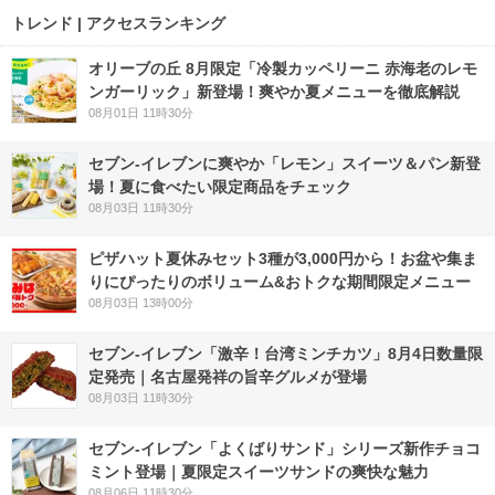
トレンド | アクセスランキング
オリーブの丘 8月限定「冷製カッペリーニ 赤海老のレモ
ンガーリック」新登場！爽やか夏メニューを徹底解説
08月01日 11時30分
セブン‐イレブンに爽やか「レモン」スイーツ＆パン新登
場！夏に食べたい限定商品をチェック
08月03日 11時30分
ピザハット夏休みセット3種が3,000円から！お盆や集ま
りにぴったりのボリューム&おトクな期間限定メニュー
08月03日 13時00分
セブン-イレブン「激辛！台湾ミンチカツ」8月4日数量限
定発売｜名古屋発祥の旨辛グルメが登場
08月03日 11時30分
セブン‐イレブン「よくばりサンド」シリーズ新作チョコ
ミント登場｜夏限定スイーツサンドの爽快な魅力
08月06日 11時30分