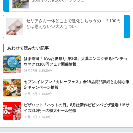
100円♡人気のストラップ...
セリアさん一体どこまで進化しちゃうの…？100円
とは思えない♡大人もつい...
あわせて読みたい記事
はま寿司「旨ねた夏祭り 第3弾」大葉ニンニク香るビンチョ
ウマグロ100円フェア開催情報
08月07日 11時30分
セブン‐イレブン「カレーフェス」全15品商品詳細とお得な限
定キャンペーン情報
08月07日 11時30分
ピザハット「ハットの日」8月は新作ビビンバピザ登場！Mサ
イズ810円～の特大セール開催
08月07日 11時30分