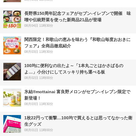
長野県150周年記念フェアがセブン-イレブンで開催 味
噌や伝統野菜を使った新商品21品が登場
08月04日 11時30分
関西限定！和歌山の恵みを味わう『和歌山毎度おおきに
フェア』全商品徹底紹介
08月03日 11時30分
100均に便利なの出たよ～「1本丸ごとはかさばるの
よ…」小分けにしてスッキリ持ち運べる板
08月02日 11時00分
氷結®mottainai 富良野メロンがセブン‐イレブン限定で
新登場！
08月03日 11時30分
1枚22円って衝撃…100均で買えるとは思ってなかった衛
生グッズ
08月01日 11時00分