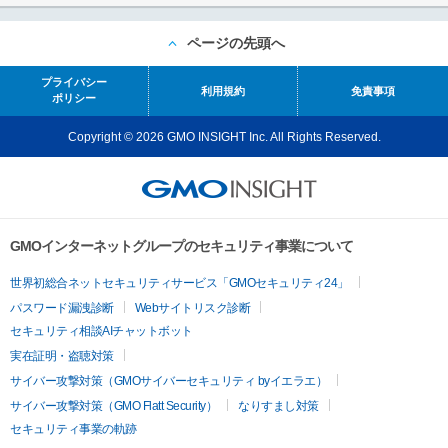
ページの先頭へ
プライバシー
利用規約
免責事項
ポリシー
Copyright © 2026 GMO INSIGHT Inc. All Rights Reserved.
GMOインターネットグループのセキュリティ事業について
世界初総合ネットセキュリティサービス「GMOセキュリティ24」
パスワード漏洩診断
Webサイトリスク診断
セキュリティ相談AIチャットボット
実在証明・盗聴対策
サイバー攻撃対策（GMOサイバーセキュリティ byイエラエ）
サイバー攻撃対策（GMO Flatt Security）
なりすまし対策
セキュリティ事業の軌跡