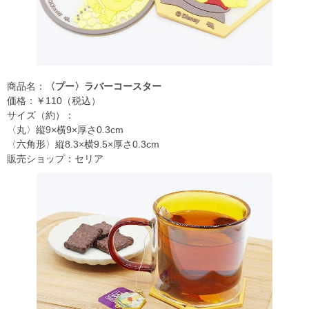
商品名：
〈プー〉ラバーコースター
価格：￥110（税込）
サイズ（約）：
〈丸〉縦9×横9×厚さ0.3cm
〈六角形〉縦8.3×横9.5×厚さ0.3cm
販売ショップ：セリア