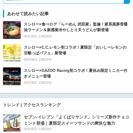
あわせて読みたい記事
スシロー×食べログ「らーめん 武双家」監修！家系風豚骨醤
油ラーメン＆新感覚冷やしとり天うどんが新登場
08月09日 11時30分
スシロー×C.C.レモン初コラボ！夏限定「おいしーレモンの
甘酸っぱパフェ」新登場
08月09日 11時30分
スシロー×GAZOO Racing初コラボ！夏休み限定ミニカー付
きメニュー登場
08月08日 11時30分
トレンド | アクセスランキング
セブン‐イレブン「よくばりサンド」シリーズ新作チョコ
ミント登場｜夏限定スイーツサンドの爽快な魅力
08月06日 11時30分