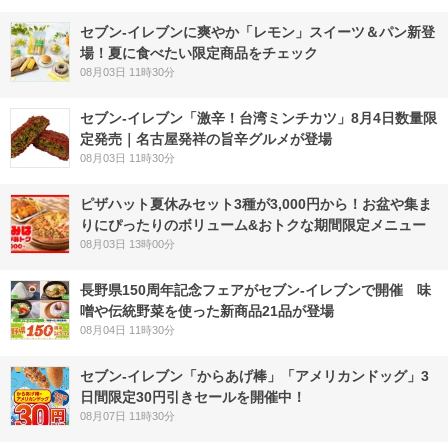
セブン‐イレブンに爽やか「レモン」スイーツ＆パン新登
場！夏に食べたい限定商品をチェック
08月03日 11時30分
セブン-イレブン「激辛！台湾ミンチカツ」8月4日数量限
定発売｜名古屋発祥の旨辛グルメが登場
08月03日 11時30分
ピザハット夏休みセット3種が3,000円から！お盆や集ま
りにぴったりのボリューム&おトクな期間限定メニュー
08月03日 13時00分
長野県150周年記念フェアがセブン-イレブンで開催 味
噌や伝統野菜を使った新商品21品が登場
08月04日 11時30分
セブン‐イレブン「からあげ棒」「アメリカンドッグ」3
日間限定30円引きセールを開催中！
08月07日 11時30分