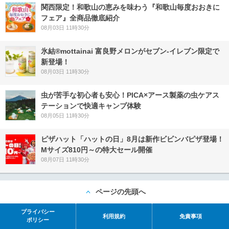
関西限定！和歌山の恵みを味わう『和歌山毎度おおきに
フェア』全商品徹底紹介
08月03日 11時30分
氷結®mottainai 富良野メロンがセブン‐イレブン限定で
新登場！
08月03日 11時30分
虫が苦手な初心者も安心！PICA×アース製薬の虫ケアス
テーションで快適キャンプ体験
08月05日 11時30分
ピザハット「ハットの日」8月は新作ビビンバピザ登場！
Mサイズ810円～の特大セール開催
08月07日 11時30分
ページの先頭へ
プライバシー
利用規約
免責事項
ポリシー