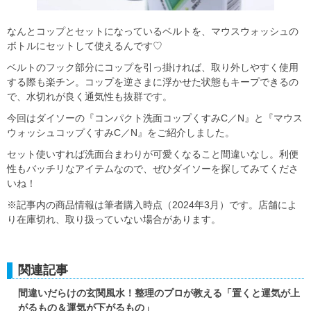
なんとコップとセットになっているベルトを、マウスウォッシュの
ボトルにセットして使えるんです♡
ベルトのフック部分にコップを引っ掛ければ、取り外しやすく使用
する際も楽チン。コップを逆さまに浮かせた状態もキープできるの
で、水切れが良く通気性も抜群です。
今回はダイソーの『コンパクト洗面コップくすみC／N』と『マウス
ウォッシュコップくすみC／N』をご紹介しました。
セット使いすれば洗面台まわりが可愛くなること間違いなし。利便
性もバッチリなアイテムなので、ぜひダイソーを探してみてくださ
いね！
※記事内の商品情報は筆者購入時点（2024年3月）です。店舗によ
り在庫切れ、取り扱っていない場合があります。
関連記事
間違いだらけの玄関風水！整理のプロが教える「置くと運気が上
がるもの＆運気が下がるもの」