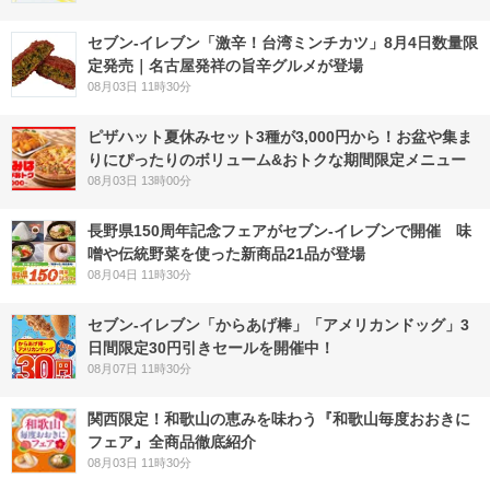
セブン-イレブン「激辛！台湾ミンチカツ」8月4日数量限
定発売｜名古屋発祥の旨辛グルメが登場
08月03日 11時30分
ピザハット夏休みセット3種が3,000円から！お盆や集ま
りにぴったりのボリューム&おトクな期間限定メニュー
08月03日 13時00分
長野県150周年記念フェアがセブン-イレブンで開催 味
噌や伝統野菜を使った新商品21品が登場
08月04日 11時30分
セブン‐イレブン「からあげ棒」「アメリカンドッグ」3
日間限定30円引きセールを開催中！
08月07日 11時30分
関西限定！和歌山の恵みを味わう『和歌山毎度おおきに
フェア』全商品徹底紹介
08月03日 11時30分