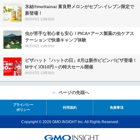
氷結®mottainai 富良野メロンがセブン‐イレブン限定で
新登場！
08月03日 11時30分
虫が苦手な初心者も安心！PICA×アース製薬の虫ケアス
テーションで快適キャンプ体験
08月05日 11時30分
ピザハット「ハットの日」8月は新作ビビンバピザ登場！
Mサイズ810円～の特大セール開催
08月07日 11時30分
ページの先頭へ
プライバシー
利用規約
免責事項
ポリシー
Copyright © 2026 GMO INSIGHT Inc. All Rights Reserved.