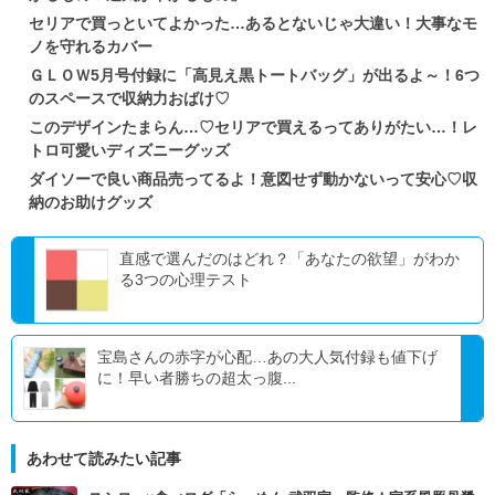
セリアで買っといてよかった…あるとないじゃ大違い！大事なモ
ノを守れるカバー
ＧＬＯＷ5月号付録に「高見え黒トートバッグ」が出るよ～！6つ
のスペースで収納力おばけ♡
このデザインたまらん…♡セリアで買えるってありがたい…！レ
トロ可愛いディズニーグッズ
ダイソーで良い商品売ってるよ！意図せず動かないって安心♡収
納のお助けグッズ
直感で選んだのはどれ？「あなたの欲望」がわか
る3つの心理テスト
宝島さんの赤字が心配…あの大人気付録も値下げ
に！早い者勝ちの超太っ腹...
あわせて読みたい記事