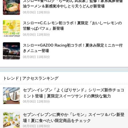
スシロー×食べログ「らーめん 武双家」監修！家系風豚骨醤
油ラーメン＆新感覚冷やしとり天うどんが新登場
08月09日 11時30分
スシロー×C.C.レモン初コラボ！夏限定「おいしーレモンの
甘酸っぱパフェ」新登場
08月09日 11時30分
スシロー×GAZOO Racing初コラボ！夏休み限定ミニカー付
きメニュー登場
08月08日 11時30分
トレンド | アクセスランキング
セブン‐イレブン「よくばりサンド」シリーズ新作チョコ
ミント登場｜夏限定スイーツサンドの爽快な魅力
08月06日 11時30分
セブン‐イレブンに爽やか「レモン」スイーツ＆パン新登
場！夏に食べたい限定商品をチェック
08月03日 11時30分