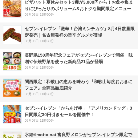
ピザハット夏休みセット3種が3,000円から！お盆や集ま
りにぴったりのボリューム&おトクな期間限定メニュー
08月03日 13時00分
セブン-イレブン「激辛！台湾ミンチカツ」8月4日数量限
定発売｜名古屋発祥の旨辛グルメが登場
08月03日 11時30分
長野県150周年記念フェアがセブン-イレブンで開催 味
噌や伝統野菜を使った新商品21品が登場
08月04日 11時30分
関西限定！和歌山の恵みを味わう『和歌山毎度おおきに
フェア』全商品徹底紹介
08月03日 11時30分
セブン‐イレブン「からあげ棒」「アメリカンドッグ」3
日間限定30円引きセールを開催中！
08月07日 11時30分
氷結®mottainai 富良野メロンがセブン‐イレブン限定で