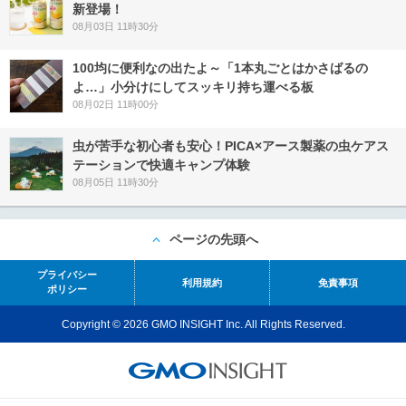
新登場！
08月03日 11時30分
100均に便利なの出たよ～「1本丸ごとはかさばるの
よ…」小分けにしてスッキリ持ち運べる板
08月02日 11時00分
虫が苦手な初心者も安心！PICA×アース製薬の虫ケアス
テーションで快適キャンプ体験
08月05日 11時30分
ページの先頭へ
プライバシー
利用規約
免責事項
ポリシー
Copyright © 2026 GMO INSIGHT Inc. All Rights Reserved.