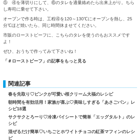
⑤ ④を薄切りにして、⑥のタレを適量絡めたら出来上がり。ちら
し寿司に乗せて下さい。
オーブンで作る時は、工程④を120～130℃にオーブンを熱し、25
分℃ほど焼いたら、同じ時間休ませてください。
市販のローストビーフに、こちらのタレを使うのもおススメです
よ！
ぜひ、おうちで作ってみて下さいね！
「＃ローストビーフ」の記事をもっと見る
関連記事
春を先取り♡ピンクが可愛い桜クリーム大福のレシピ
朝時間を有効活用！家族が喜ぶ♡美味しすぎる「あさごパン」レ
シピ18選
サクサクとろーり♡冷凍パイシートで簡単「エッグタルト」のレ
シピ
混ぜるだけ簡単♡いちごとホワイトチョコの紅茶マフィンのレシ
ピ