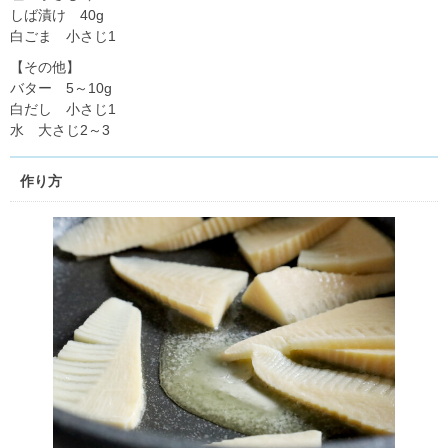
しば漬け 40g
白ごま 小さじ1
【その他】
バター 5～10g
白だし 小さじ1
水 大さじ2～3
作り方