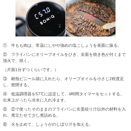
① 牛もも肉は、常温にしやや強めの塩こしょうを表面に振る。
② フライパンにオリーブオイルをひき、全面を焼き色が付くまで
強火で、焼く。
（片面1分ずつくらいです。）
③ 耐熱ビニール袋に入れたら、オリーブオイルを小さじ2程度足
し、密閉する。
④ 低温調理器を57℃に設定して、4時間タイマーをセットする。
出来上がったら冷水に入れ冷ます。
⑤ ②で使ったそのままのフライパンに生姜絞り汁以外の材料を入
れ、煮立たせて少し煮詰める。
⑥ 火を止めて、しょうがのしぼり汁を加える。