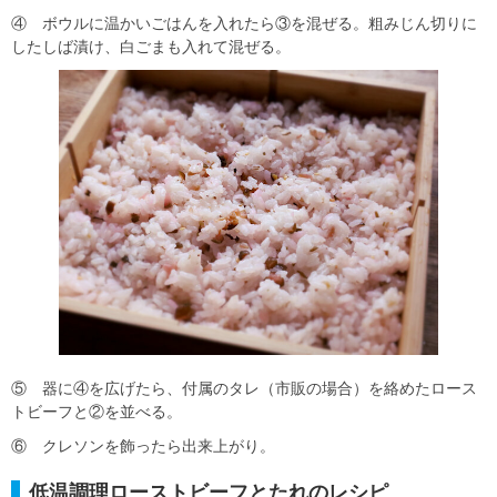
④ ボウルに温かいごはんを入れたら③を混ぜる。粗みじん切りに
したしば漬け、白ごまも入れて混ぜる。
⑤ 器に④を広げたら、付属のタレ（市販の場合）を絡めたロース
トビーフと②を並べる。
⑥ クレソンを飾ったら出来上がり。
低温調理ローストビーフとたれのレシピ