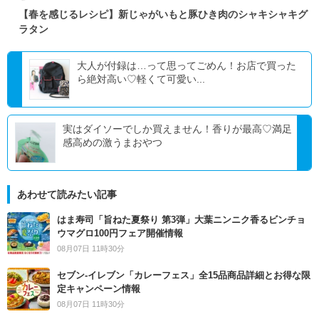
【春を感じるレシピ】新じゃがいもと豚ひき肉のシャキシャキグ
ラタン
大人が付録は…って思ってごめん！お店で買った
ら絶対高い♡軽くて可愛い...
実はダイソーでしか買えません！香りが最高♡満足
感高めの激うまおやつ
あわせて読みたい記事
はま寿司「旨ねた夏祭り 第3弾」大葉ニンニク香るビンチョ
ウマグロ100円フェア開催情報
08月07日 11時30分
セブン‐イレブン「カレーフェス」全15品商品詳細とお得な限
定キャンペーン情報
08月07日 11時30分