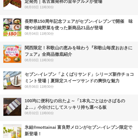
定発売｜名古屋発祥の旨辛グルメが登場
08月03日 11時30分
長野県150周年記念フェアがセブン-イレブンで開催 味
噌や伝統野菜を使った新商品21品が登場
08月04日 11時30分
関西限定！和歌山の恵みを味わう『和歌山毎度おおきに
フェア』全商品徹底紹介
08月03日 11時30分
セブン‐イレブン「よくばりサンド」シリーズ新作チョコ
ミント登場｜夏限定スイーツサンドの爽快な魅力
08月06日 11時30分
100均に便利なの出たよ～「1本丸ごとはかさばるの
よ…」小分けにしてスッキリ持ち運べる板
08月02日 11時00分
氷結®mottainai 富良野メロンがセブン‐イレブン限定で
新登場！