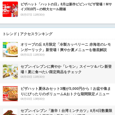
ピザハット「ハットの日」8月は新作ビビンバピザ登場！Mサ
イズ810円～の特大セール開催
08月07日 11時30分
トレンド | アクセスランキング
オリーブの丘 8月限定「冷製カッペリーニ 赤海老のレモ
ンガーリック」新登場！爽やか夏メニューを徹底解説
08月01日 11時30分
セブン‐イレブンに爽やか「レモン」スイーツ＆パン新登
場！夏に食べたい限定商品をチェック
08月03日 11時30分
ピザハット夏休みセット3種が3,000円から！お盆や集ま
りにぴったりのボリューム&おトクな期間限定メニュー
08月03日 13時00分
セブン-イレブン「激辛！台湾ミンチカツ」8月4日数量限